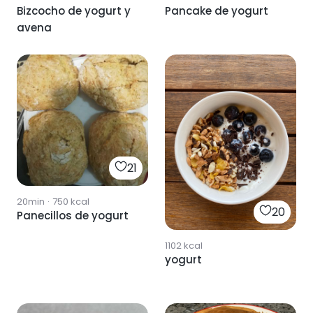
Bizcocho de yogurt y
Pancake de yogurt
avena
21
20min
·
750
kcal
20
Panecillos de yogurt
1102
kcal
yogurt