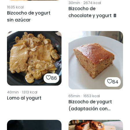
30min
·
2674
kcal
1635
kcal
Bizcocho de
Bizcocho de yogurt
chocolate y yogurt 🍫
sin azúcar
86
84
40min
·
1313
kcal
65min
·
1653
kcal
Lomo al yogurt
Bizcocho de yogurt
(adaptación con
comida real)