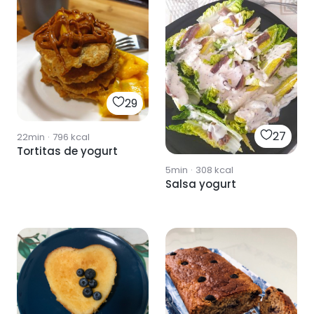
29
27
22min
·
796
kcal
Tortitas de yogurt
5min
·
308
kcal
Salsa yogurt