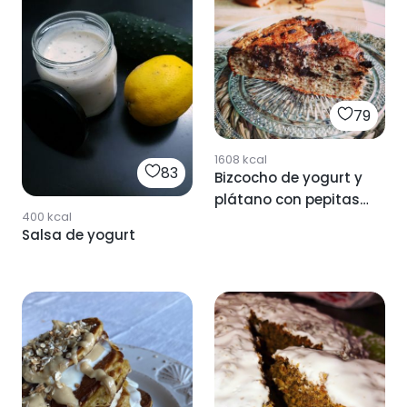
79
1608
kcal
83
Bizcocho de yogurt y
plátano con pepitas
400
kcal
de chocolate
Salsa de yogurt