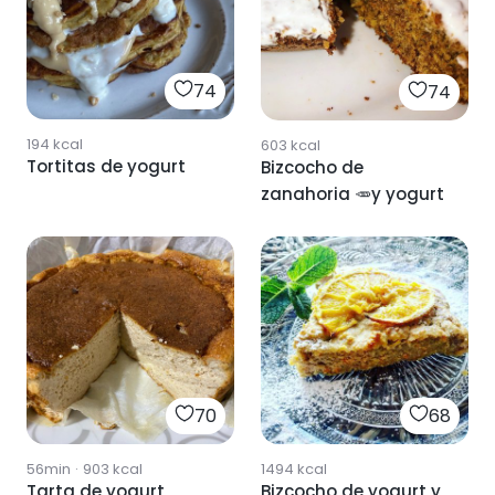
74
74
194
kcal
603
kcal
Tortitas de yogurt
Bizcocho de
zanahoria 🥕y yogurt
70
68
56min
·
903
kcal
1494
kcal
Tarta de yogurt
Bizcocho de yogurt y