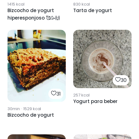
1415
kcal
830
kcal
Bizcocho de yogurt
Tarta de yogurt
hiperesponjoso 🥰🥳🙌
30
31
257
kcal
Yogurt para beber
30min
·
1529
kcal
Bizcocho de yogurt