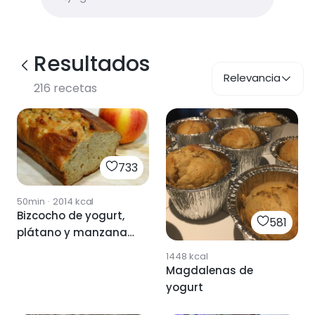
Resultados
Relevancia
216
recetas
733
50min
·
2014
kcal
Bizcocho de yogurt,
581
plátano y manzana
🍰
1448
kcal
Magdalenas de
yogurt