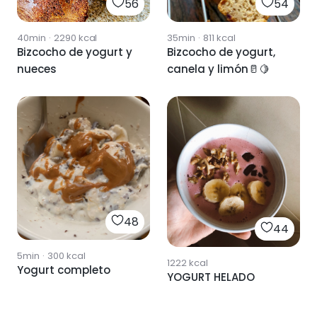
56
54
40min
·
2290
kcal
35min
·
811
kcal
Bizcocho de yogurt y
Bizcocho de yogurt,
nueces
canela y limón🥛🍋
48
44
5min
·
300
kcal
1222
kcal
Yogurt completo
YOGURT HELADO