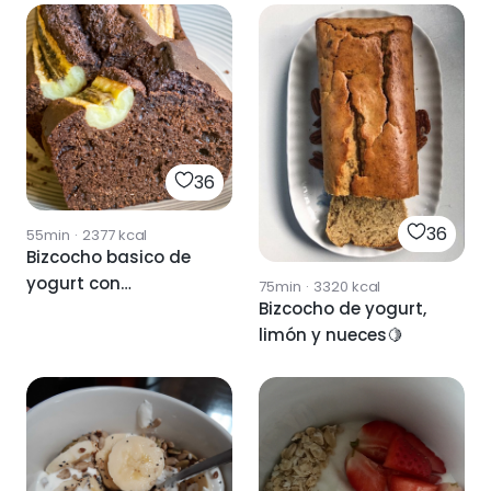
36
36
55min
·
2377
kcal
Bizcocho basico de
yogurt con
75min
·
3320
kcal
Bizcocho de yogurt,
algarroba y
limón y nueces🍋
almendra