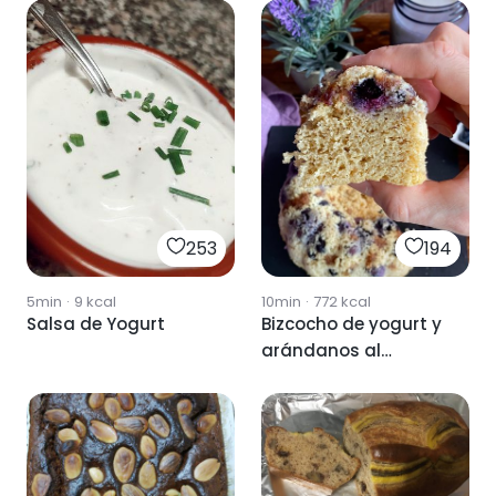
194
253
10min
·
772
kcal
5min
·
9
kcal
Bizcocho de yogurt y
Salsa de Yogurt
arándanos al
microondas