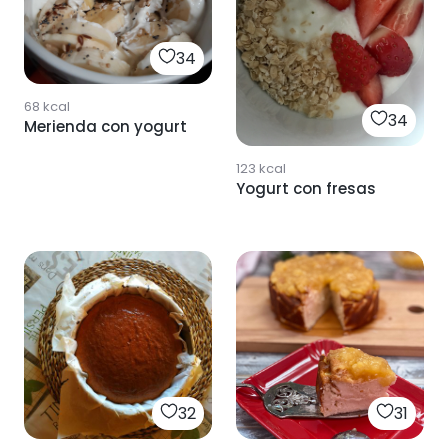
34
68
kcal
34
Merienda con yogurt
123
kcal
Yogurt con fresas
32
31