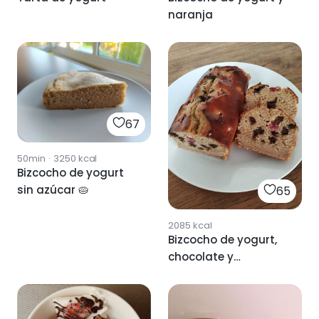
naranja
67
50min
·
3250
kcal
Bizcocho de yogurt
sin azúcar 🥧
65
2085
kcal
Bizcocho de yogurt,
chocolate y
frambuesas