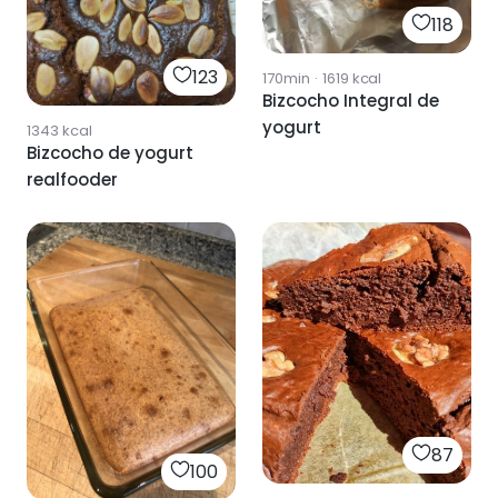
118
123
170min
·
1619
kcal
Bizcocho Integral de
yogurt
1343
kcal
Bizcocho de yogurt
realfooder
87
100