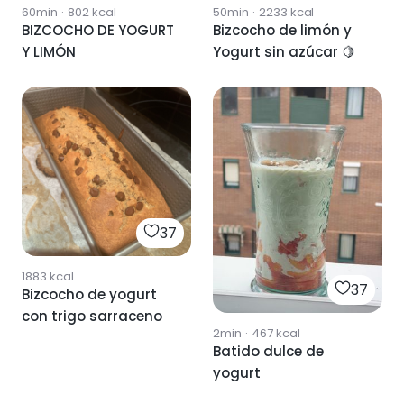
60min
·
802
kcal
50min
·
2233
kcal
BIZCOCHO DE YOGURT
Bizcocho de limón y
Y LIMÓN
Yogurt sin azúcar 🍋
37
1883
kcal
37
Bizcocho de yogurt
con trigo sarraceno
2min
·
467
kcal
Batido dulce de
yogurt