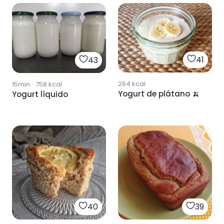
41
43
264
kcal
15min
·
758
kcal
Yogurt de plátano 🍌
Yogurt líquido
40
39