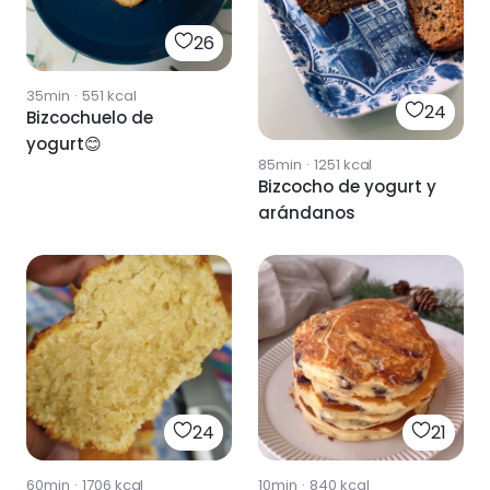
26
35min
·
551
kcal
24
Bizcochuelo de
yogurt😊
85min
·
1251
kcal
Bizcocho de yogurt y
arándanos
24
21
60min
·
1706
kcal
10min
·
840
kcal