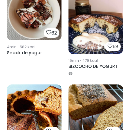
62
58
4min
·
582
kcal
Snack de yogurt
15min
·
479
kcal
BIZCOCHO DE YOGURT
🥧