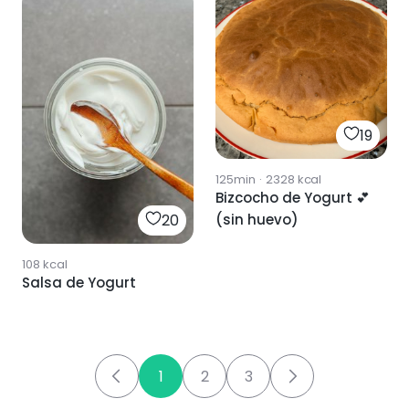
19
125min
·
2328
kcal
Bizcocho de Yogurt 💕
(sin huevo)
20
108
kcal
Salsa de Yogurt
1
2
3