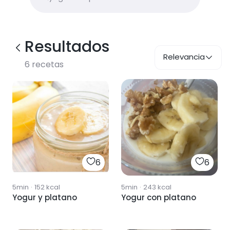
Resultados
Relevancia
6
recetas
6
6
5min
·
152
kcal
5min
·
243
kcal
Yogur y platano
Yogur con platano