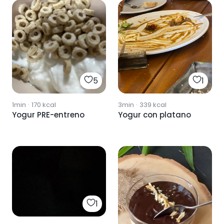
5
1
1min
·
170
kcal
3min
·
339
kcal
Yogur PRE-entreno
Yogur con platano
1