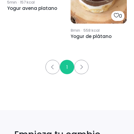
5min
·
157
kcal
Yogur avena platano
0
8min
·
558
kcal
Yogur de plátano
1