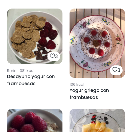
frambuesas
3
3
5min
·
381
kcal
Desayuno yogur con
frambuesas
136
kcal
Yogur griego con
frambuesas