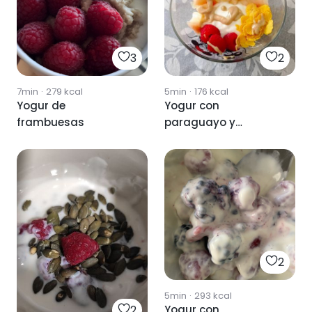
3
2
7min
·
279
kcal
5min
·
176
kcal
Yogur de
Yogur con
frambuesas
paraguayo y
frambuesas
2
5min
·
293
kcal
2
Yogur con