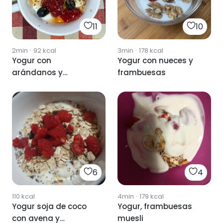
11
10
2min
·
92
kcal
3min
·
178
kcal
Yogur con
Yogur con nueces y
arándanos y
frambuesas
frambuesas
6
4
110
kcal
4min
·
179
kcal
Yogur soja de coco
Yogur, frambuesas
con avena y
muesli