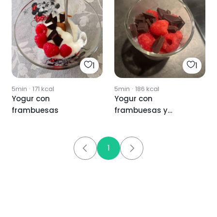
1
1
5min
·
171
kcal
5min
·
186
kcal
Yogur con
Yogur con
frambuesas
frambuesas y
chocolate
1