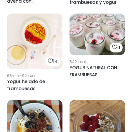
avena con
frambuesas y yogur
frambuesas 🍦
11
14
542
kcal
YOGUR NATURAL CON
FRAMBUESAS
63min
·
92
kcal
Yogur helado de
frambuesas