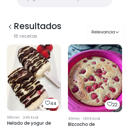
Resultados
Relevancia
18
recetas
44
22
195min
·
246
kcal
40min
·
1404
kcal
Helado de yogur de
Bizcocho de