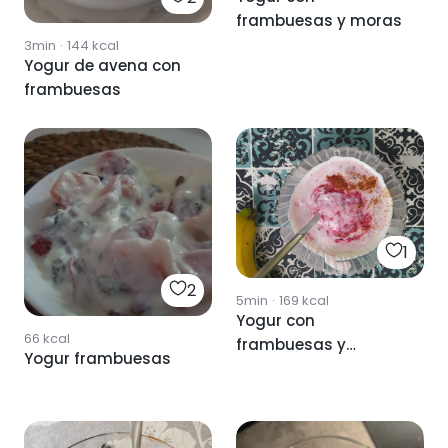
frambuesas y moras
3min
·
144
kcal
Yogur de avena con
frambuesas
1
2
5min
·
169
kcal
Yogur con
66
kcal
frambuesas y
Yogur frambuesas
arándanos