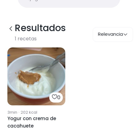
Resultados
Relevancia
1
recetas
0
3min
·
202
kcal
Yogur con crema de
cacahuete