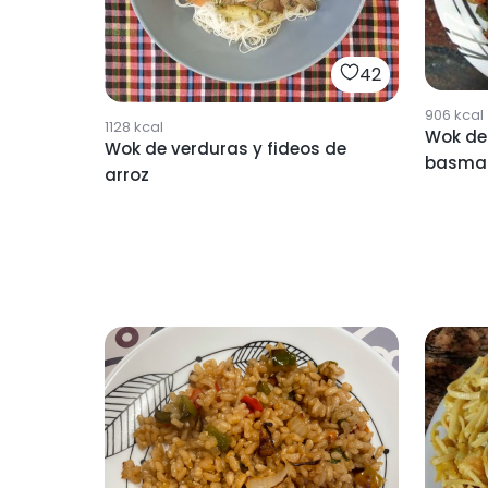
42
906
kcal
1128
kcal
Wok de
Wok de verduras y fideos de
basma
arroz