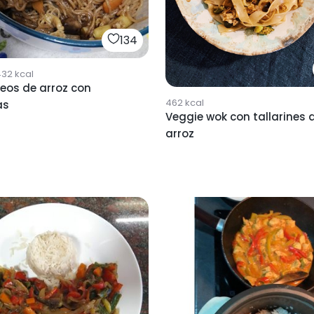
134
432
kcal
eos de arroz con
462
kcal
as
Veggie wok con tallarines 
arroz