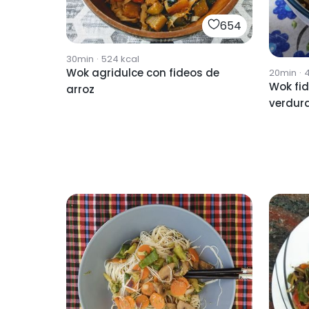
654
30min
·
524
kcal
Wok agridulce con fideos de
20min
·
Wok fid
arroz
verdur