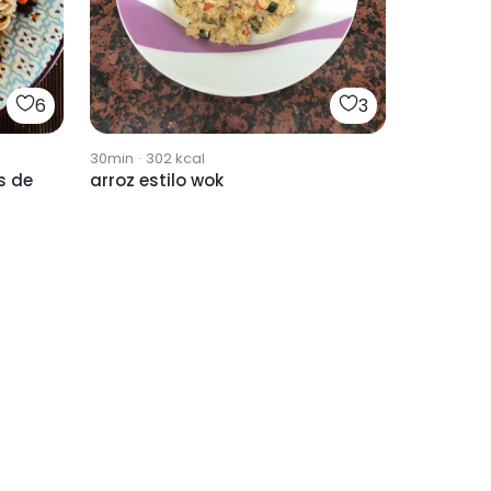
6
3
30min
·
302
kcal
s de
arroz estilo wok