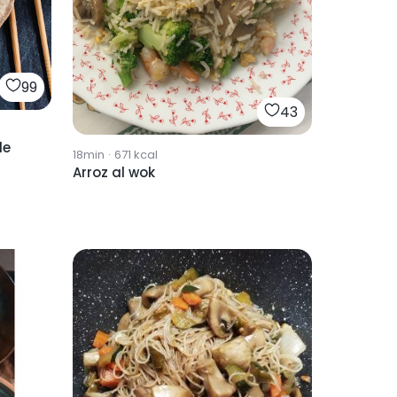
99
43
de
18min
·
671
kcal
Arroz al wok