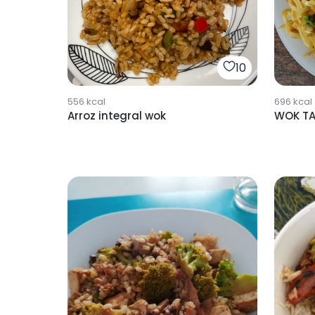
10
556
kcal
696
kcal
Arroz integral wok
WOK TA