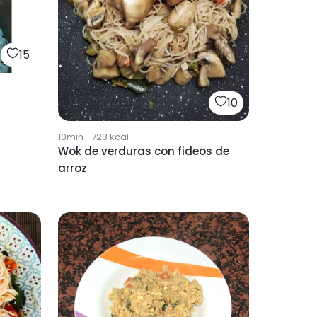
15
10
10min
·
723
kcal
Wok de verduras con fideos de
arroz