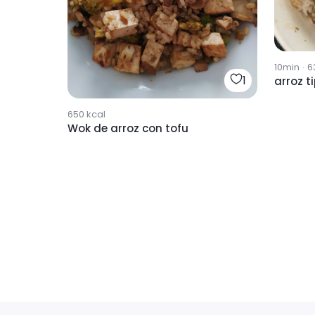
10min
·
6
1
arroz t
650
kcal
Wok de arroz con tofu