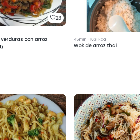
23
 verduras con arroz
45min
·
1631
kcal
Wok de arroz thai
ti