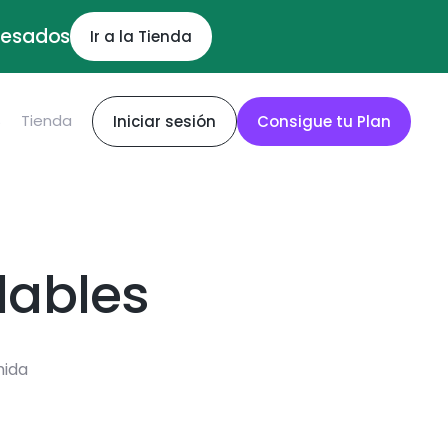
ocesados
Ir a la Tienda
S
Tienda
Iniciar sesión
Consigue tu Plan
dables
mida