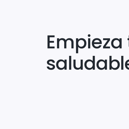
Empieza 
saludabl