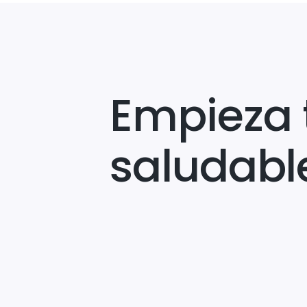
Empieza 
saludabl