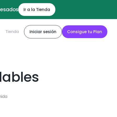
ocesados
Ir a la Tienda
S
Tienda
Iniciar sesión
Consigue tu Plan
dables
mida