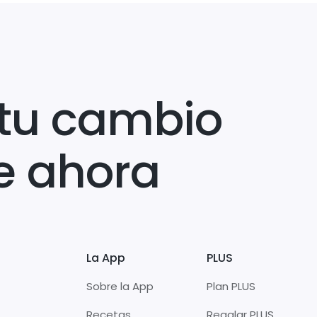
tu cambio
e ahora
La App
PLUS
Sobre la App
Plan PLUS
Recetas
Regalar PLUS