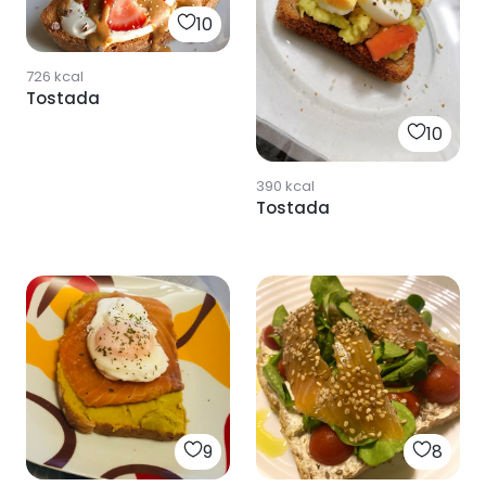
10
726
kcal
Tostada
10
390
kcal
Tostada
9
8