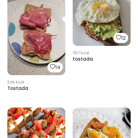
12
357
kcal
tostada
14
536
kcal
Tostada