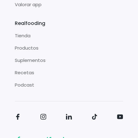
Valorar app
Realfooding
Tienda
Productos
Suplementos
Recetas
Podcast