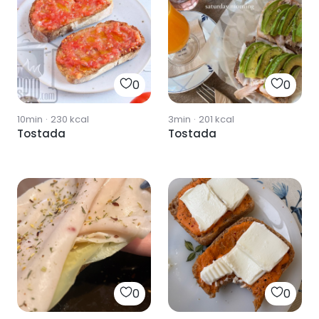
0
0
10min
·
230
kcal
3min
·
201
kcal
Tostada
Tostada
0
0