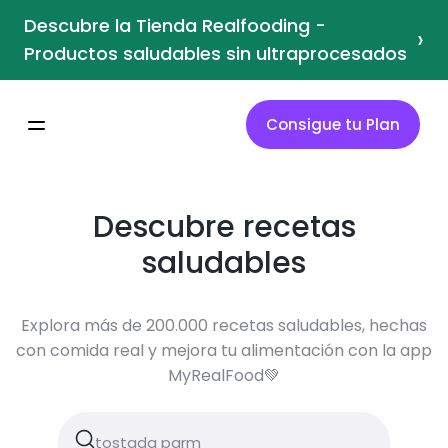
Descubre la Tienda Realfooding -
›
Productos saludables sin ultraprocesados
Consigue tu Plan
Descubre recetas
saludables
Explora más de 200.000 recetas saludables, hechas
con comida real y mejora tu alimentación con la app
MyRealFood💚