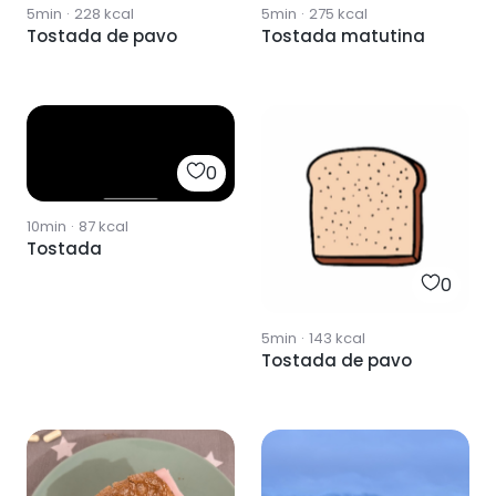
5min
·
228
kcal
5min
·
275
kcal
Tostada de pavo
Tostada matutina
0
10min
·
87
kcal
Tostada
0
5min
·
143
kcal
Tostada de pavo