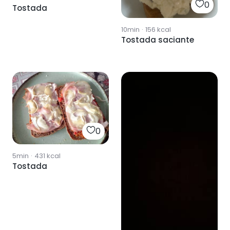
0
Tostada
10min
·
156
kcal
Tostada saciante
0
5min
·
431
kcal
Tostada