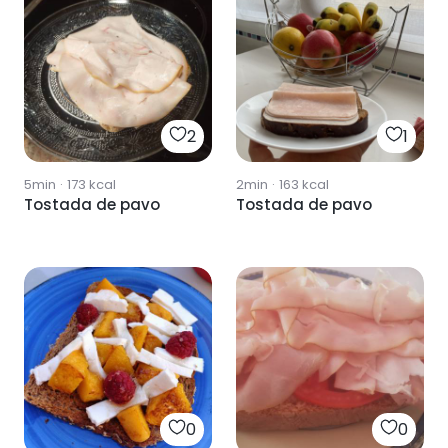
2
1
5min
·
173
kcal
2min
·
163
kcal
Tostada de pavo
Tostada de pavo
0
0