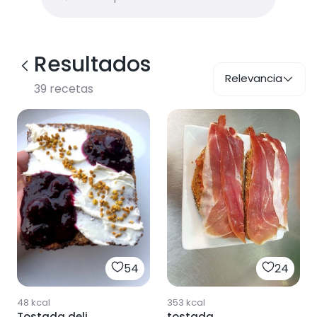
Resultados
Relevancia
39
recetas
54
24
48
kcal
353
kcal
Tostada deli
tostada