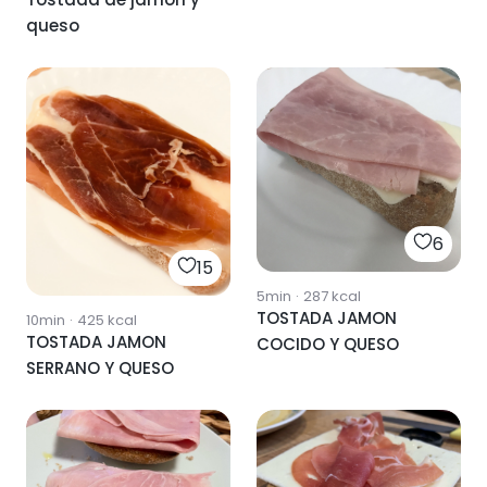
queso
6
15
5min
·
287
kcal
TOSTADA JAMON
10min
·
425
kcal
TOSTADA JAMON
COCIDO Y QUESO
SERRANO Y QUESO