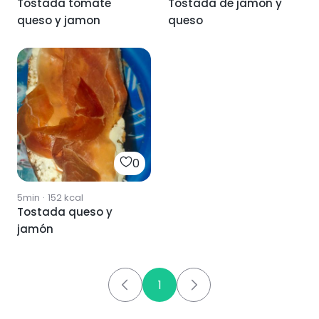
Tostada tomate
Tostada de jamon y
queso y jamon
queso
0
5min
·
152
kcal
Tostada queso y
jamón
1