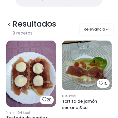
Resultados
Relevancia
9
recetas
15
675
kcal
20
Tortita de jamón
serrano &co
1min
·
194
kcal
Tostada de jamón y