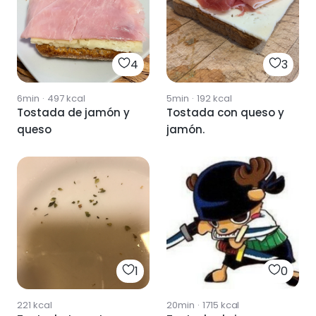
4
3
6min
·
497
kcal
5min
·
192
kcal
Tostada de jamón y
Tostada con queso y
queso
jamón.
1
0
221
kcal
20min
·
1715
kcal