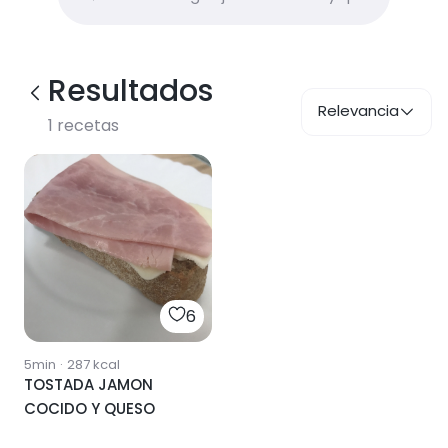
Resultados
Relevancia
1
recetas
6
5min
·
287
kcal
TOSTADA JAMON
COCIDO Y QUESO