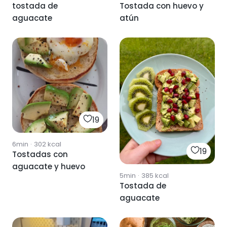
tostada de
Tostada con huevo y
aguacate
atún
19
6min
·
302
kcal
19
Tostadas con
aguacate y huevo
5min
·
385
kcal
Tostada de
aguacate