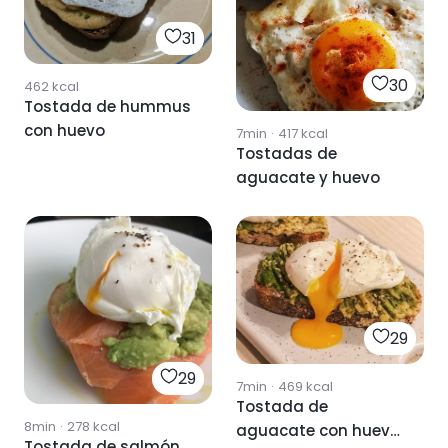
31
30
462
kcal
Tostada de hummus
con huevo
7min
·
417
kcal
Tostadas de
aguacate y huevo
29
29
7min
·
469
kcal
Tostada de
8min
·
278
kcal
aguacate con huevo
Tostada de salmón,