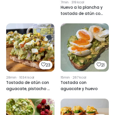
7min
·
319
kcal
Huevo a la plancha y
tostada de atún con
aguacate
23
21
28min
·
1034
kcal
15min
·
267
kcal
Tostada de atún con
Tostada con
aguacate, pistacho y
aguacate y huevo
huevo