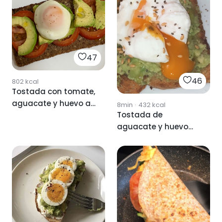
47
46
802
kcal
Tostada con tomate,
aguacate y huevo al
8min
·
432
kcal
Tostada de
microondas
aguacate y huevo
escalfado 🧡