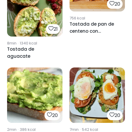
20
756
kcal
Tostada de pan de
21
centeno con
aguacate y huevo
8min
·
1340
kcal
revuelto
Tostada de
aguacate
20
20
2min
·
386
kcal
7min
·
542
kcal