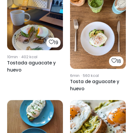
19
10min
·
402
kcal
18
Tostada aguacate y
huevo
6min
·
560
kcal
Tosta de aguacate y
huevo