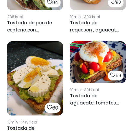
94
92
238
kcal
10min
·
399
kcal
Tostada de pan de
Tostada de
centeno con
requeson , aguacate
aguacate y huevo
, salmón y huevo
poche
59
10min
·
301
kcal
Tostada de
aguacate, tomates
60
cherry y huevo poché
10min
·
1413
kcal
Tostada de