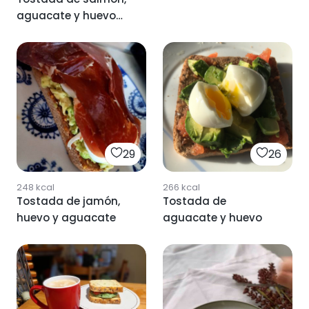
poche
aguacate y huevo
poché
29
26
248
kcal
266
kcal
Tostada de jamón,
Tostada de
huevo y aguacate
aguacate y huevo