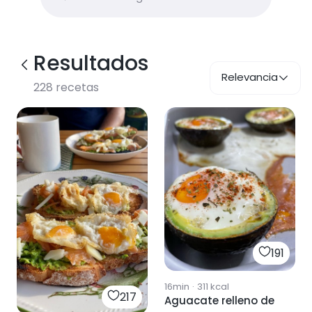
Resultados
Relevancia
228
recetas
191
16min
·
311
kcal
217
Aguacate relleno de