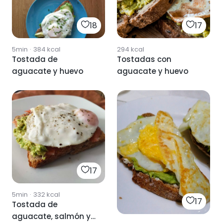
18
17
5min
·
384
kcal
294
kcal
Tostada de
Tostadas con
aguacate y huevo
aguacate y huevo
17
5min
·
332
kcal
17
Tostada de
aguacate, salmón y