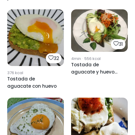
31
32
4min
·
556
kcal
Tostada de
aguacate y huevo
376
kcal
Tostada de
poché
aguacate con huevo