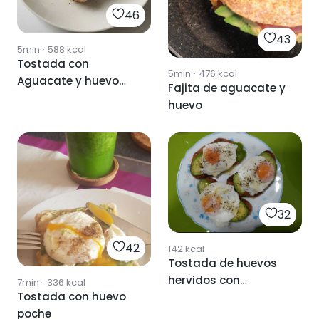
46
43
5min
·
588
kcal
Tostada con
5min
·
476
kcal
Aguacate y huevo
Fajita de aguacate y
cocido
huevo
32
42
142
kcal
Tostada de huevos
hervidos con
7min
·
336
kcal
Tostada con huevo
aguacate
poche