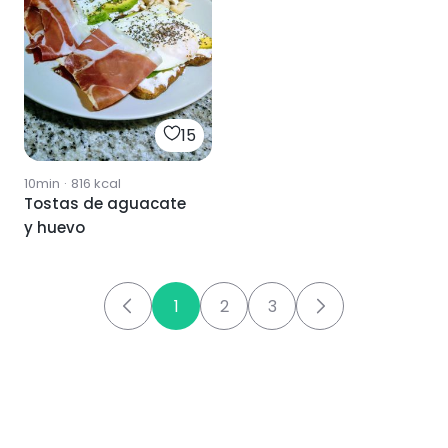
15
10min
·
816
kcal
Tostas de aguacate
y huevo
1
2
3