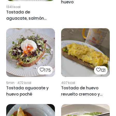
huevo
1341
kcal
Tostada de
aguacate, salmón
queso y huevo
175
121
5min
·
472
kcal
407
kcal
Tostada aguacate y
Tostada de huevo
huevo poché
revuelto cremoso y
aguacate 💚