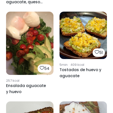
aguacate, queso
fresco y huevo
51
5min
·
409
kcal
54
Tostadas de huevo y
aguacate
257
kcal
Ensalada aguacate
y huevo