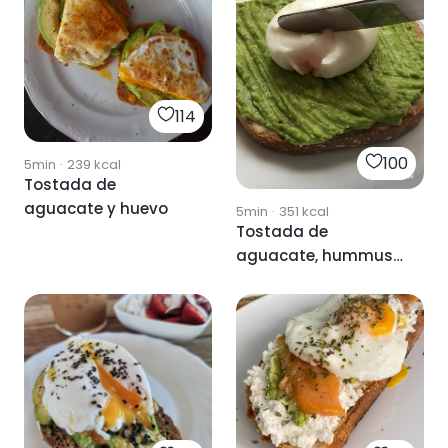
114
100
5min
·
239
kcal
Tostada de
aguacate y huevo
5min
·
351
kcal
Tostada de
aguacate, hummus
y huevo 🥑🥚