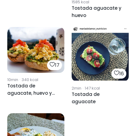
1585
kcal
huevo
Tostada aguacate y
huevo
17
16
10min
·
340
kcal
Tostada de
2min
·
147
kcal
aguacate, huevo y
Tostada de
tomate
aguacate