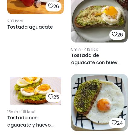
26
207
kcal
Tostada aguacate
26
5min
·
413
kcal
Tostada de
aguacate con huevo
poche
25
15min
·
116
kcal
Tostada con
24
aguacate y huevo
duro