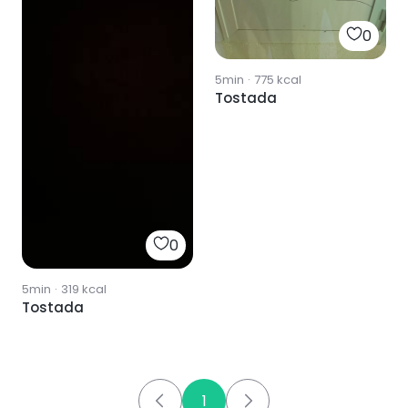
0
5min
·
775
kcal
Tostada
0
5min
·
319
kcal
Tostada
1