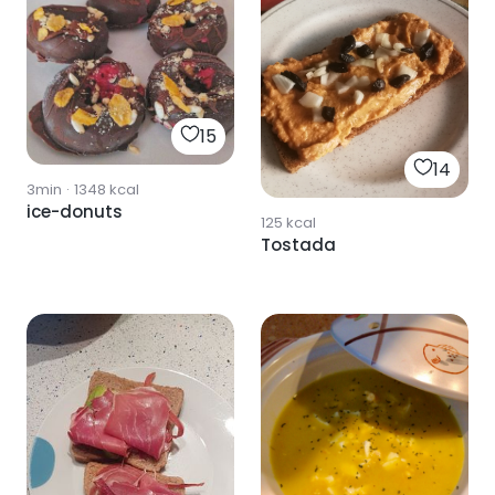
15
14
3min
·
1348
kcal
ice-donuts
125
kcal
Tostada