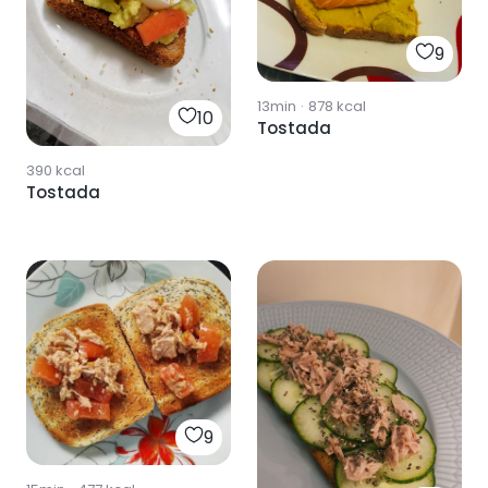
9
13min
·
878
kcal
10
Tostada
390
kcal
Tostada
9