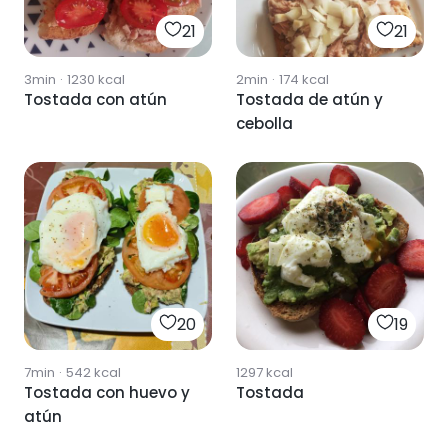
21
21
3min
·
1230
kcal
2min
·
174
kcal
Tostada con atún
Tostada de atún y
cebolla
20
19
7min
·
542
kcal
1297
kcal
Tostada con huevo y
Tostada
atún