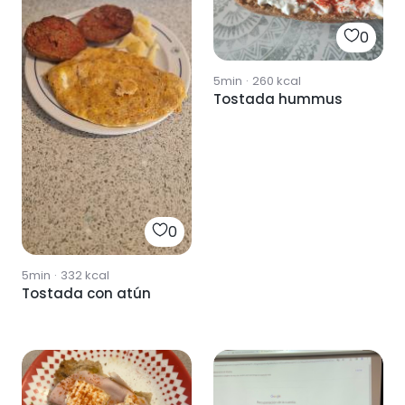
0
5min
·
260
kcal
Tostada hummus
0
5min
·
332
kcal
Tostada con atún