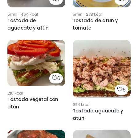
5min
·
464
kcal
5min
·
278
kcal
Tostada de
Tostada de atun y
aguacate y atún
tomate
6
6
218
kcal
Tostada vegetal con
674
kcal
atún
Tostada aguacate y
atun