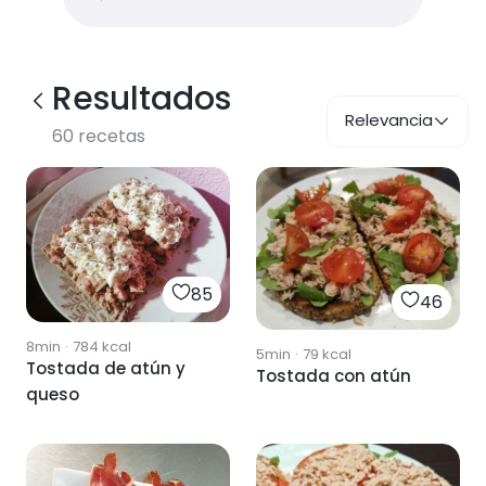
Resultados
Relevancia
60
recetas
85
46
8min
·
784
kcal
5min
·
79
kcal
Tostada de atún y
Tostada con atún
queso