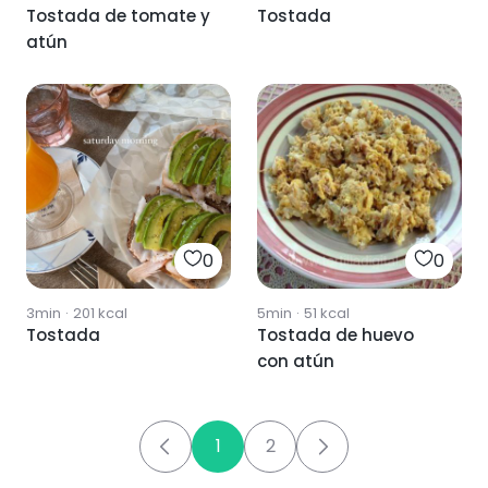
Tostada de tomate y
Tostada
atún
0
0
3min
·
201
kcal
5min
·
51
kcal
Tostada
Tostada de huevo
con atún
1
2