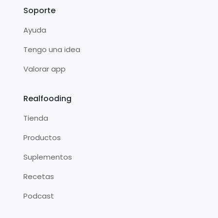
Soporte
Ayuda
Tengo una idea
Valorar app
Realfooding
Tienda
Productos
Suplementos
Recetas
Podcast