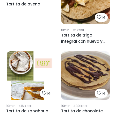
Tortita de avena
14
6min
·
72
kcal
Tortita de trigo
integral con huevo y
ricota
14
14
10min
·
416
kcal
10min
·
439
kcal
Tortita de zanahoria
Tortita de chocolate