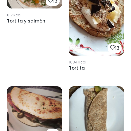
13
617
kcal
Tortita y salmón
13
1084
kcal
Tortita