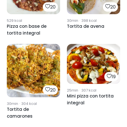
20
20
529
kcal
30min
·
398
kcal
Pizza con base de
Tortita de avena
tortita integral
19
20
25min
·
307
kcal
Mini pizza con tortita
integral
30min
·
304
kcal
Tortita de
camarones