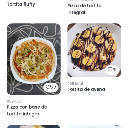
Tortita fluffy
Pizza de tortita
integral
31
205
kcal
32
Tortita de avena
659
kcal
Pizza con base de
tortita integral