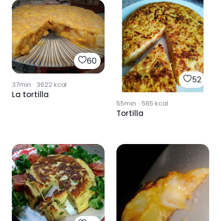
60
52
37min
·
3622
kcal
La tortilla
55min
·
565
kcal
Tortilla