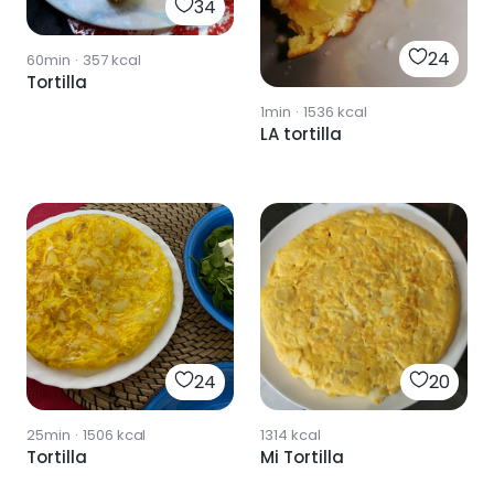
34
24
60min
·
357
kcal
Tortilla
1min
·
1536
kcal
LA tortilla
24
20
25min
·
1506
kcal
1314
kcal
Tortilla
Mi Tortilla