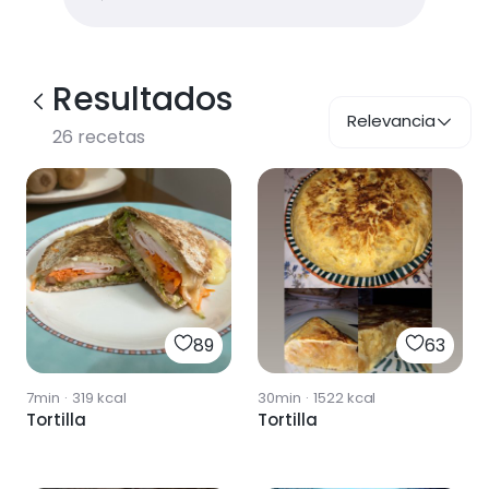
Resultados
Relevancia
26
recetas
89
63
7min
·
319
kcal
30min
·
1522
kcal
Tortilla
Tortilla