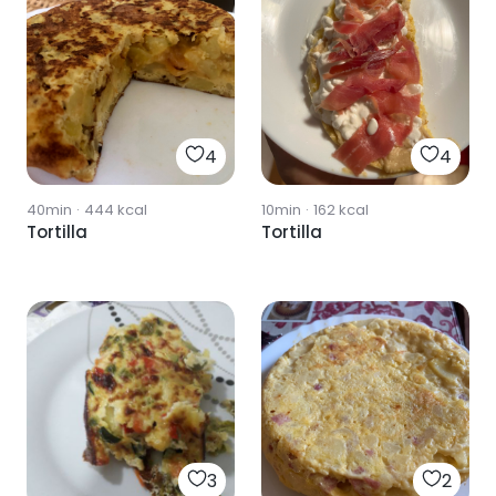
4
4
40min
·
444
kcal
10min
·
162
kcal
Tortilla
Tortilla
3
2