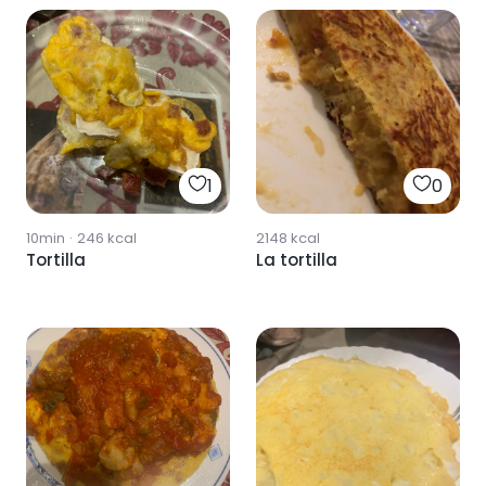
1
0
10min
·
246
kcal
2148
kcal
Tortilla
La tortilla