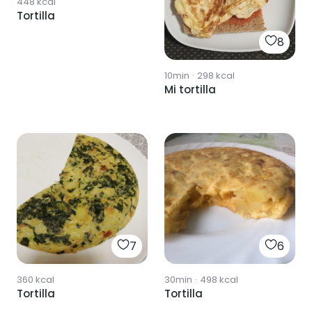
448
kcal
Tortilla
8
10min
·
298
kcal
Mi tortilla
7
6
360
kcal
30min
·
498
kcal
Tortilla
Tortilla