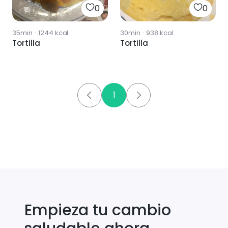
0
0
35min
·
1244
kcal
30min
·
938
kcal
Tortilla
Tortilla
1
Empieza tu cambio