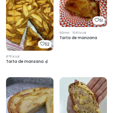
51
60min
·
1041
kcal
Tarta de manzana
52
876
kcal
Tarta de manzana 🍏