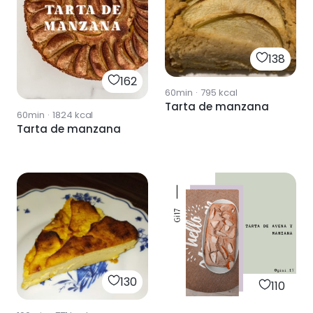
138
162
60min
·
795
kcal
Tarta de manzana
60min
·
1824
kcal
Tarta de manzana
130
110