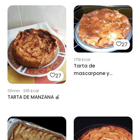
27
1718
kcal
Tarta de
mascarpone y
27
manzana
110min
·
515
kcal
TARTA DE MANZANA 🍎