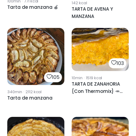
100min
·
771
kcal
142
kcal
Tarta de manzana 🍎
TARTA DE AVENA Y
MANZANA
103
105
10min
·
1519
kcal
TARTA DE ZANAHORIA
{Con Thermomix} 🥕
340min
·
2112
kcal
Tarta de manzana
✨