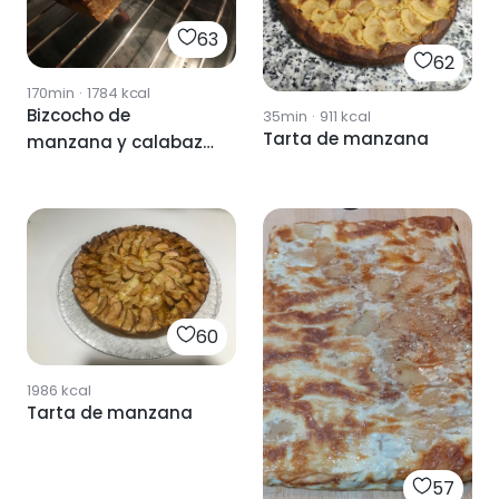
63
62
170min
·
1784
kcal
Bizcocho de
35min
·
911
kcal
Tarta de manzana
manzana y calabaza
thermomix
60
1986
kcal
Tarta de manzana
57