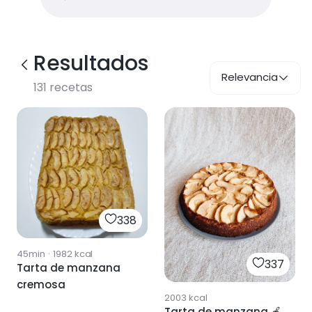
Resultados
Relevancia
131
recetas
338
45min
·
1982
kcal
337
Tarta de manzana
cremosa
2003
kcal
Tarta de manzana 🍎