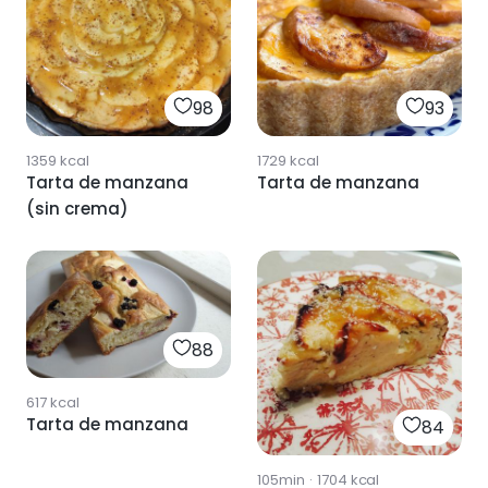
98
93
1359
kcal
1729
kcal
Tarta de manzana
Tarta de manzana
(sin crema)
88
617
kcal
Tarta de manzana
84
105min
·
1704
kcal