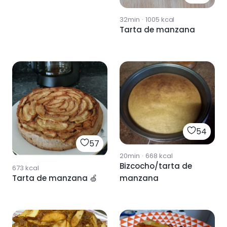
32min
·
1005
kcal
Tarta de manzana
54
57
20min
·
668
kcal
Bizcocho/tarta de
673
kcal
Tarta de manzana 🍏
manzana