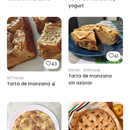
yogurt
41
43
60min
·
1090
kcal
Tarta de manzana
1877
kcal
sin azúcar
Tarta de manzana 🍎