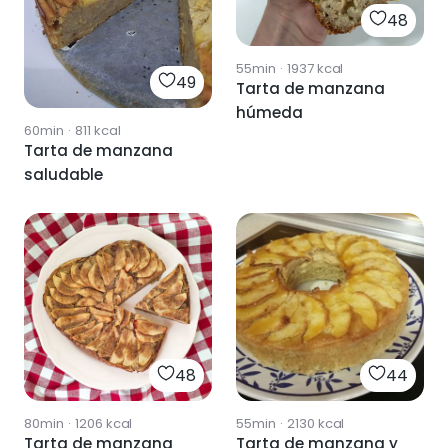
48
55min
·
1937
kcal
49
Tarta de manzana
húmeda
60min
·
811
kcal
Tarta de manzana
saludable
48
44
80min
·
1206
kcal
55min
·
2130
kcal
Tarta de manzana
Tarta de manzana y