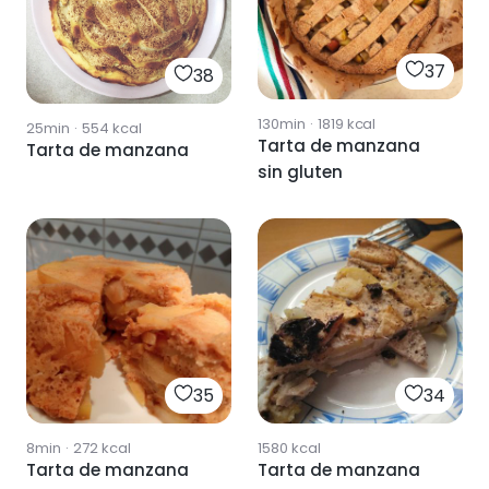
37
38
130min
·
1819
kcal
25min
·
554
kcal
Tarta de manzana
Tarta de manzana
sin gluten
35
34
8min
·
272
kcal
1580
kcal
Tarta de manzana
Tarta de manzana