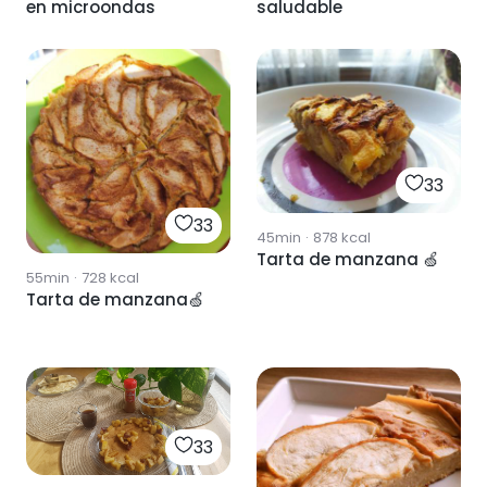
en microondas
saludable
33
33
45min
·
878
kcal
Tarta de manzana 🍏
55min
·
728
kcal
Tarta de manzana🍏
33