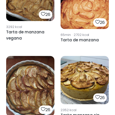
26
26
3292
kcal
Tarta de manzana
65min
·
2702
kcal
vegana
Tarta de manzana
26
26
2352
kcal