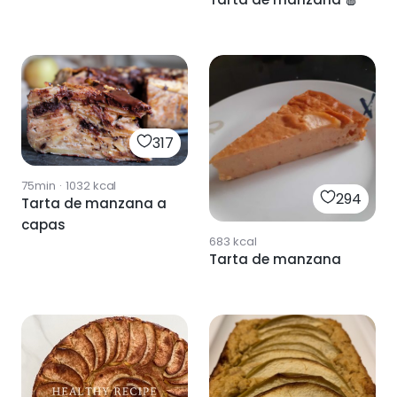
317
75min
·
1032
kcal
294
Tarta de manzana a
capas
683
kcal
Tarta de manzana