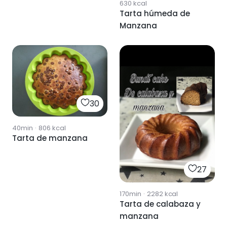
630
kcal
Tarta húmeda de
Manzana
30
40min
·
806
kcal
Tarta de manzana
27
170min
·
2282
kcal
Tarta de calabaza y
manzana