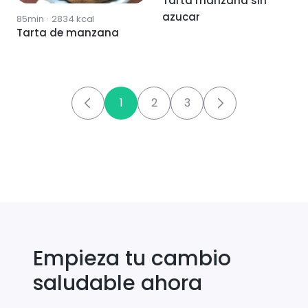
Tarta manzana sin
azucar
85min
·
2834
kcal
Tarta de manzana
1
2
3
Empieza tu cambio
saludable ahora