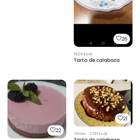
26
1924
kcal
Tarta de calabaza
21
22
70min
·
2791
kcal
Tarta de calabaza