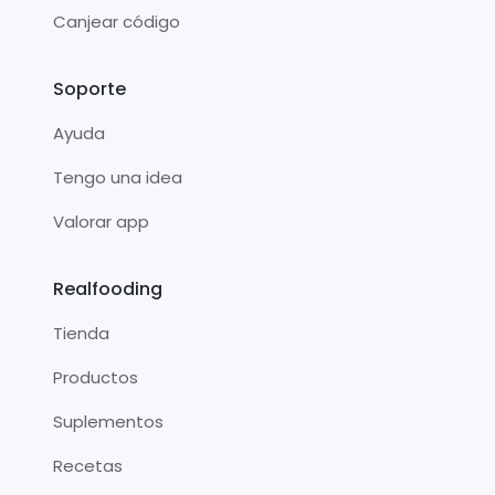
Canjear código
Soporte
Ayuda
Tengo una idea
Valorar app
Realfooding
Tienda
Productos
Suplementos
Recetas