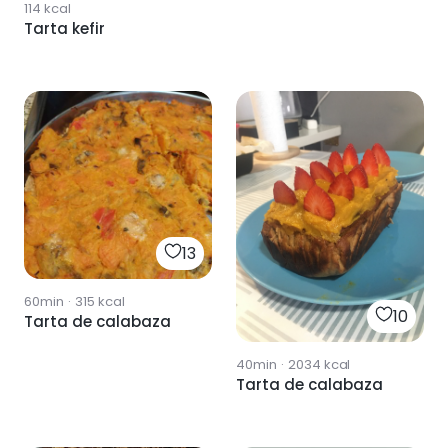
114
kcal
Tarta kefir
13
60min
·
315
kcal
10
Tarta de calabaza
40min
·
2034
kcal
Tarta de calabaza