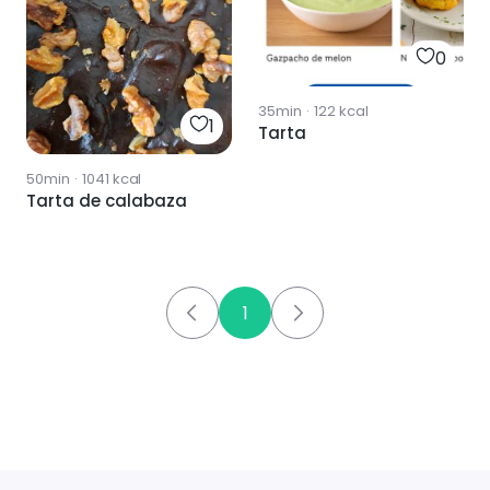
0
35min
·
122
kcal
1
Tarta
50min
·
1041
kcal
Tarta de calabaza
1