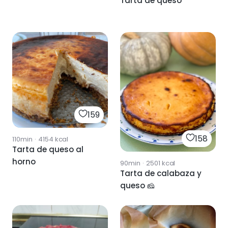
Tarta de queso
159
158
110min
·
4154
kcal
Tarta de queso al
horno
90min
·
2501
kcal
Tarta de calabaza y
queso 🧀