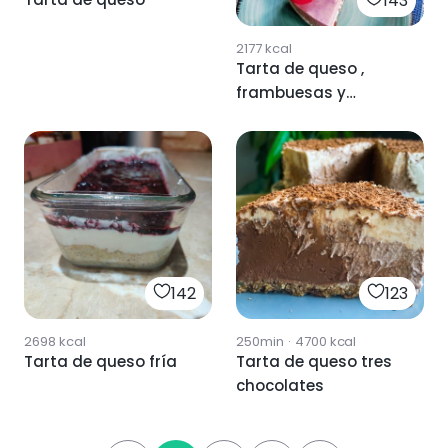
143
2177
kcal
Tarta de queso ,
frambuesas y
strataccella .
142
123
2698
kcal
250min
·
4700
kcal
Tarta de queso fría
Tarta de queso tres
chocolates