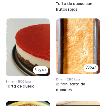
Tarta de queso con
frutos rojos
243
247
10min
·
2196
kcal
84min
·
1509
kcal
🧀 flan-tarta de
Tarta de queso
queso 🧀