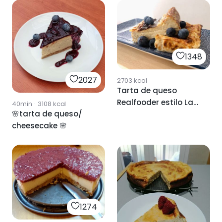
1348
2027
2703
kcal
Tarta de queso
Realfooder estilo La
40min
·
3108
kcal
🌸tarta de queso/
Viña
cheesecake 🌸
1274