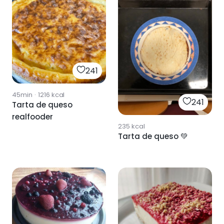
241
45min
·
1216
kcal
241
Tarta de queso
realfooder
235
kcal
Tarta de queso 💚