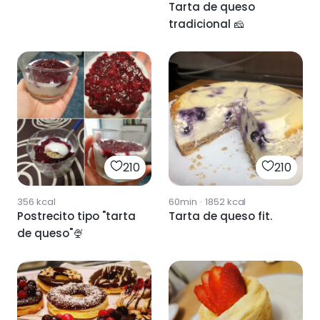
Tarta de queso
tradicional 🧀
210
210
356
kcal
60min
·
1852
kcal
Postrecito tipo "tarta
Tarta de queso fit.
de queso"🍨