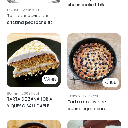
cheesecake fit🍰
122min
·
2796
kcal
Tarta de queso de
cristina pedroche fit
198
196
80min
·
3309
kcal
130min
·
1217
kcal
TARTA DE ZANAHORIA
Tarta mousse de
Y QUESO SALUDABLE ...
queso ligera con
😋
arandanos