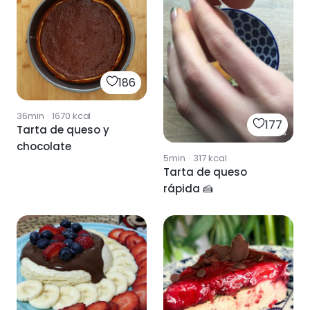
186
36min
·
1670
kcal
177
Tarta de queso y
chocolate
5min
·
317
kcal
Tarta de queso
rápida 🍰