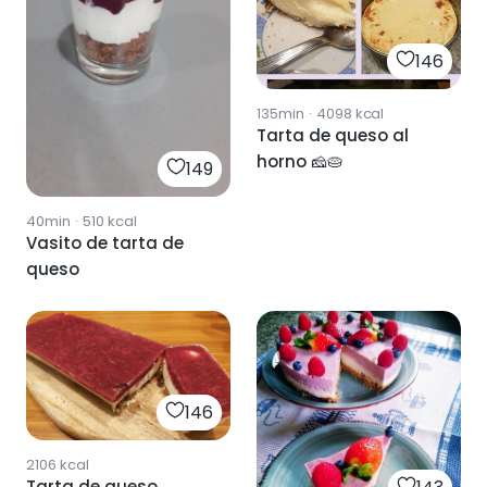
146
135min
·
4098
kcal
Tarta de queso al
horno 🧀🥧
149
40min
·
510
kcal
Vasito de tarta de
queso
146
2106
kcal
Tarta de queso