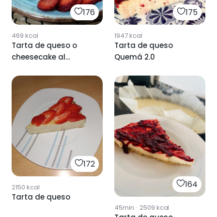
176
175
469
kcal
1947
kcal
Tarta de queso o
Tarta de queso
cheesecake al
Quemá 2.0
microondas
172
164
2150
kcal
Tarta de queso
45min
·
2509
kcal