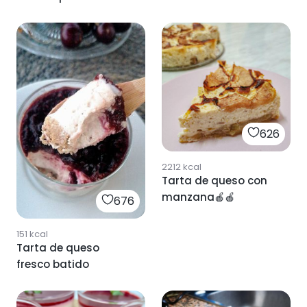
626
2212
kcal
Tarta de queso con
manzana🍎🍎
676
151
kcal
Tarta de queso
fresco batido