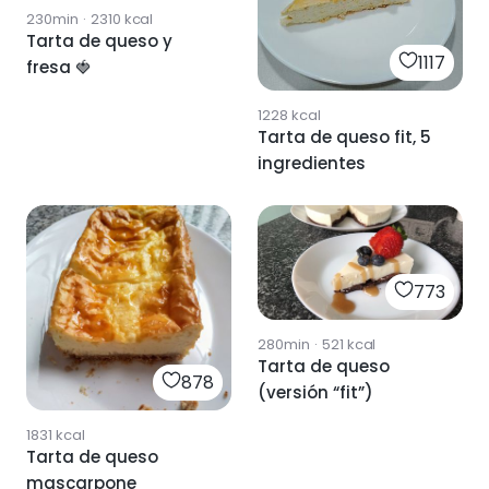
230min
·
2310
kcal
Tarta de queso y
1117
fresa 🍓
1228
kcal
Tarta de queso fit, 5
ingredientes
773
280min
·
521
kcal
Tarta de queso
878
(versión “fit”)
1831
kcal
Tarta de queso
mascarpone