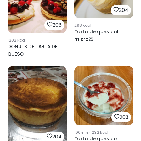
204
208
298
kcal
Tarta de queso al
micro😋
1202
kcal
DONUTS DE TARTA DE
QUESO
203
190min
·
232
kcal
204
Tarta de queso o