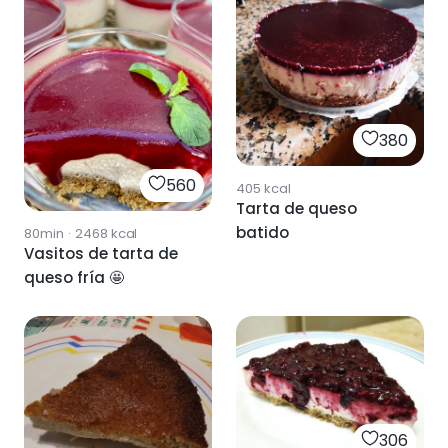
380
560
405
kcal
Tarta de queso
batido
80min
·
2468
kcal
Vasitos de tarta de
queso fría 🤩
306