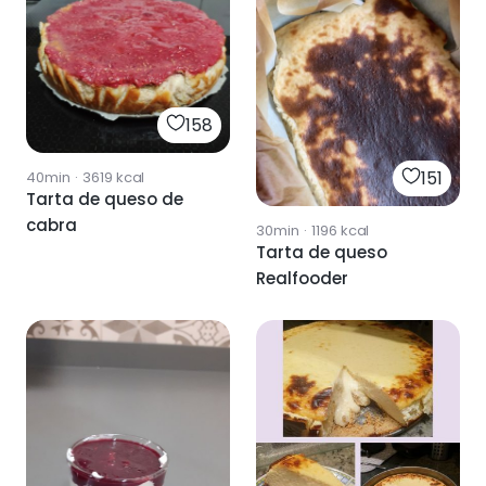
158
151
40min
·
3619
kcal
Tarta de queso de
cabra
30min
·
1196
kcal
Tarta de queso
Realfooder