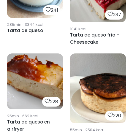
241
237
285min
·
3344
kcal
1041
kcal
Tarta de queso
Tarta de queso fría -
Cheesecake
228
220
25min
·
662
kcal
Tarta de queso en
airfryer
55min
·
2504
kcal