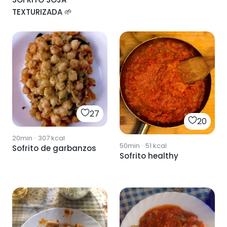
TEXTURIZADA 🌱
27
20
20min
·
307
kcal
50min
·
51
kcal
Sofrito de garbanzos
Sofrito healthy