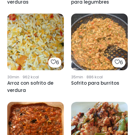
verduras
para legumbres
6
6
30min
·
962
kcal
35min
·
886
kcal
Arroz con sofrito de
Sofrito para burritos
verdura