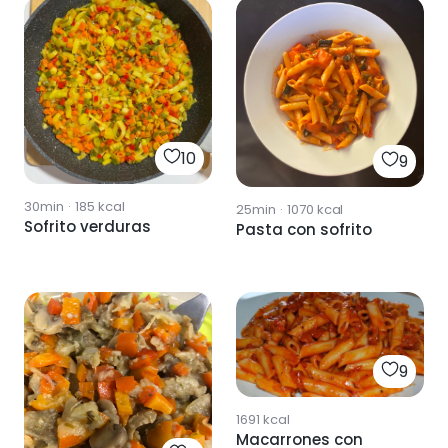
10
9
30min
·
185
kcal
25min
·
1070
kcal
Sofrito verduras
Pasta con sofrito
9
1691
kcal
Macarrones con