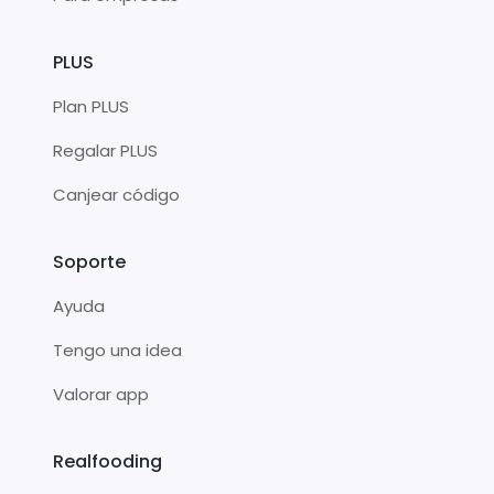
PLUS
Plan PLUS
Regalar PLUS
Canjear código
Soporte
Ayuda
Tengo una idea
Valorar app
Realfooding