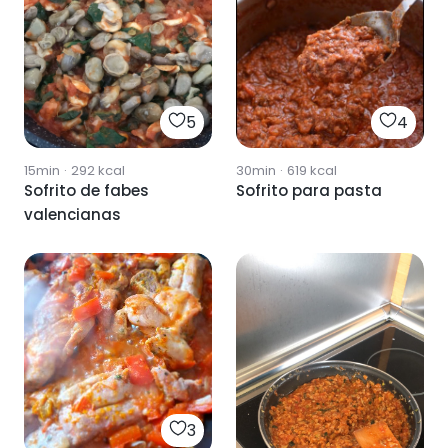
5
4
15min
·
292
kcal
30min
·
619
kcal
Sofrito de fabes
Sofrito para pasta
valencianas
3