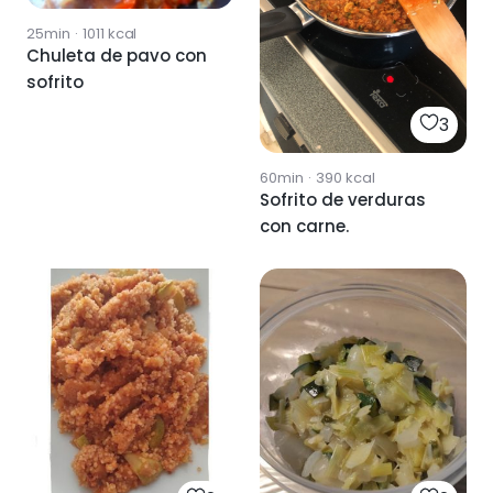
25min
·
1011
kcal
Chuleta de pavo con
sofrito
3
60min
·
390
kcal
Sofrito de verduras
con carne.