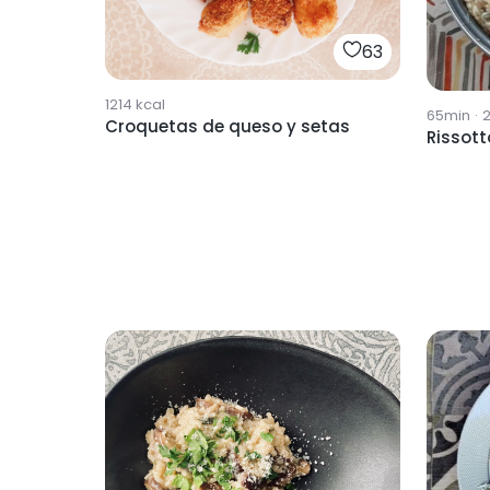
63
1214
kcal
65min
·
Croquetas de queso y setas
Rissott