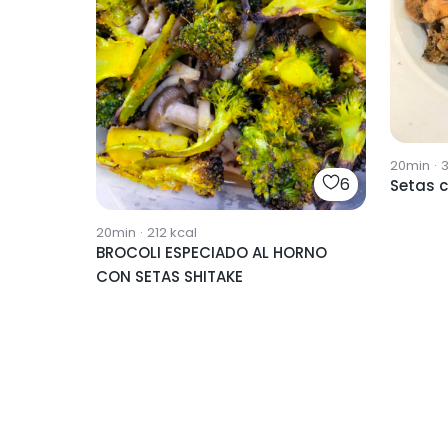
20min
·
6
Setas 
20min
·
212
kcal
BROCOLI ESPECIADO AL HORNO
CON SETAS SHITAKE