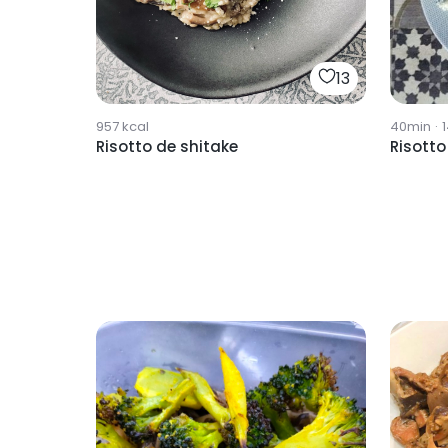
13
957
kcal
40min
·
Risotto de shitake
Risotto