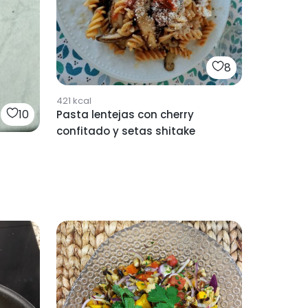
8
421
kcal
10
Pasta lentejas con cherry
confitado y setas shitake