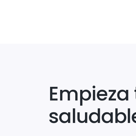
Empieza 
saludabl