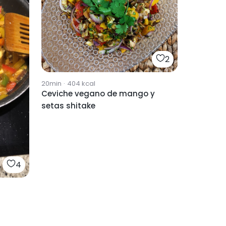
2
20min
·
404
kcal
Ceviche vegano de mango y
setas shitake
4