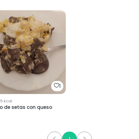
1
65
kcal
to de setas con queso