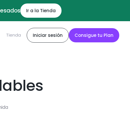
ocesados
Ir a la Tienda
S
Tienda
Iniciar sesión
Consigue tu Plan
dables
mida