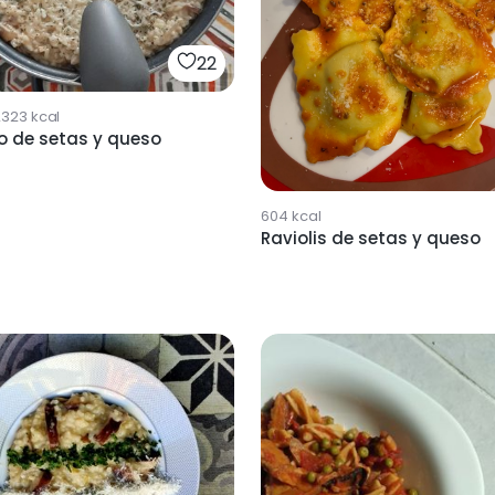
22
2323
kcal
o de setas y queso
604
kcal
Raviolis de setas y queso