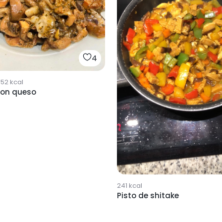
4
352
kcal
con queso
241
kcal
Pisto de shitake