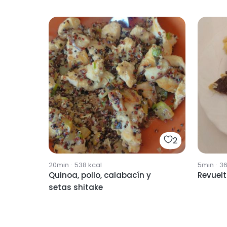
2
20min
·
538
kcal
5min
·
3
Quinoa, pollo, calabacín y
Revuel
setas shitake