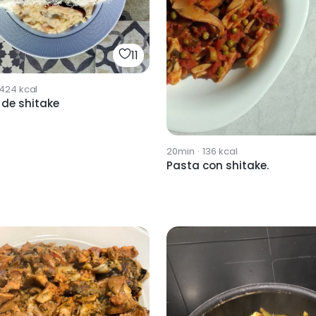
11
1424
kcal
 de shitake
20min
·
136
kcal
Pasta con shitake.