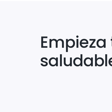
Empieza 
saludabl