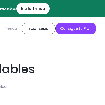
ocesados
Ir a la Tienda
S
Tienda
Iniciar sesión
Consigue tu Plan
dables
mida