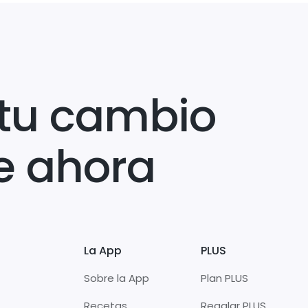
tu cambio
e ahora
La App
PLUS
Sobre la App
Plan PLUS
Recetas
Regalar PLUS