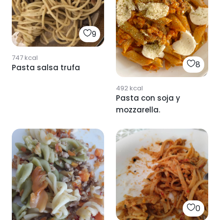
9
747
kcal
8
Pasta salsa trufa
492
kcal
Pasta con soja y
mozzarella.
0