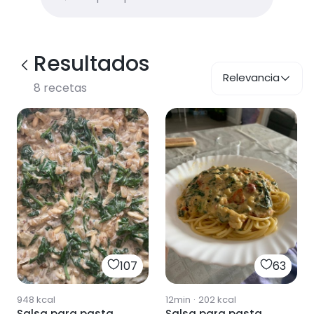
Resultados
Relevancia
8
recetas
107
63
948
kcal
12min
·
202
kcal
Salsa para pasta
Salsa para pasta