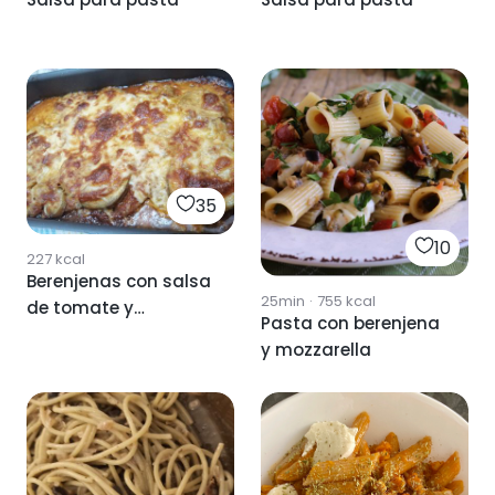
35
10
227
kcal
Berenjenas con salsa
25min
·
755
kcal
de tomate y
Pasta con berenjena
mozarella
y mozzarella