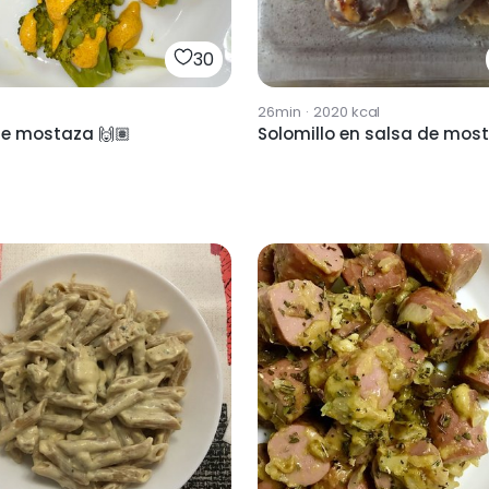
30
26min
·
2020
kcal
de mostaza 🙌🏽
Solomillo en salsa de mos