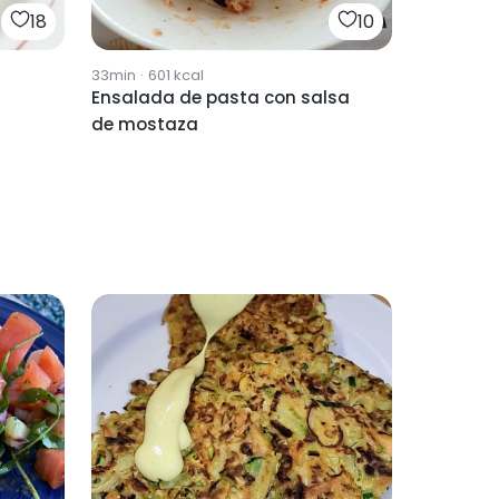
18
10
33min
·
601
kcal
Ensalada de pasta con salsa
de mostaza