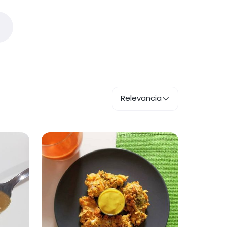
Relevancia