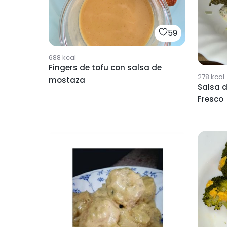
59
688
kcal
Fingers de tofu con salsa de
278
kcal
mostaza
Salsa 
Fresco