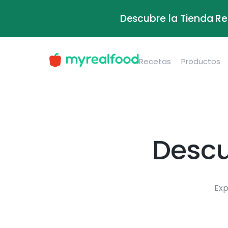
Descubre la Tienda Re
Recetas
Productos
Descu
Exp