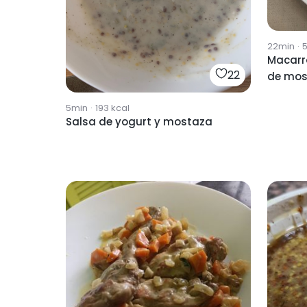
22min
·
Macarro
22
de mos
5min
·
193
kcal
Salsa de yogurt y mostaza