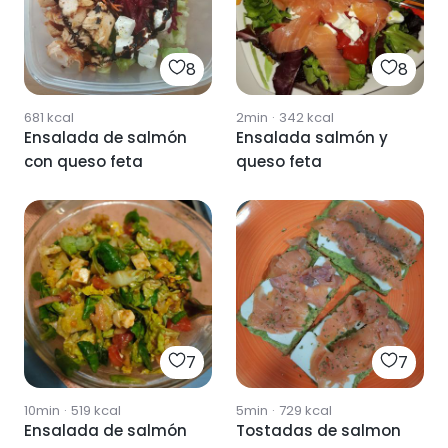
8
8
681
kcal
2min
·
342
kcal
Ensalada de salmón
Ensalada salmón y
con queso feta
queso feta
7
7
10min
·
519
kcal
5min
·
729
kcal
Ensalada de salmón
Tostadas de salmon