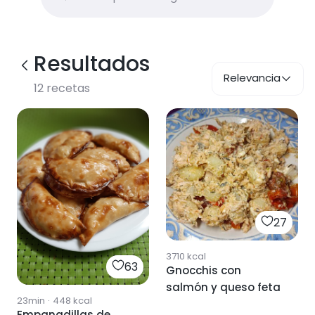
Resultados
Relevancia
12
recetas
27
3710
kcal
63
Gnocchis con
salmón y queso feta
23min
·
448
kcal
Empanadillas de