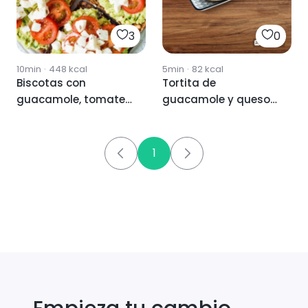
3
0
10min
·
448
kcal
5min
·
82
kcal
Biscotas con
Tortita de
guacamole, tomate
guacamole y queso
y queso feta
feta
1