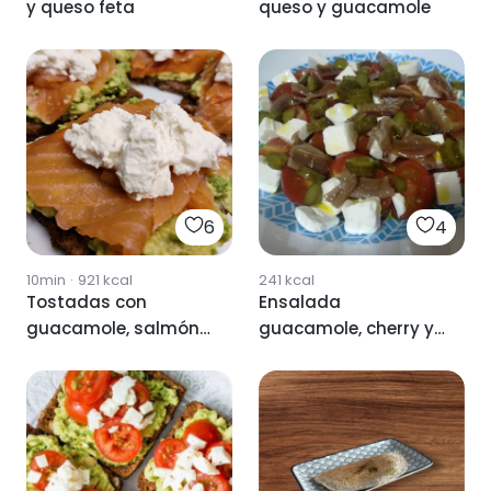
y queso feta
queso y guacamole
6
4
10min
·
921
kcal
241
kcal
Tostadas con
Ensalada
guacamole, salmón
guacamole, cherry y
y queso
queso feta