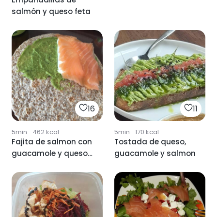
salmón y queso feta
16
11
5min
·
462
kcal
5min
·
170
kcal
Fajita de salmon con
Tostada de queso,
guacamole y queso
guacamole y salmon
fresco