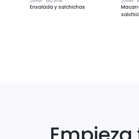
25min
·
582
kcal
20min
·
Ensalada y salchichas
Macarr
salchi
Empieza 