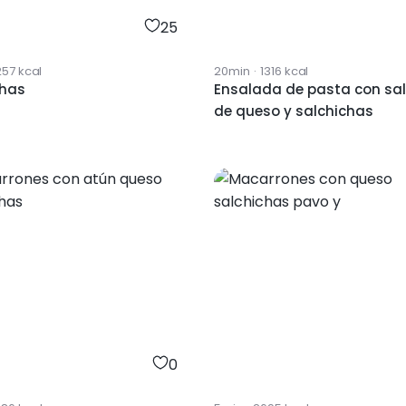
25
257
kcal
20min
·
1316
kcal
chas
Ensalada de pasta con sa
de queso y salchichas
0