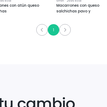
886
kcal
5min
·
2695
kcal
ones con atún queso
Macarrones con queso
chas
salchichas pavo y
1
tu cambio