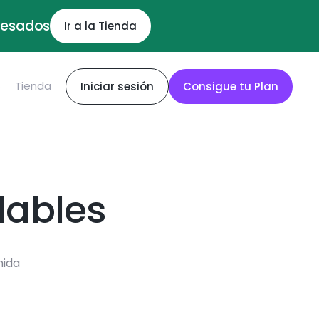
ocesados
Ir a la Tienda
S
Tienda
Iniciar sesión
Consigue tu Plan
dables
mida