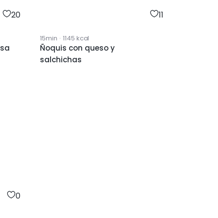
20
11
15min
·
1145
kcal
lsa
Ñoquis con queso y
salchichas
0