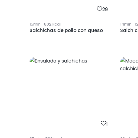
29
15min
·
802
kcal
14min
·
1
Salchichas de pollo con queso
Salchi
1