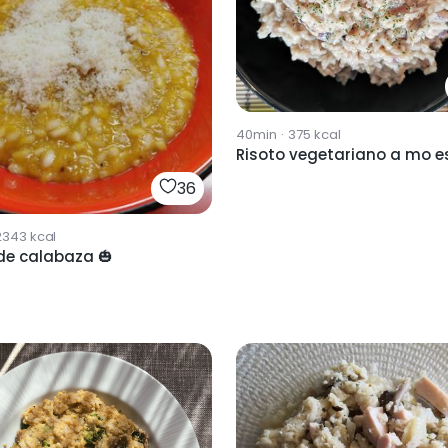
40min
·
375
kcal
Risoto vegetariano a mo es
36
2343
kcal
de calabaza 🎃