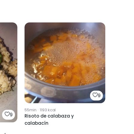
9
55min
·
1193
kcal
9
Risoto de calabaza y
calabacín