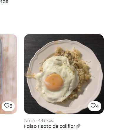
erde
5
4
15min
·
448
kcal
Falso risoto de coliflor 🌾