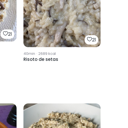
21
21
40min
·
2689
kcal
Risoto de setas