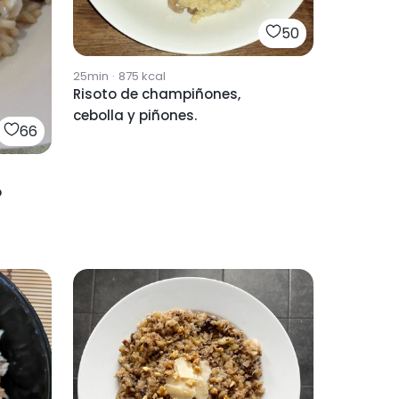
50
25min
·
875
kcal
Risoto de champiñones,
cebolla y piñones.
66
o