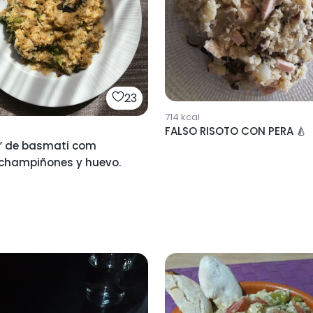
23
714
kcal
FALSO RISOTO CON PERA 🍐
o” de basmati com
 champiñones y huevo.