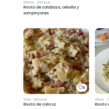
100min
·
442
kcal
Risoto de calabaza, cebolla y
xampinyones
8
7min
·
364
kcal
41min
·
7
Risoto de colirroz
Risoto