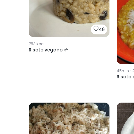
49
753
kcal
Risoto vegano 🌱
45min
·
Risoto 