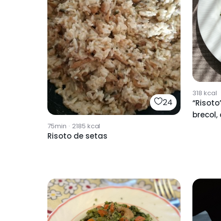
318
kcal
24
“Risot
brecol,
75min
·
2185
kcal
Risoto de setas