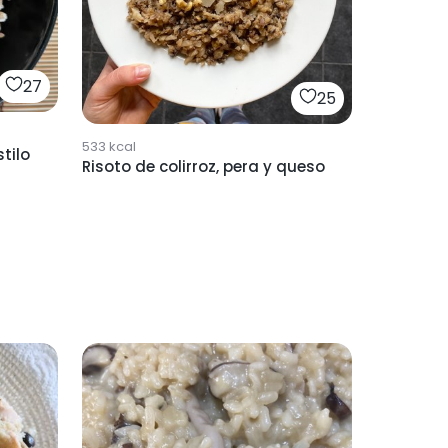
27
25
533
kcal
tilo
Risoto de colirroz, pera y queso