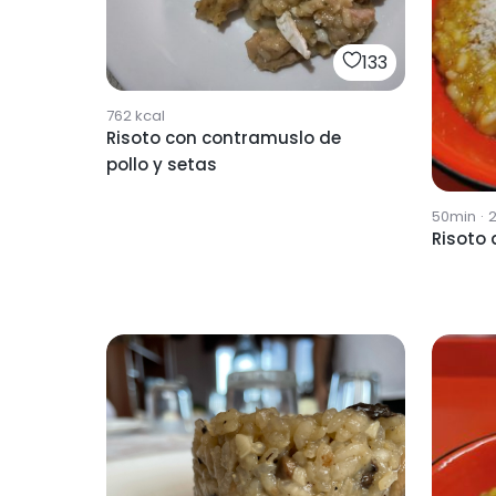
133
762
kcal
Risoto con contramuslo de
pollo y setas
50min
·
Risoto 