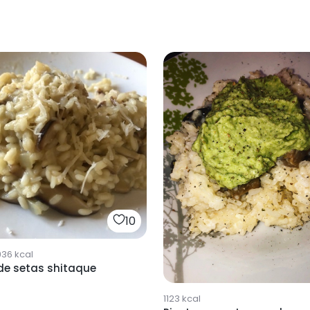
10
936
kcal
de setas shitaque
1123
kcal