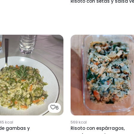
Risoto con setas y salsa v
6
45
kcal
569
kcal
 de gambas y
Risoto con espárragos,