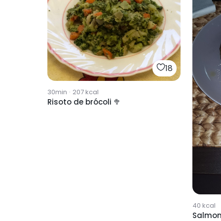
18
30min
·
207
kcal
Risoto de brócoli 🥦
40
kcal
Salmon 