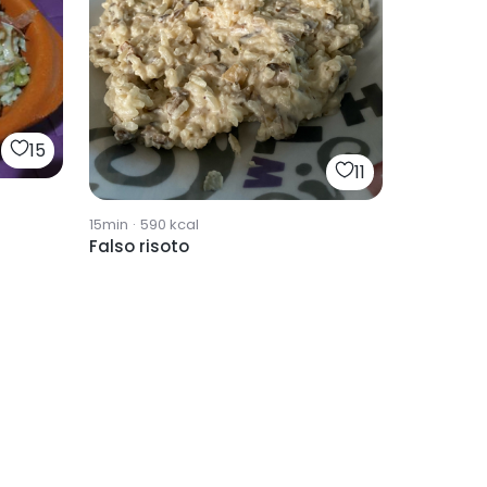
15
11
15min
·
590
kcal
Falso risoto