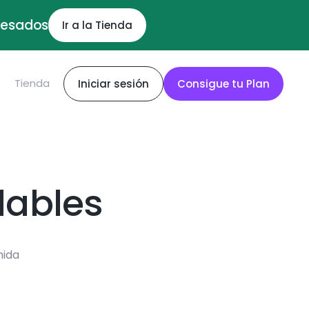
ocesados
Ir a la Tienda
S
Tienda
Iniciar sesión
Consigue tu Plan
dables
mida