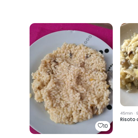
45min
·
Risoto 
10