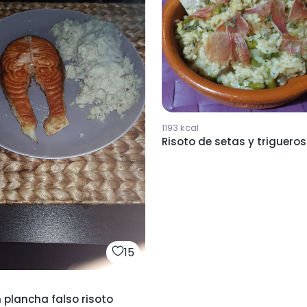
1193
kcal
Risoto de setas y trigueros
15
plancha falso risoto