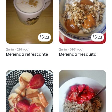
23
23
2min
·
291
kcal
2min
·
593
kcal
Merienda refrescante
Merienda fresquita