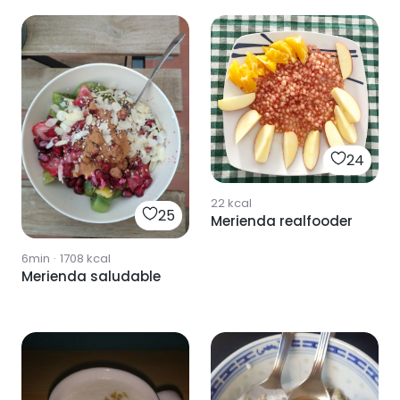
24
22
kcal
25
Merienda realfooder
6min
·
1708
kcal
Merienda saludable