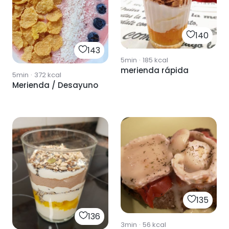
140
143
5min
·
185
kcal
merienda rápida
5min
·
372
kcal
Merienda / Desayuno
135
136
3min
·
56
kcal