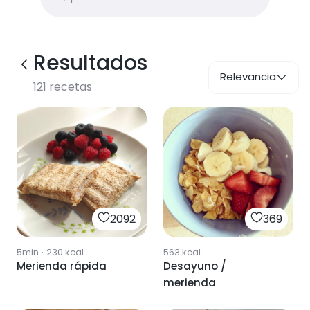
Resultados
Relevancia
121
recetas
2092
369
5min
·
230
kcal
563
kcal
Merienda rápida
Desayuno /
merienda