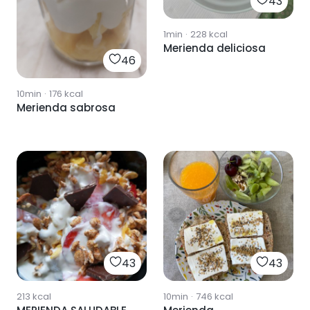
43
1min
·
228
kcal
Merienda deliciosa
46
10min
·
176
kcal
Merienda sabrosa
43
43
213
kcal
10min
·
746
kcal