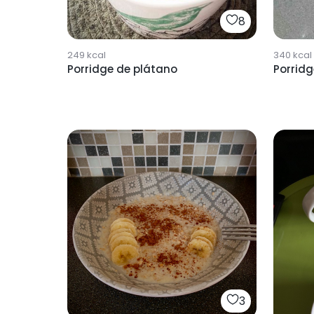
8
249
kcal
340
kcal
Porridge de plátano
Porrid
3