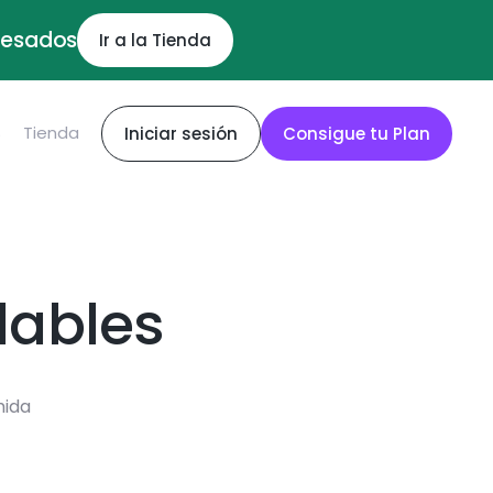
ocesados
Ir a la Tienda
S
Tienda
Iniciar sesión
Consigue tu Plan
dables
mida