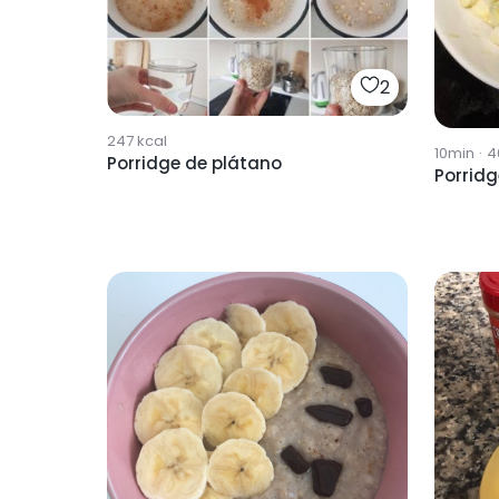
2
247
kcal
10min
·
4
Porridge de plátano
Porrid