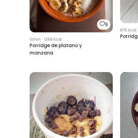
9
875
kcal
Porrid
10min
·
1366
kcal
Porridge de platano y
manzana