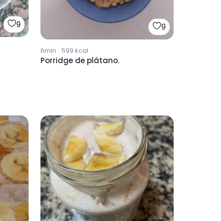
9
9
6min
·
599
kcal
Porridge de plátano.