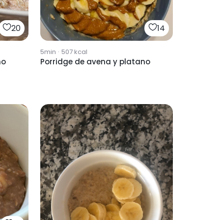
20
14
5min
·
507
kcal
no
Porridge de avena y platano