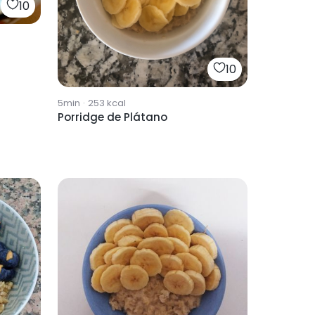
10
10
5min
·
253
kcal
Porridge de Plátano