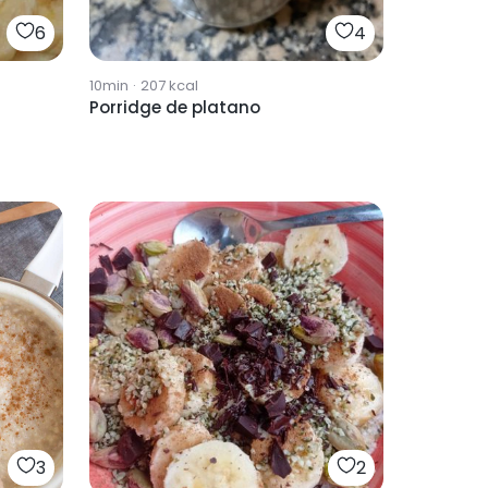
6
4
10min
·
207
kcal
Porridge de platano
3
2