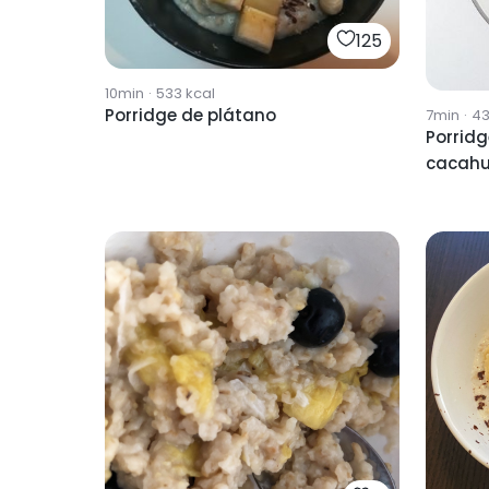
125
10min
·
533
kcal
Porridge de plátano
7min
·
43
Porridg
cacahu