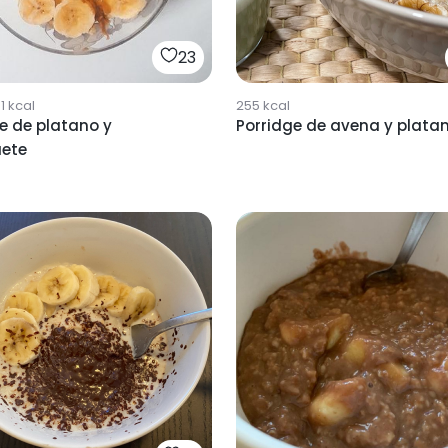
23
1
kcal
255
kcal
e de platano y
Porridge de avena y plata
ete