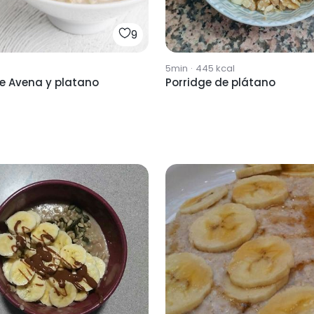
9
5min
·
445
kcal
ge Avena y platano
Porridge de plátano