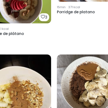
15min
·
371
kcal
Porridge de platano
3
1
kcal
e de plátano