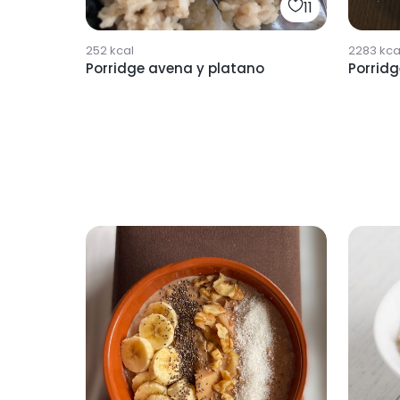
11
252
kcal
2283
kca
Porridge avena y platano
Porridg