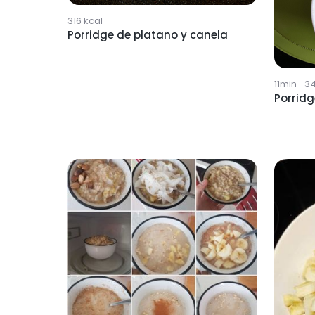
316
kcal
Porridge de platano y canela
11min
·
34
Porridg