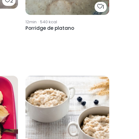
2
1
12min
·
540
kcal
Porridge de platano