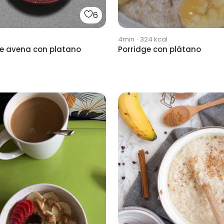
6
4min
·
324
kcal
ge avena con platano
Porridge con plátano