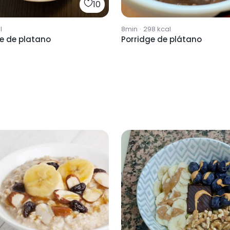
10
l
8min
·
298
kcal
e de platano
Porridge de plátano