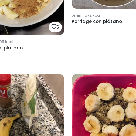
5min
·
572
kcal
Porridge con plátano
2
05
kcal
ge platano