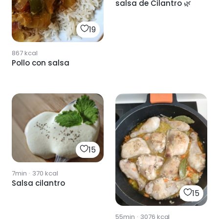
salsa de Cilantro 🌿
19
867
kcal
Pollo con salsa
15
7min
·
370
kcal
Salsa cilantro
15
55min
·
3076
kcal