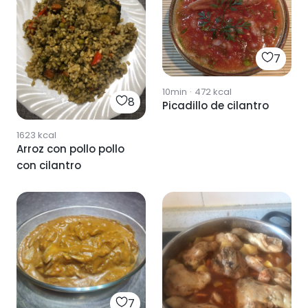
7
10min
·
472
kcal
8
Picadillo de cilantro
1623
kcal
Arroz con pollo pollo
con cilantro
7