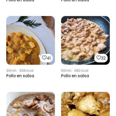
41
32
30min
·
928
kcal
50min
·
680
kcal
Pollo en salsa
Pollo en salsa