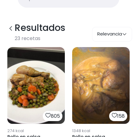
Resultados
Relevancia
23
recetas
805
158
274
kcal
1348
kcal
Pollo en salsa
Pollo en salsa