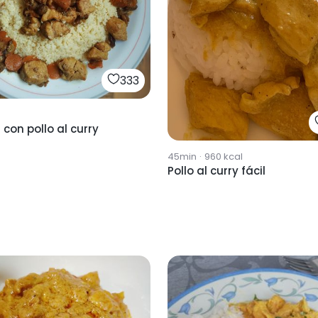
333
con pollo al curry
45min
·
960
kcal
Pollo al curry fácil