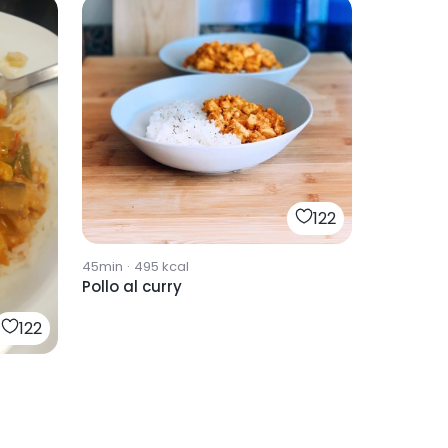
122
45min
·
495
kcal
Pollo al curry
122