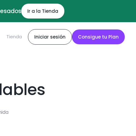
ocesados
Ir a la Tienda
S
Tienda
Iniciar sesión
Consigue tu Plan
dables
mida