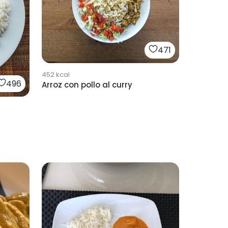
471
452
kcal
496
Arroz con pollo al curry