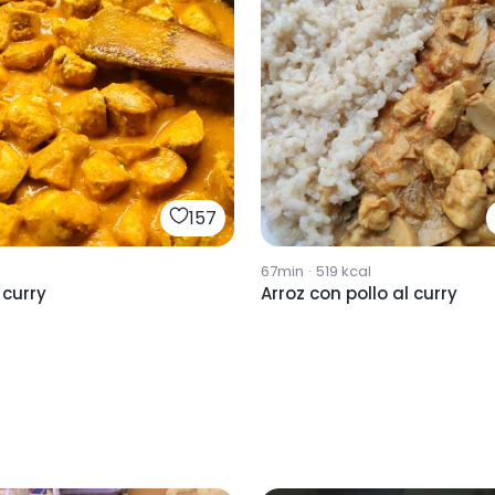
157
67min
·
519
kcal
 curry
Arroz con pollo al curry