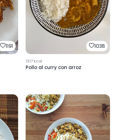
1191
1038
1317
kcal
Pollo al curry con arroz