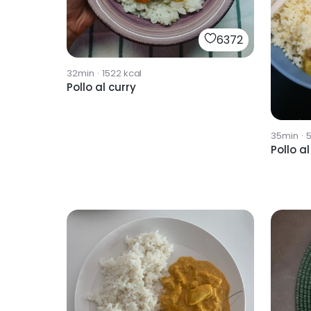
6372
32min
·
1522
kcal
Pollo al curry
35min
·
Pollo a