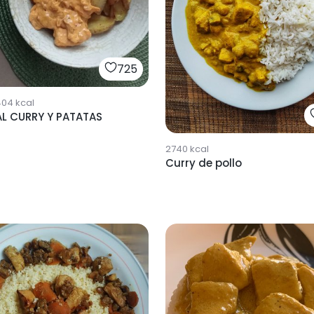
725
404
kcal
AL CURRY Y PATATAS
2740
kcal
Curry de pollo