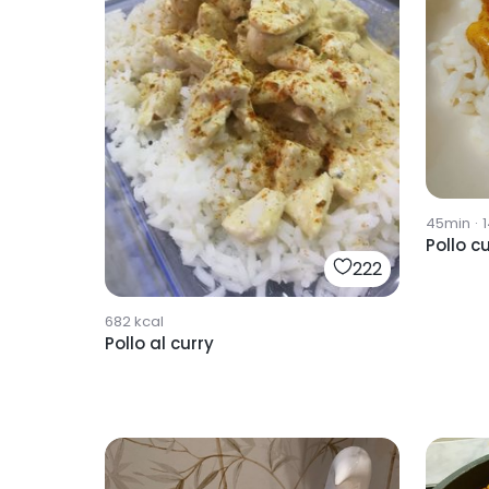
45min
·
Pollo c
222
682
kcal
Pollo al curry