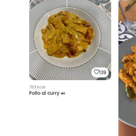
139
763
kcal
Pollo al curry 🍛