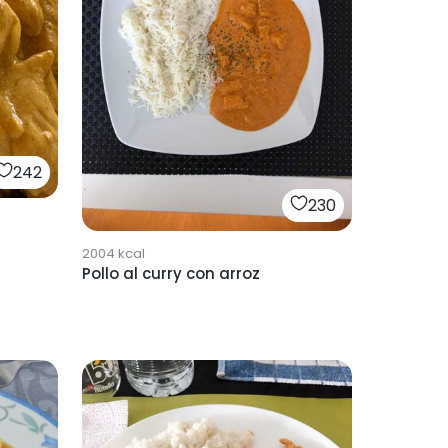
242
230
2004
kcal
Pollo al curry con arroz