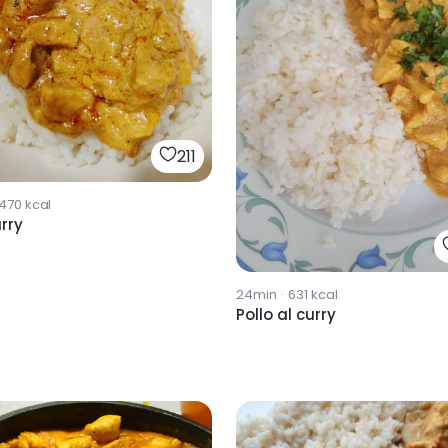
211
1470
kcal
urry
24min
·
631
kcal
Pollo al curry