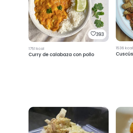
393
1536
kcal
1751
kcal
Cuscús 
Curry de calabaza con pollo