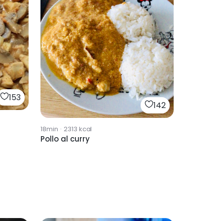
153
142
18min
·
2313
kcal
Pollo al curry