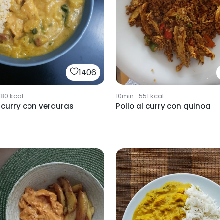
1406
10min
·
551
kcal
580
kcal
Pollo al curry con quinoa
l curry con verduras