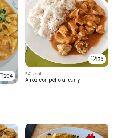
195
541
kcal
204
Arroz con pollo al curry