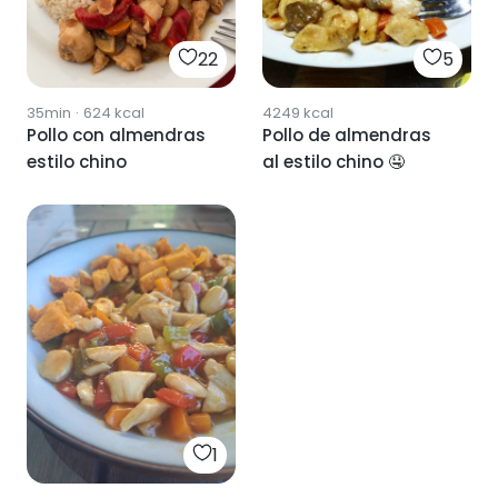
22
5
35min
·
624
kcal
4249
kcal
Pollo con almendras
Pollo de almendras
estilo chino
al estilo chino 🤤
1