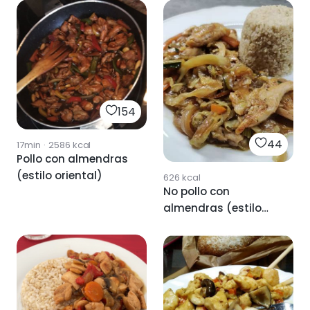
154
44
17min
·
2586
kcal
Pollo con almendras
(estilo oriental)
626
kcal
No pollo con
almendras (estilo
oriental)