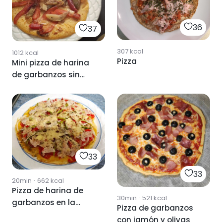
36
37
307
kcal
1012
kcal
Pizza
Mini pizza de harina
de garbanzos sin
horno.
33
33
20min
·
662
kcal
Pizza de harina de
30min
·
521
kcal
garbanzos en la
Pizza de garbanzos
sarten
con jamón y olivas