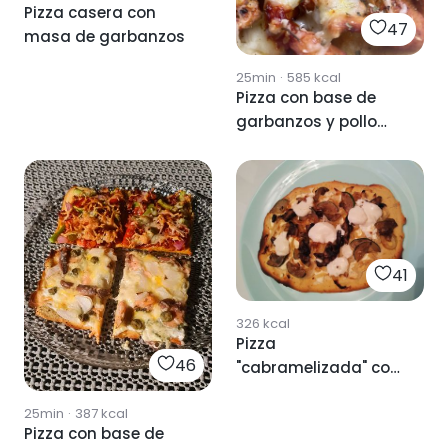
Pizza casera con
47
masa de garbanzos
25min
·
585
kcal
Pizza con base de
garbanzos y pollo
mechado
41
326
kcal
Pizza
46
"cabramelizada" con
base de garbanzo
25min
·
387
kcal
Pizza con base de