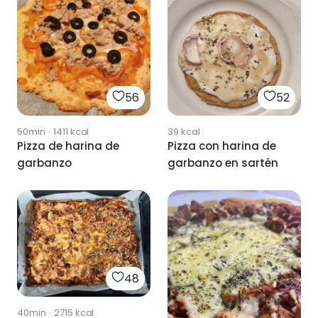
56
52
50min
·
1411
kcal
39
kcal
Pizza de harina de
Pizza con harina de
garbanzo
garbanzo en sartén
48
40min
·
2715
kcal