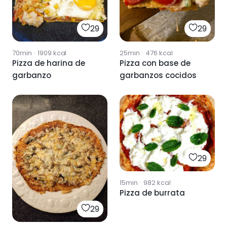
29
29
70min
·
1909
kcal
25min
·
476
kcal
Pizza de harina de
Pizza con base de
garbanzo
garbanzos cocidos
29
15min
·
982
kcal
Pizza de burrata
29