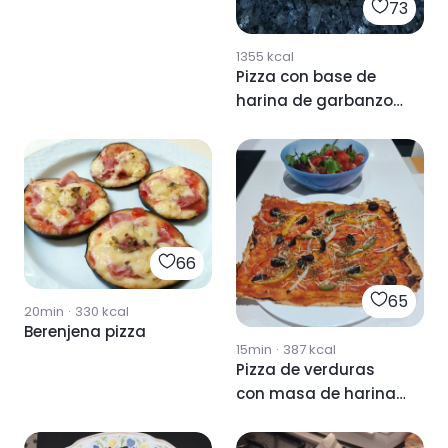
73
1355
kcal
Pizza con base de
harina de garbanzos
y boniato
66
65
20min
·
330
kcal
Berenjena pizza
15min
·
387
kcal
Pizza de verduras
con masa de harina
de garbanzos