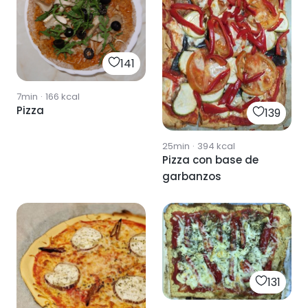
141
7min
·
166
kcal
Pizza
139
25min
·
394
kcal
Pizza con base de
garbanzos
131