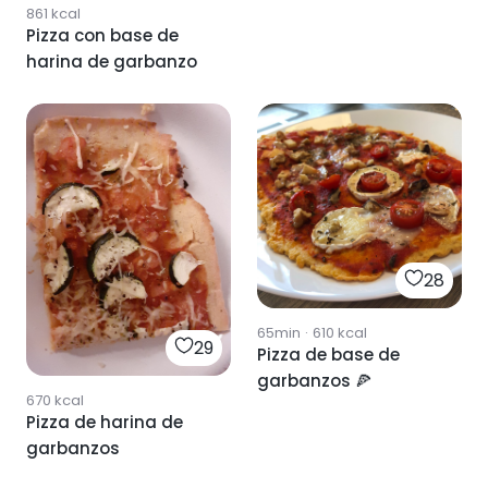
861
kcal
Pizza con base de
harina de garbanzo
28
65min
·
610
kcal
29
Pizza de base de
garbanzos 🍕
670
kcal
Pizza de harina de
garbanzos