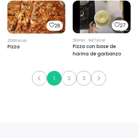
27
28
30min
·
947
kcal
2000
kcal
Pizza con base de
Pizza
harina de garbanzo
1
2
3