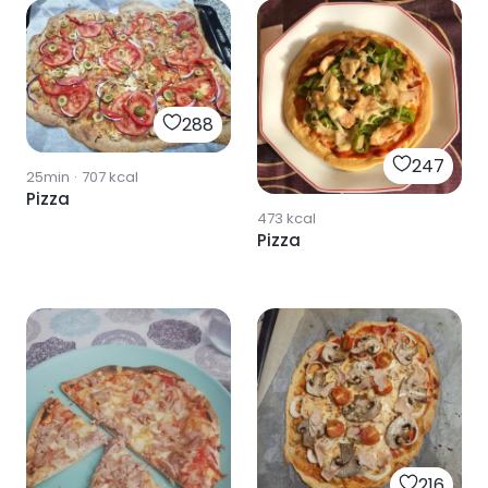
288
247
25min
·
707
kcal
Pizza
473
kcal
Pizza
216