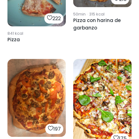
50min
·
315
kcal
222
Pizza con harina de
garbanzo
841
kcal
Pizza
197
175