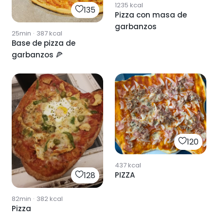
1235
kcal
135
Pizza con masa de
garbanzos
25min
·
387
kcal
Base de pizza de
garbanzos 🍕
120
437
kcal
PIZZA
128
82min
·
382
kcal
Pizza