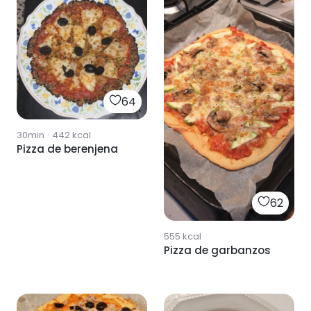
64
30min
·
442
kcal
Pizza de berenjena
62
555
kcal
Pizza de garbanzos