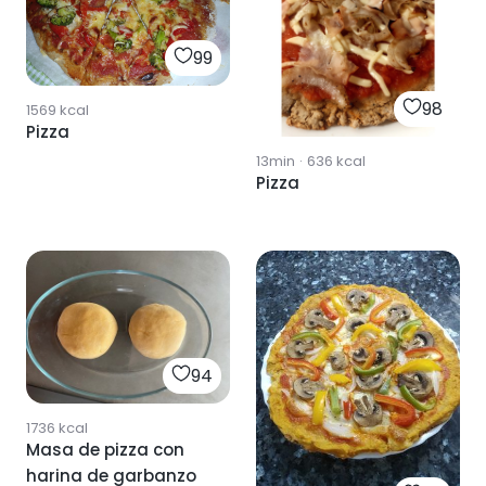
99
98
1569
kcal
Pizza
13min
·
636
kcal
Pizza
94
1736
kcal
Masa de pizza con
harina de garbanzo