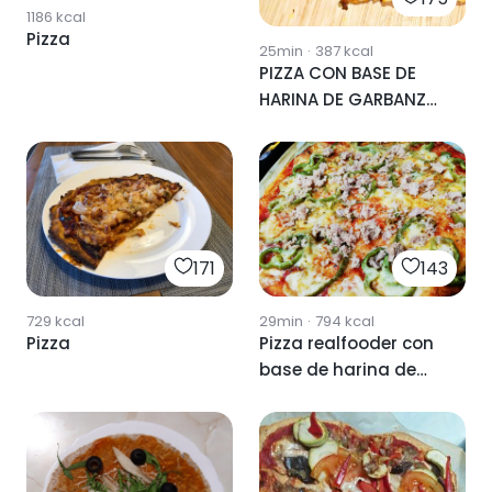
1186
kcal
Pizza
25min
·
387
kcal
PIZZA CON BASE DE
HARINA DE GARBANZO
🍕
171
143
729
kcal
29min
·
794
kcal
Pizza
Pizza realfooder con
base de harina de
garbanzo