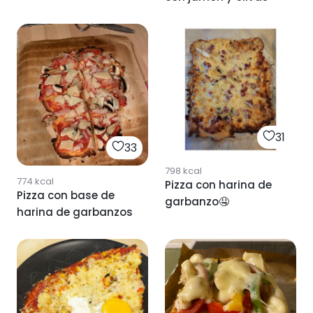
31
33
798
kcal
774
kcal
Pizza con harina de
Pizza con base de
garbanzo🤤
harina de garbanzos