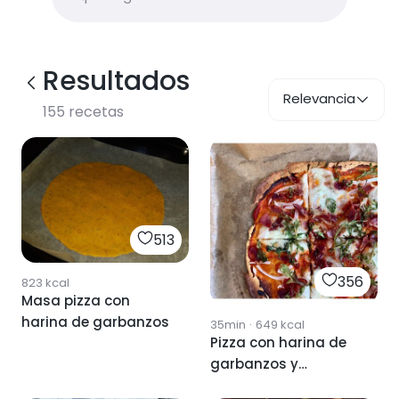
Resultados
Relevancia
155
recetas
513
356
823
kcal
Masa pizza con
harina de garbanzos
35min
·
649
kcal
Pizza con harina de
garbanzos y
toppings al gusto