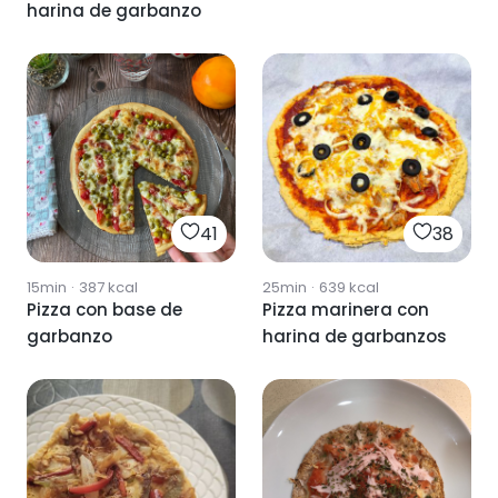
harina de garbanzo
41
38
15min
·
387
kcal
25min
·
639
kcal
Pizza con base de
Pizza marinera con
garbanzo
harina de garbanzos