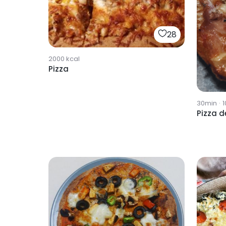
28
2000
kcal
Pizza
30min
·
1
Pizza d