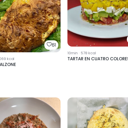
61
10min
·
578
kcal
TARTAR EN CUATRO COLORE
069
kcal
CALZONE