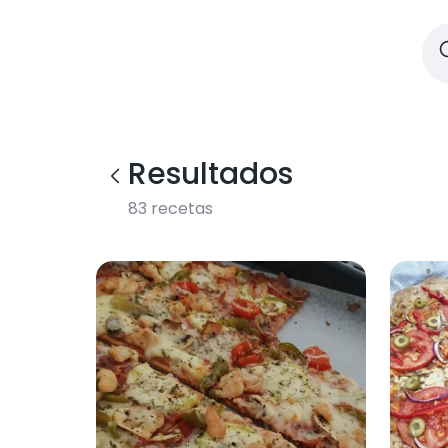
Resultados
83
recetas