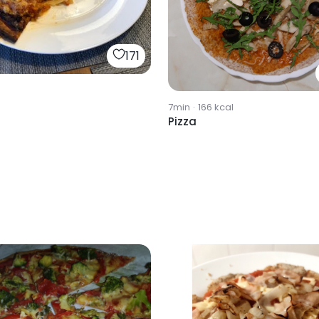
171
7min
·
166
kcal
Pizza