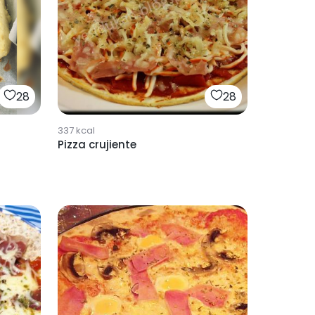
28
28
337
kcal
Pizza crujiente