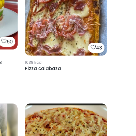
50
43
S
1038
kcal
Pizza calabaza