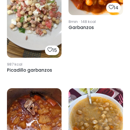
14
8min
·
148
kcal
Garbanzos
15
987
kcal
Picadillo garbanzos