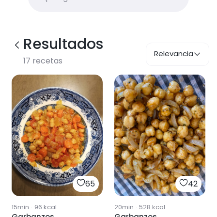
Resultados
Relevancia
17
recetas
65
42
15min
·
96
kcal
20min
·
528
kcal
Garbanzos
Garbanzos