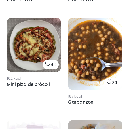
40
102
kcal
24
Mini piza de brócoli
187
kcal
Garbanzos