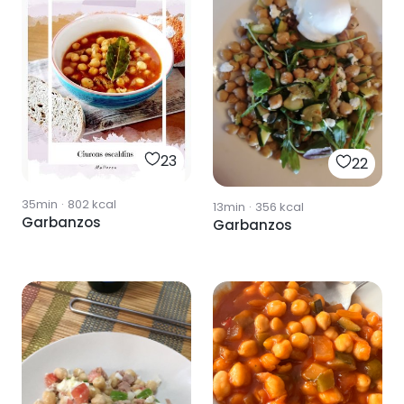
23
22
35min
·
802
kcal
13min
·
356
kcal
Garbanzos
Garbanzos