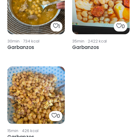
1
0
30min
·
734
kcal
35min
·
2422
kcal
Garbanzos
Garbanzos
0
15min
·
426
kcal
Garbanzos