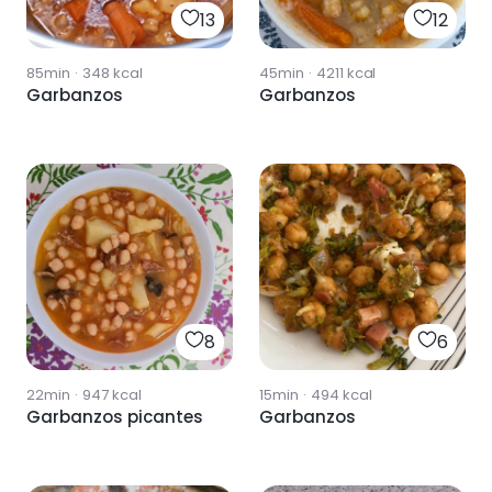
13
12
85min
·
348
kcal
45min
·
4211
kcal
Garbanzos
Garbanzos
8
6
22min
·
947
kcal
15min
·
494
kcal
Garbanzos picantes
Garbanzos