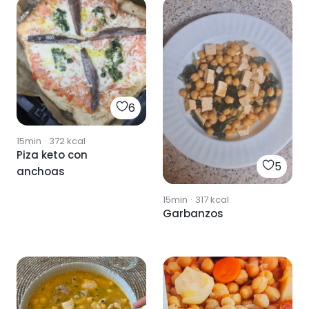
6
15min
·
372
kcal
Piza keto con
5
anchoas
15min
·
317
kcal
Garbanzos