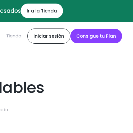
ocesados
Ir a la Tienda
S
Tienda
Iniciar sesión
Consigue tu Plan
dables
mida