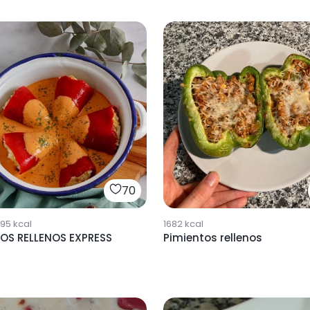
70
795
kcal
1682
kcal
TOS RELLENOS EXPRESS
Pimientos rellenos