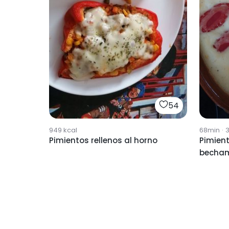
54
949
kcal
68min
·
Pimientos rellenos al horno
Pimient
becha