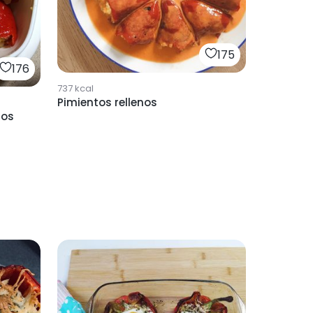
175
176
737
kcal
Pimientos rellenos
nos