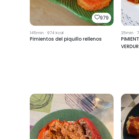
979
145min
·
974
kcal
25min
·
Pimientos del piquillo rellenos
PIMIEN
VERDUR