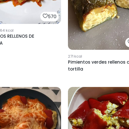
570
764
kcal
TOS RELLENOS DE
A
271
kcal
Pimientos verdes rellenos 
tortilla