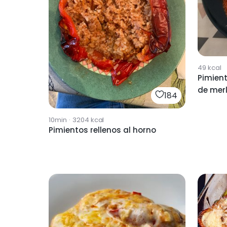
49
kcal
Pimient
de mer
184
10min
·
3204
kcal
Pimientos rellenos al horno