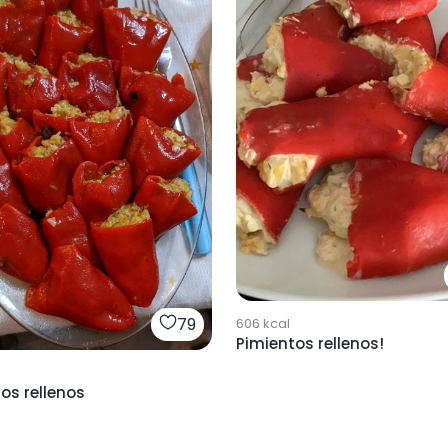
79
606
kcal
Pimientos rellenos!
os rellenos