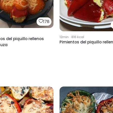
178
12min
·
816
kcal
os del piquillo rellenos
Pimientos del piquillo relle
luza