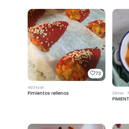
73
403
kcal
Pimientos rellenos
20min
·
PIMIEN