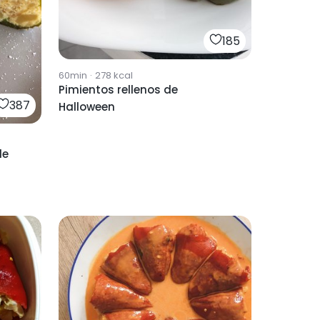
185
60min
·
278
kcal
Pimientos rellenos de
387
Halloween
de