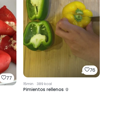
76
77
15min
·
389
kcal
Pimientos rellenos 🫑