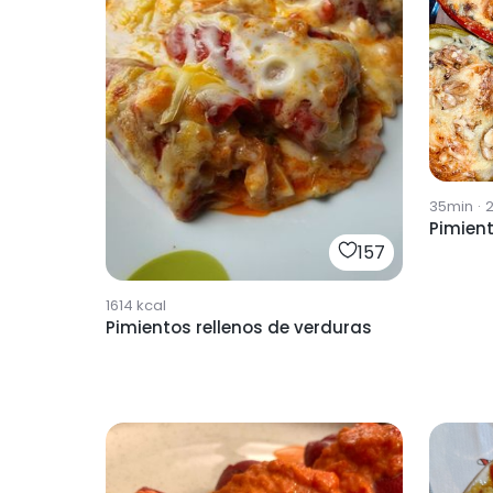
35min
·
Pimient
157
1614
kcal
Pimientos rellenos de verduras