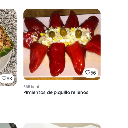
56
63
685
kcal
Pimientos de piquillo rellenos