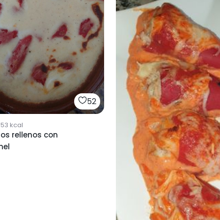
52
353
kcal
os rellenos con
mel