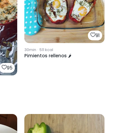
91
30min
·
511
kcal
Pimientos rellenos 🌶️
95