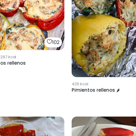
102
2297
kcal
os rellenos
425
kcal
Pimientos rellenos 🌶