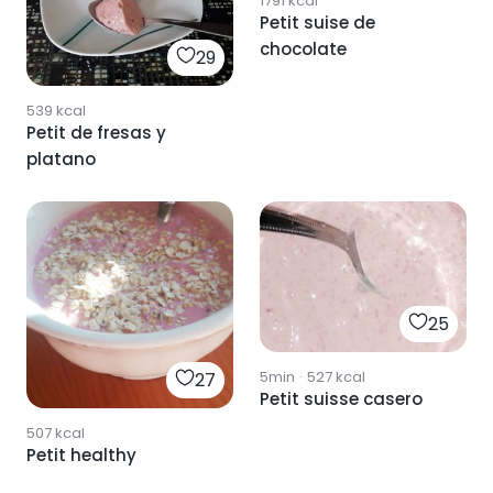
1791
kcal
Petit suise de
chocolate
29
539
kcal
Petit de fresas y
platano
25
5min
·
527
kcal
27
Petit suisse casero
507
kcal
Petit healthy