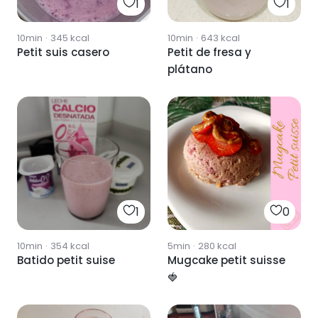
1
1
10min
·
345
kcal
10min
·
643
kcal
Petit suis casero
Petit de fresa y
plátano
1
0
10min
·
354
kcal
5min
·
280
kcal
Batido petit suise
Mugcake petit suisse
🍓