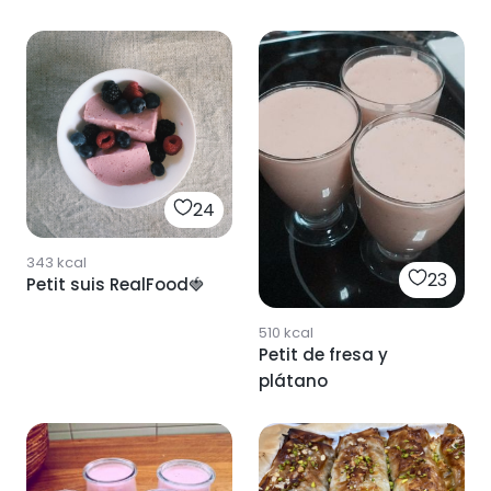
24
343
kcal
23
Petit suis RealFood🍓
510
kcal
Petit de fresa y
plátano