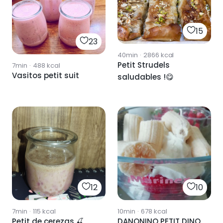
15
23
40min
·
2866
kcal
Petit Strudels
7min
·
488
kcal
Vasitos petit suit
saludables !😋
12
10
7min
·
115
kcal
10min
·
678
kcal
Petit de cerezas 🍒
DANONINO PETIT DINO