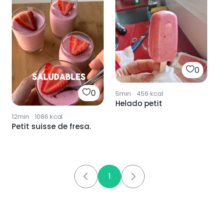
0
0
5min
·
456
kcal
Helado petit
12min
·
1086
kcal
Petit suisse de fresa.
1