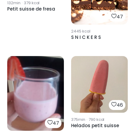
132min
·
379
kcal
Petit suisse de fresa
47
2445
kcal
S N I C K E R S
46
375min
·
790
kcal
47
Helados petit suisse