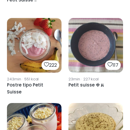
222
117
243min
·
551
kcal
23min
·
227
kcal
Postre tipo Petit
Petit suisse 🍓🍌
Suisse