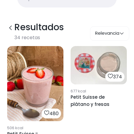
Resultados
Relevancia
34
recetas
374
677
kcal
Petit Suisse de
plátano y fresas
480
506
kcal
Petit Suisse ‼️