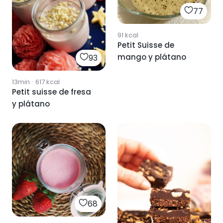
77
91
kcal
Petit Suisse de
mango y plátano
93
13min
·
617
kcal
Petit suisse de fresa
y plátano
68