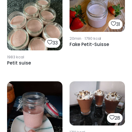
31
20min
·
1790
kcal
33
Fake Petit-Suisse
1983
kcal
Petit suise
28