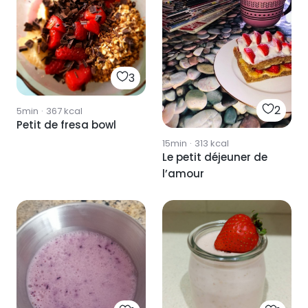
3
2
5min
·
367
kcal
Petit de fresa bowl
15min
·
313
kcal
Le petit déjeuner de
l’amour