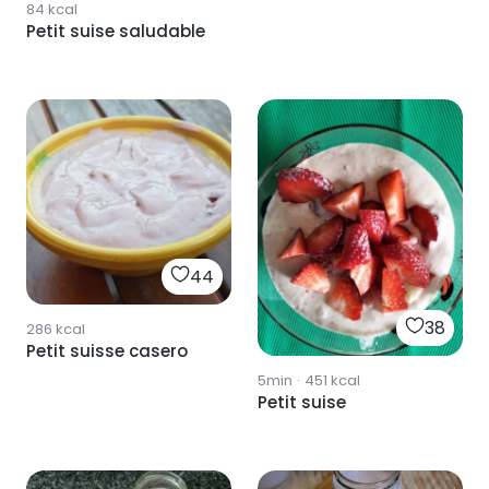
84
kcal
Petit suise saludable
44
38
286
kcal
Petit suisse casero
5min
·
451
kcal
Petit suise