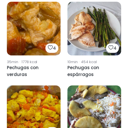
4
4
35min
·
1778
kcal
10min
·
454
kcal
Pechugas con
Pechugas con
verduras
espárragos