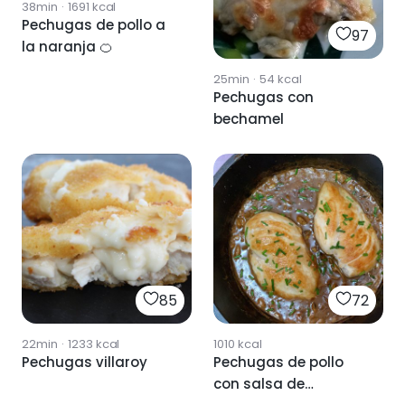
38min
·
1691
kcal
Pechugas de pollo a
97
la naranja 🍊
25min
·
54
kcal
Pechugas con
bechamel
85
72
22min
·
1233
kcal
1010
kcal
Pechugas villaroy
Pechugas de pollo
con salsa de