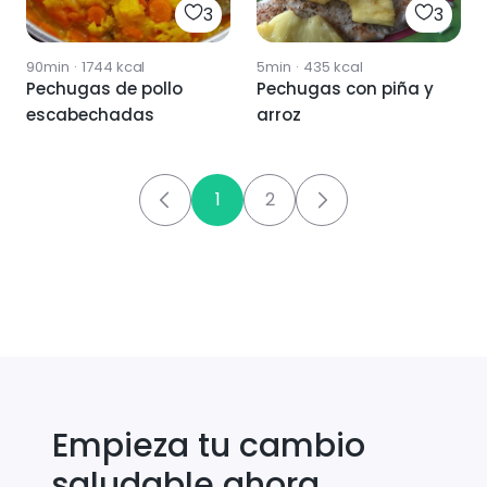
3
3
90min
·
1744
kcal
5min
·
435
kcal
Pechugas de pollo
Pechugas con piña y
escabechadas
arroz
1
2
Empieza tu cambio
saludable ahora