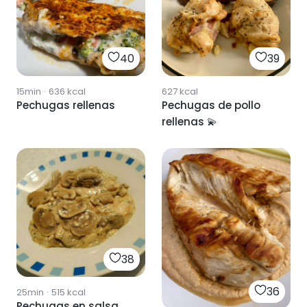
40
39
15min
·
636
kcal
627
kcal
Pechugas rellenas
Pechugas de pollo
rellenas 💫
38
36
25min
·
515
kcal
Pechugas en salsa