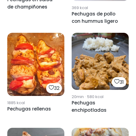
de champiñones
369
kcal
Pechugas de pollo
con hummus ligero
31
32
20min
·
580
kcal
Pechugas
1885
kcal
Pechugas rellenas
enchipotladas