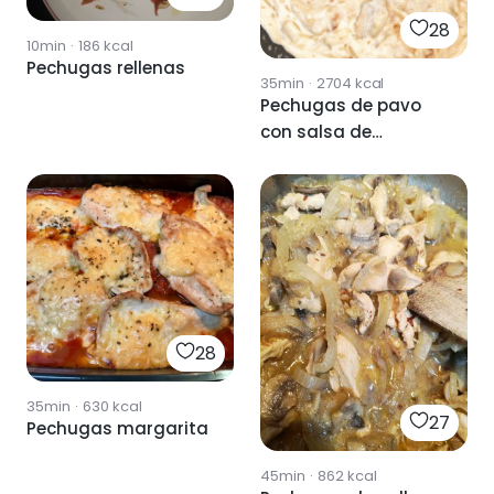
28
10min
·
186
kcal
Pechugas rellenas
35min
·
2704
kcal
Pechugas de pavo
con salsa de
almendras
28
35min
·
630
kcal
27
Pechugas margarita
45min
·
862
kcal