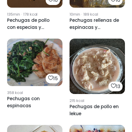
16
16
135min
·
178
kcal
10min
·
189
kcal
Pechugas de pollo
Pechugas rellenas de
con especias y
espinacas y
espárragos
champiñones
15
13
358
kcal
Pechugas con
215
kcal
espinacas
Pechugas de pollo en
lekue