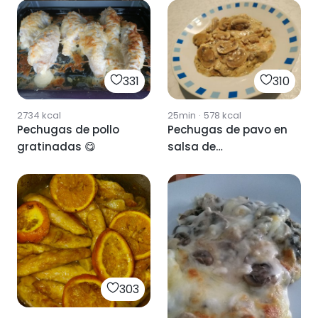
331
310
2734
kcal
25min
·
578
kcal
Pechugas de pollo
Pechugas de pavo en
gratinadas 😋
salsa de
champiñones
303