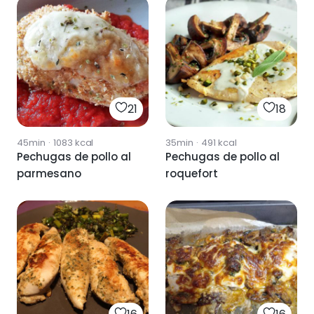
21
18
45min
·
1083
kcal
35min
·
491
kcal
Pechugas de pollo al
Pechugas de pollo al
parmesano
roquefort