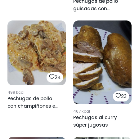
Pechugas de pollo
guisadas con
verduras
24
499
kcal
23
Pechugas de pollo
con champiñones en
467
kcal
salsa
Pechugas al curry
súper jugosas