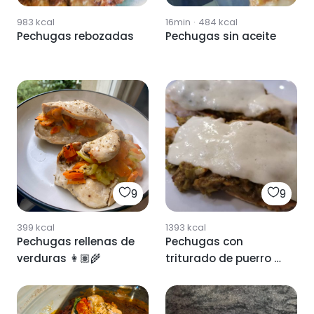
983
kcal
16min
·
484
kcal
Pechugas rebozadas
Pechugas sin aceite
9
9
399
kcal
1393
kcal
Pechugas rellenas de
Pechugas con
verduras 👩🏽‍🌾
triturado de puerro y
champiñones