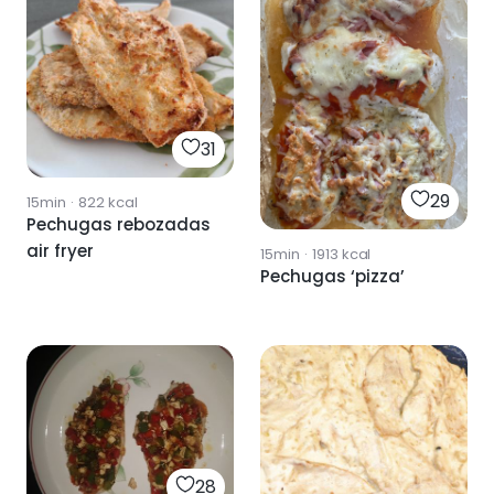
31
29
15min
·
822
kcal
Pechugas rebozadas
air fryer
15min
·
1913
kcal
Pechugas ‘pizza’
28