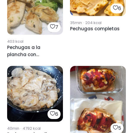
6
35min
·
204
kcal
7
Pechugas completas
403
kcal
Pechugas a la
plancha con
guarnición
6
5
40min
·
4792
kcal