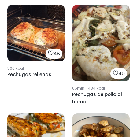
champiñones
48
506
kcal
40
Pechugas rellenas
65min
·
484
kcal
Pechugas de pollo al
horno