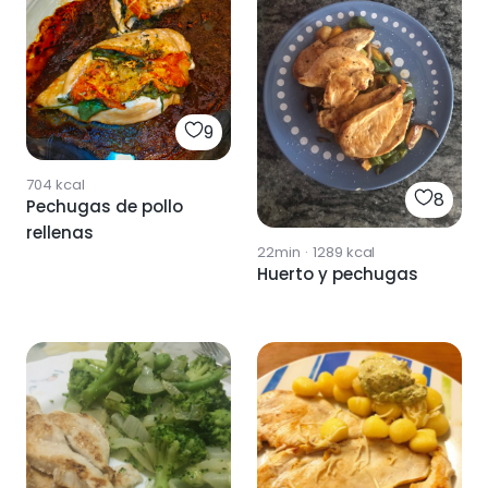
9
704
kcal
8
Pechugas de pollo
rellenas
22min
·
1289
kcal
Huerto y pechugas