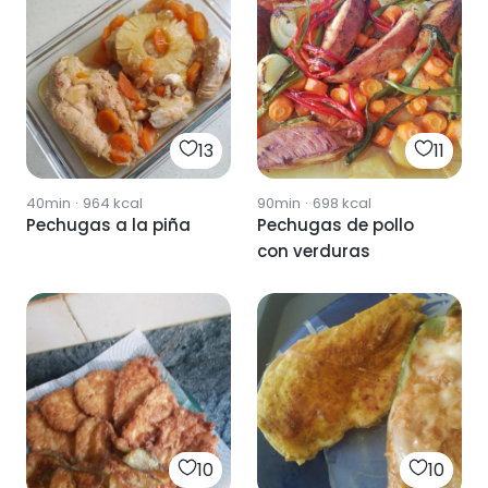
13
11
40min
·
964
kcal
90min
·
698
kcal
Pechugas a la piña
Pechugas de pollo
con verduras
10
10