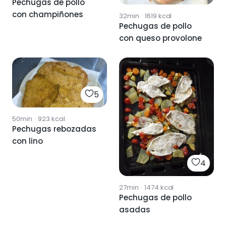
Pechugas de pollo
con champiñones
32min
·
1619
kcal
Pechugas de pollo
con queso provolone
5
50min
·
923
kcal
Pechugas rebozadas
con lino
4
27min
·
1474
kcal
Pechugas de pollo
asadas