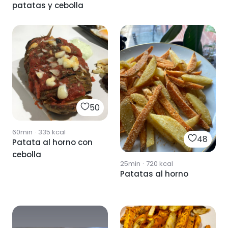
patatas y cebolla
50
60min
·
335
kcal
48
Patata al horno con
cebolla
25min
·
720
kcal
Patatas al horno