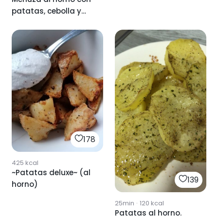
patatas, cebolla y
verduras
178
425
kcal
~Patatas deluxe~ (al
139
horno)
25min
·
120
kcal
Patatas al horno.