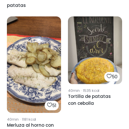
patatas
50
40min
·
1535
kcal
Tortilla de patatas
con cebolla
51
40min
·
1181
kcal
Merluza al horno con