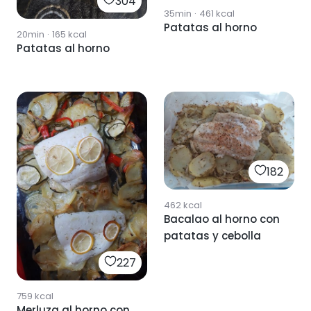
304
35min
·
461
kcal
Patatas al horno
20min
·
165
kcal
Patatas al horno
182
462
kcal
Bacalao al horno con
patatas y cebolla
227
759
kcal
Merluza al horno con