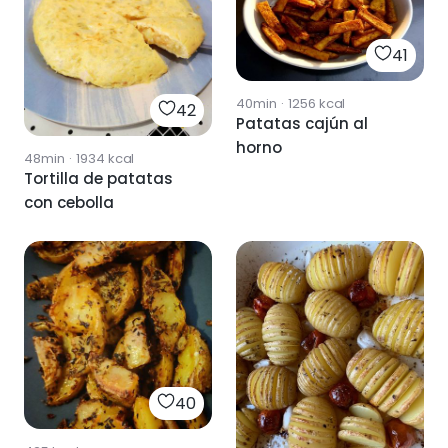
41
40min
·
1256
kcal
42
Patatas cajún al
horno
48min
·
1934
kcal
Tortilla de patatas
con cebolla
40