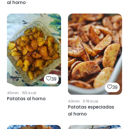
al horno
39
39
45min
·
155
kcal
Patatas al horno
43min
·
578
kcal
Patatas especiadas
al horno