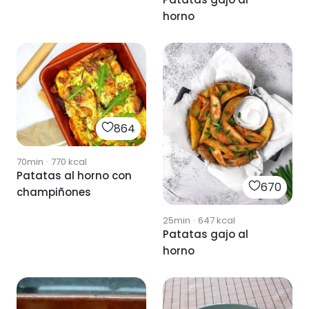
horno
864
70min
·
770
kcal
Patatas al horno con
670
champiñones
25min
·
647
kcal
Patatas gajo al
horno