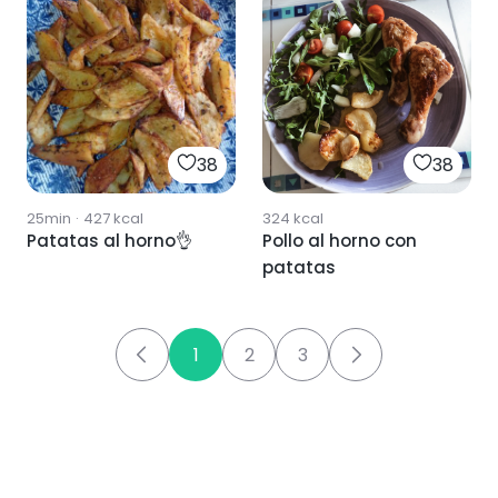
38
38
25min
·
427
kcal
324
kcal
Patatas al horno👌
Pollo al horno con
patatas
1
2
3