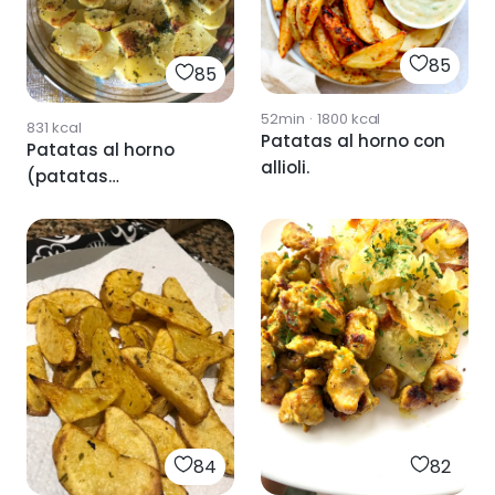
85
85
52min
·
1800
kcal
831
kcal
Patatas al horno con
Patatas al horno
allioli.
(patatas
panaderas) 🥔
84
82