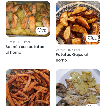
70
62
60min
·
1180
kcal
Salmón con patatas
26min
·
1176
kcal
al horno
Patatas Gajos al
horno