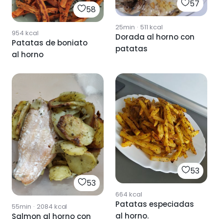
57
58
25min
·
511
kcal
954
kcal
Dorada al horno con
Patatas de boniato
patatas
al horno
53
53
664
kcal
Patatas especiadas
55min
·
2084
kcal
al horno.
Salmon al horno con