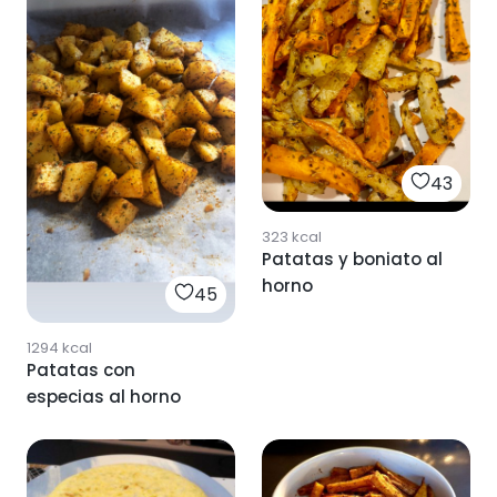
43
323
kcal
Patatas y boniato al
horno
45
1294
kcal
Patatas con
especias al horno