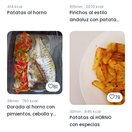
414
kcal
105min
·
2070
kcal
Patatas al horno
Pinchos al estilo
andaluz con patatas
y cebolla al horno
81
79
38min
·
793
kcal
Dorada al horno con
30min
·
846
kcal
pimientos, cebolla y
Patatas al HORNO
patatas
con especias