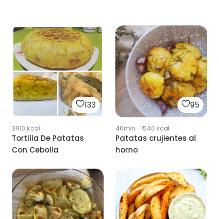
133
95
3910
kcal
40min
·
1540
kcal
Tortilla De Patatas
Patatas crujientes al
Con Cebolla
horno