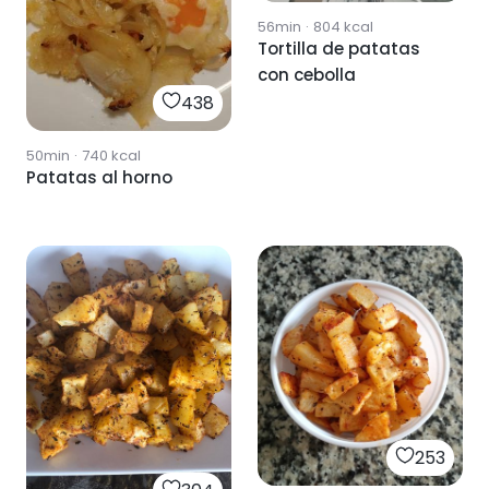
56min
·
804
kcal
Tortilla de patatas
con cebolla
438
50min
·
740
kcal
Patatas al horno
253