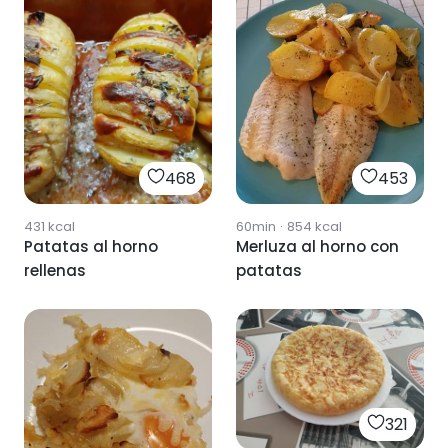
453
468
60min
·
854
kcal
431
kcal
Merluza al horno con
Patatas al horno
patatas
rellenas
321