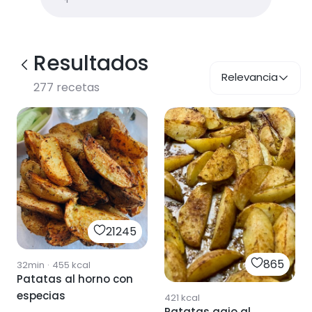
Resultados
Relevancia
277
recetas
21245
865
32min
·
455
kcal
Patatas al horno con
especias
421
kcal
Patatas gajo al