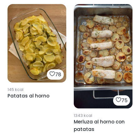
78
145
kcal
Patatas al horno
75
1343
kcal
Merluza al horno con
patatas