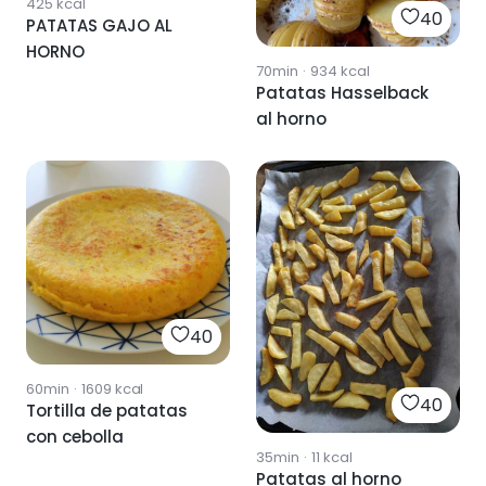
425
kcal
40
PATATAS GAJO AL
HORNO
70min
·
934
kcal
Patatas Hasselback
al horno
40
60min
·
1609
kcal
40
Tortilla de patatas
con cebolla
35min
·
11
kcal
Patatas al horno