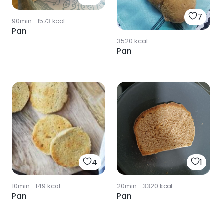
7
90min
·
1573
kcal
Pan
3520
kcal
Pan
4
1
10min
·
149
kcal
20min
·
3320
kcal
Pan
Pan