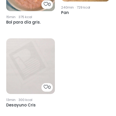
0
240min
·
729
kcal
Pan
15min
·
375
kcal
Bol para día gris.
0
13min
·
300
kcal
Desayuno Cris