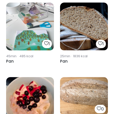
1
1
45min
·
485
kcal
25min
·
1836
kcal
Pan
Pan
0