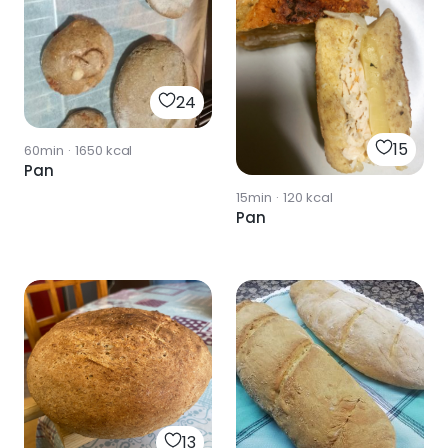
24
15
60min
·
1650
kcal
Pan
15min
·
120
kcal
Pan
13