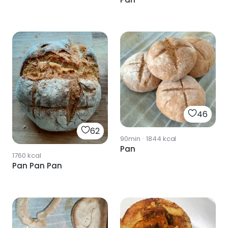
46
62
90min
·
1844
kcal
Pan
1760
kcal
Pan Pan Pan