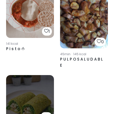
1
0
141
kcal
P i s t o 🍅
45min
·
145
kcal
P U L P O S A L U D A B L
E