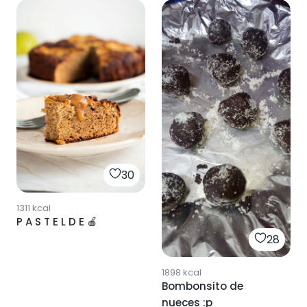
30
1311
kcal
P A S T E L D E 🍎
28
1898
kcal
Bombonsito de
nueces :p