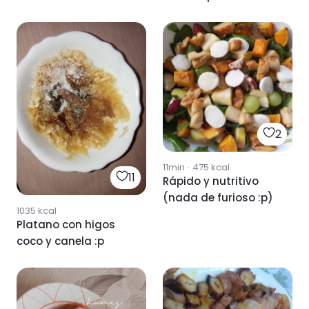
2
11min
·
475
kcal
11
Rápido y nutritivo
(nada de furioso :p)
1035
kcal
Platano con higos
coco y canela :p