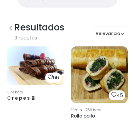
Resultados
Relevancia
9
recetas
66
379
kcal
45
C r e p e s 🍫
10min
·
756
kcal
Rollo pollo