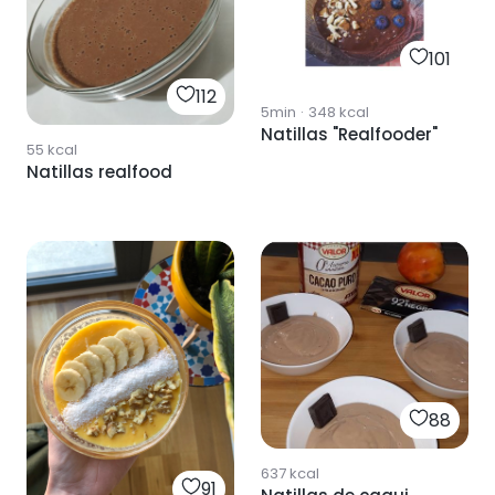
101
112
5min
·
348
kcal
Natillas "Realfooder"
55
kcal
Natillas realfood
88
637
kcal
91