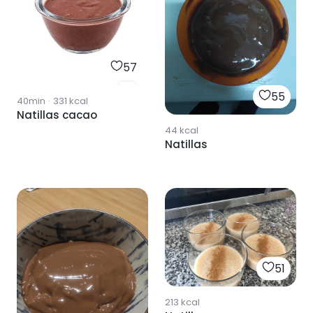
57
55
40min
·
331
kcal
Natillas cacao
44
kcal
Natillas
51
213
kcal