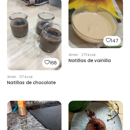
147
4min
·
271
kcal
Natillas de vainilla
168
3min
·
117
kcal
Natillas de chocolate