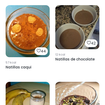
42
44
12
kcal
Natillas de chocolate
57
kcal
Natillas caqui