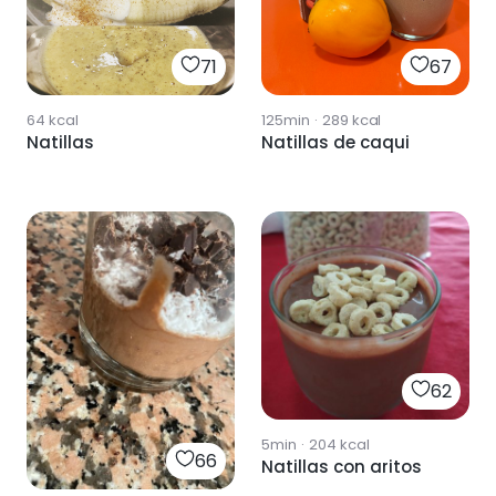
71
67
64
kcal
125min
·
289
kcal
Natillas
Natillas de caqui
62
5min
·
204
kcal
66
Natillas con aritos