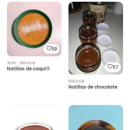
59
3min
·
269
kcal
57
Natillas de caqui🍑
509
kcal
Natillas de chocolate