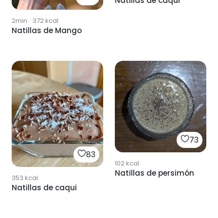
Natillas de caqui
2min
·
372
kcal
Natillas de Mango
73
83
102
kcal
Natillas de persimón
353
kcal
Natillas de caqui