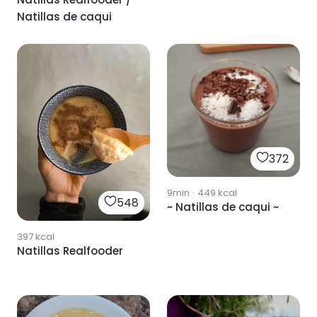
Natillas de caqui
372
9min
·
449
kcal
548
~ Natillas de caqui ~
397
kcal
Natillas Realfooder