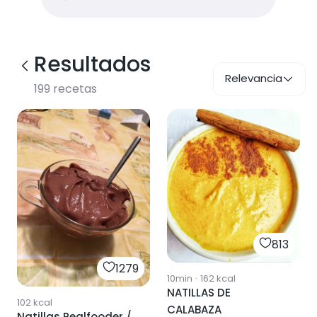
Resultados
Relevancia
199
recetas
813
1279
10min
·
162
kcal
NATILLAS DE
102
kcal
CALABAZA
Natillas Realfooder /