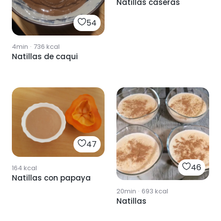
Natillas caseras
54
4min
·
736
kcal
Natillas de caqui
47
46
164
kcal
Natillas con papaya
20min
·
693
kcal
Natillas