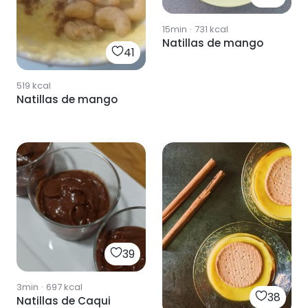
15min
·
731
kcal
Natillas de mango
41
519
kcal
Natillas de mango
39
3min
·
697
kcal
38
Natillas de Caqui