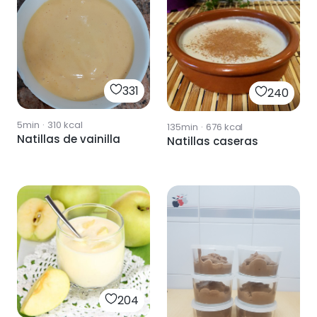
331
240
5min
·
310
kcal
135min
·
676
kcal
Natillas de vainilla
Natillas caseras
204