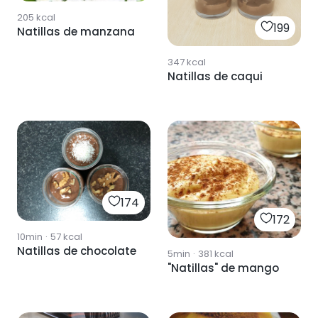
205
kcal
199
Natillas de manzana
347
kcal
Natillas de caqui
174
172
10min
·
57
kcal
Natillas de chocolate
5min
·
381
kcal
"Natillas" de mango