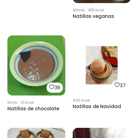
90min
·
815
kcal
Natillas veganas
37
38
432
kcal
5min
·
21
kcal
Natillas de Navidad
Natillas de chocolate