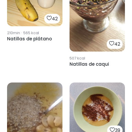
42
210min
·
565
kcal
Natillas de plátano
42
507
kcal
Natillas de caqui
39