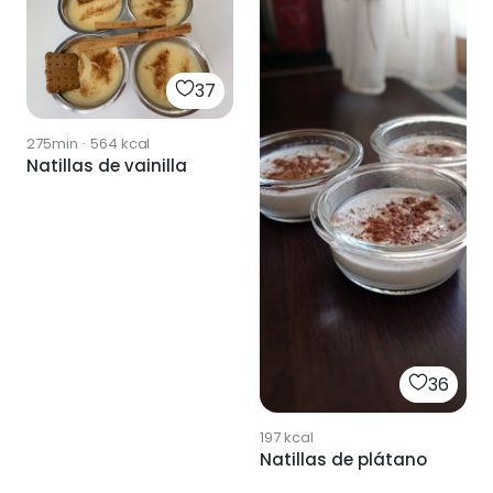
37
275min
·
564
kcal
Natillas de vainilla
36
197
kcal
Natillas de plátano