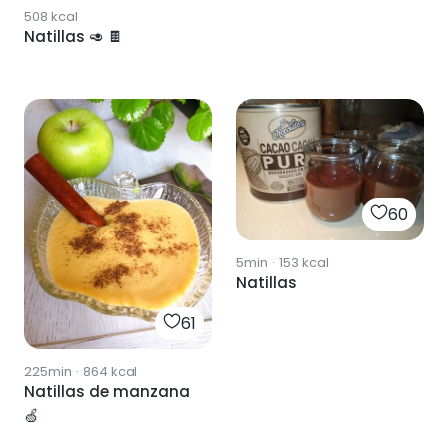
508
kcal
Natillas 🥑 🍫
60
5min
·
153
kcal
Natillas
61
225min
·
864
kcal
Natillas de manzana
🍏