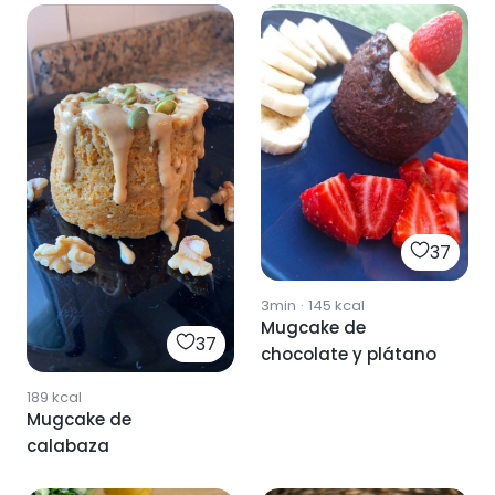
37
3min
·
145
kcal
Mugcake de
37
chocolate y plátano
189
kcal
Mugcake de
calabaza