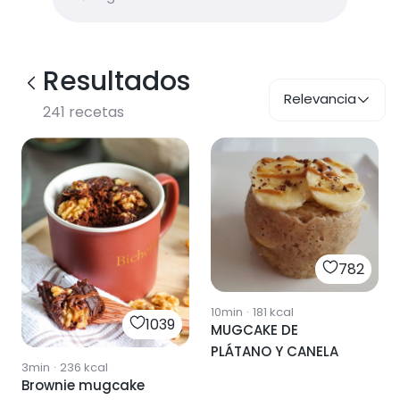
Resultados
Relevancia
241
recetas
782
10min
·
181
kcal
1039
MUGCAKE DE
PLÁTANO Y CANELA
3min
·
236
kcal
Brownie mugcake