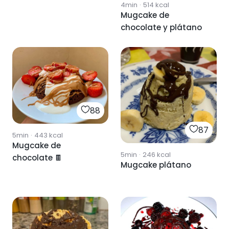
4min
·
514
kcal
Mugcake de
chocolate y plátano
88
87
5min
·
443
kcal
Mugcake de
5min
·
246
kcal
chocolate 🍫
Mugcake plátano