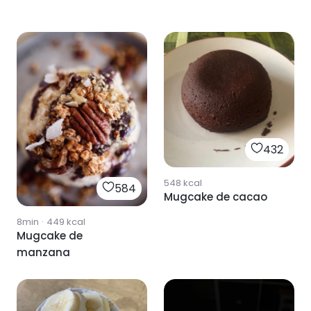
432
548
kcal
584
Mugcake de cacao
8min
·
449
kcal
Mugcake de
manzana