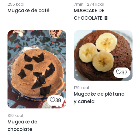
255
kcal
7min
·
274
kcal
Mugcake de café
MUGCAKE DE
CHOCOLATE 🍫
37
179
kcal
Mugcake de plátano
38
y canela
310
kcal
Mugcake de
chocolate