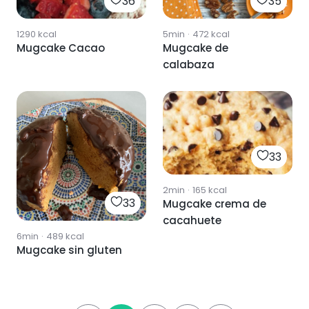
36
35
1290
kcal
5min
·
472
kcal
Mugcake Cacao
Mugcake de
calabaza
33
2min
·
165
kcal
33
Mugcake crema de
cacahuete
6min
·
489
kcal
Mugcake sin gluten