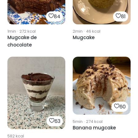
84
81
1min
·
272
kcal
2min
·
46
kcal
Mugcake de
Mugcake
chocolate
60
63
5min
·
274
kcal
Banana mugcake
582
kcal