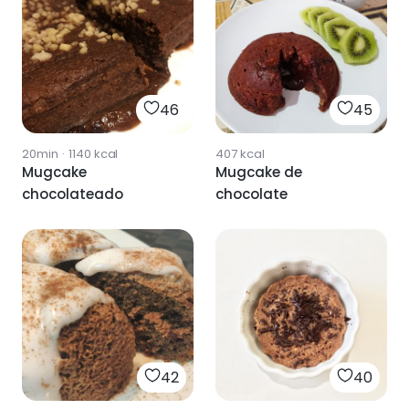
46
45
20min
·
1140
kcal
407
kcal
Mugcake
Mugcake de
chocolateado
chocolate
42
40