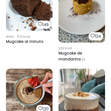
149
124
4min
·
373
kcal
Mugcake al minuto
232
kcal
Mugcake de
mandarina 🍊
120