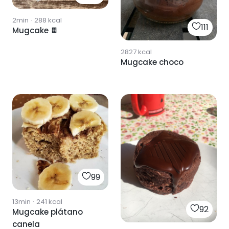
2min
·
288
kcal
111
Mugcake 🍫
2827
kcal
Mugcake choco
99
13min
·
241
kcal
92
Mugcake plátano
canela