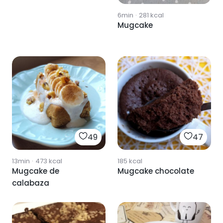
6min
·
281
kcal
Mugcake
49
47
13min
·
473
kcal
185
kcal
Mugcake de
Mugcake chocolate
calabaza