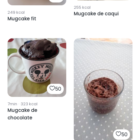
255
kcal
249
kcal
Mugcake de caqui
Mugcake fit
50
7min
·
323
kcal
Mugcake de
chocolate
50