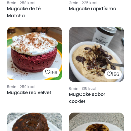
5min
·
258
kcal
2min
·
225
kcal
Mugcake de té
Mugcake rapidísimo
Matcha
169
156
5min
·
259
kcal
6min
·
315
kcal
Mugcake red velvet
MugCake sabor
cookie!