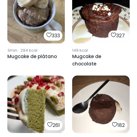
333
327
3min
·
294
kcal
149
kcal
Mugcake de plátano
Mugcake de
chocolate
261
182