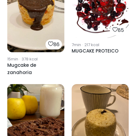
85
86
7min
·
217
kcal
MUGCAKE PROTEICO
15min
·
378
kcal
Mugcake de
zanahoria