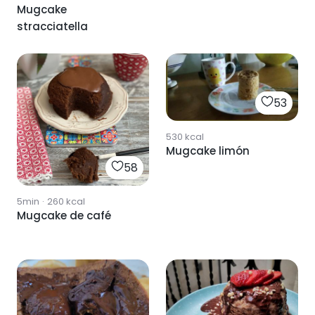
Mugcake
stracciatella
53
530
kcal
Mugcake limón
58
5min
·
260
kcal
Mugcake de café