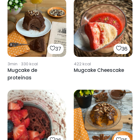
37
36
3min
·
330
kcal
422
kcal
Mugcake de
Mugcake Cheescake
proteínas