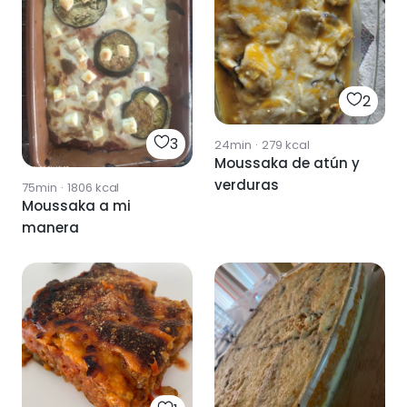
2
3
24min
·
279
kcal
Moussaka de atún y
verduras
75min
·
1806
kcal
Moussaka a mi
manera