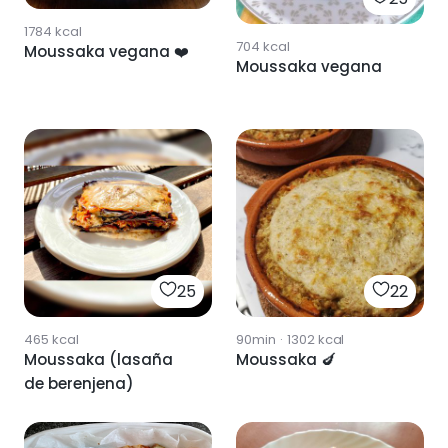
1784
kcal
704
kcal
Moussaka vegana ❤️
Moussaka vegana
25
22
465
kcal
90min
·
1302
kcal
Moussaka (lasaña
Moussaka 🍆
de berenjena)