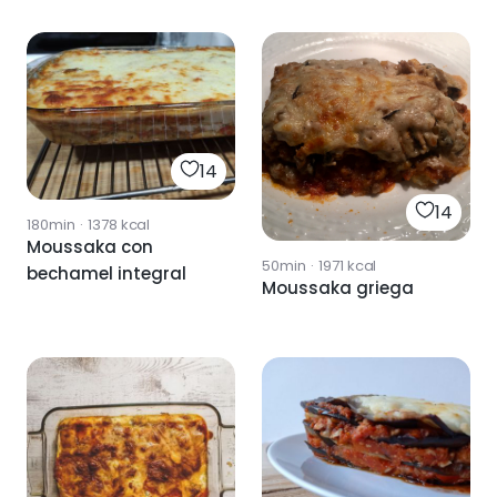
14
14
180min
·
1378
kcal
Moussaka con
50min
·
1971
kcal
bechamel integral
Moussaka griega