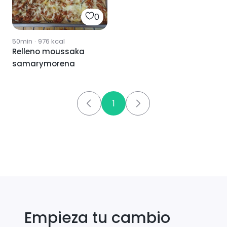
0
50min
·
976
kcal
Relleno moussaka
samarymorena
1
Empieza tu cambio