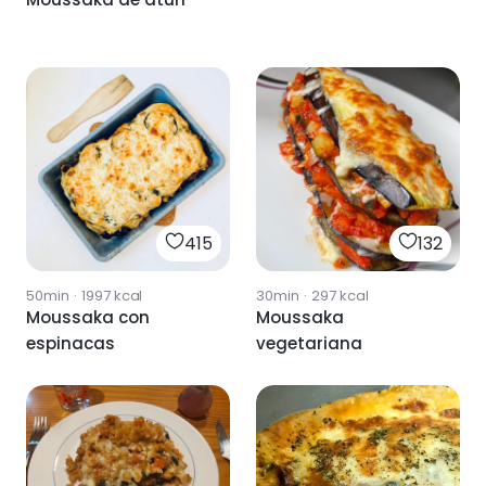
415
132
50min
·
1997
kcal
30min
·
297
kcal
Moussaka con
Moussaka
espinacas
vegetariana