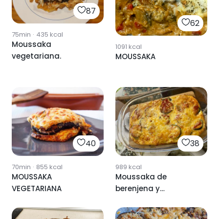
87
62
75min
·
435
kcal
Moussaka
1091
kcal
vegetariana.
MOUSSAKA
40
38
70min
·
855
kcal
989
kcal
MOUSSAKA
Moussaka de
VEGETARIANA
berenjena y
calabacín