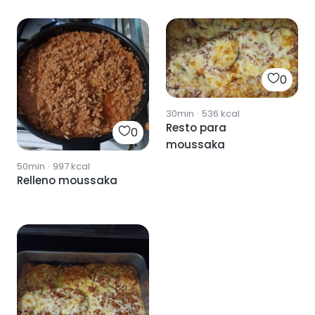
0
30min
·
536
kcal
Resto para
0
moussaka
50min
·
997
kcal
Relleno moussaka