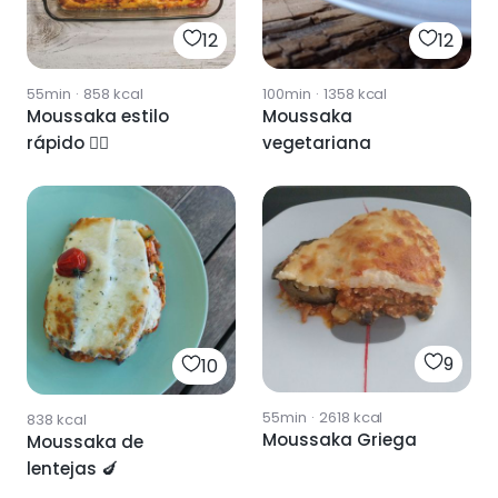
12
12
55min
·
858
kcal
100min
·
1358
kcal
Moussaka estilo
Moussaka
rápido 🏃‍♀️
vegetariana
9
10
55min
·
2618
kcal
838
kcal
Moussaka Griega
Moussaka de
lentejas 🍆