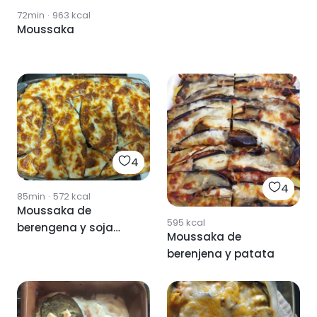
72min
·
963
kcal
Moussaka
4
4
85min
·
572
kcal
Moussaka de
595
kcal
berengena y soja
Moussaka de
texturizada
berenjena y patata