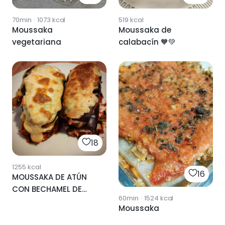
70min
·
1073
kcal
519
kcal
Moussaka
Moussaka de
vegetariana
calabacín 🧡💚
18
1255
kcal
16
MOUSSAKA DE ATÚN
CON BECHAMEL DE
60min
·
1524
kcal
GARBANZOS
Moussaka