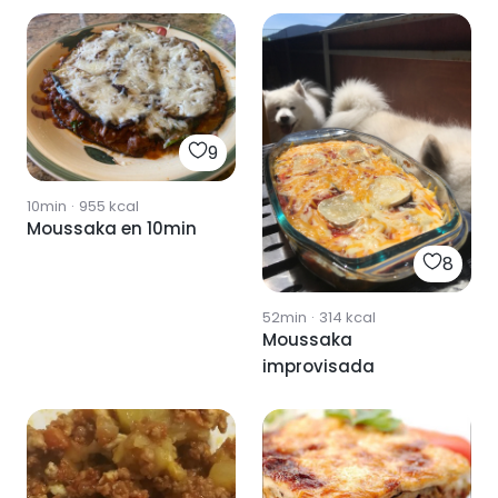
9
10min
·
955
kcal
Moussaka en 10min
8
52min
·
314
kcal
Moussaka
improvisada