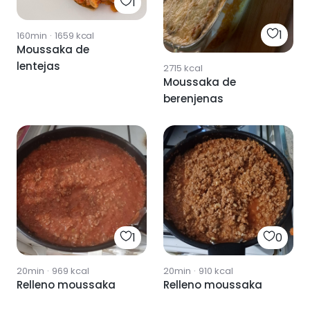
1
1
160min
·
1659
kcal
Moussaka de
lentejas
2715
kcal
Moussaka de
berenjenas
1
0
20min
·
969
kcal
20min
·
910
kcal
Relleno moussaka
Relleno moussaka