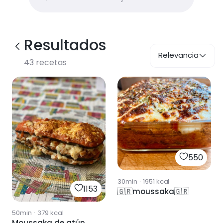
Resultados
Relevancia
43
recetas
550
30min
·
1951
kcal
1153
🇬🇷moussaka🇬🇷
50min
·
379
kcal
Moussaka de atún