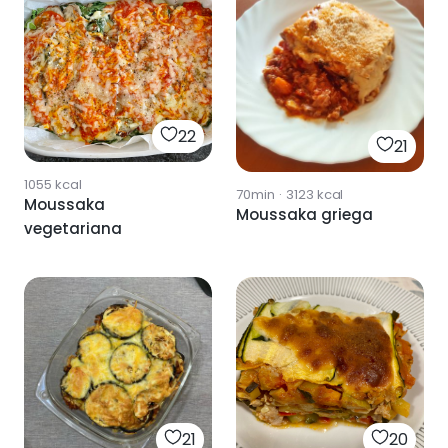
22
21
1055
kcal
70min
·
3123
kcal
Moussaka
Moussaka griega
vegetariana
21
20