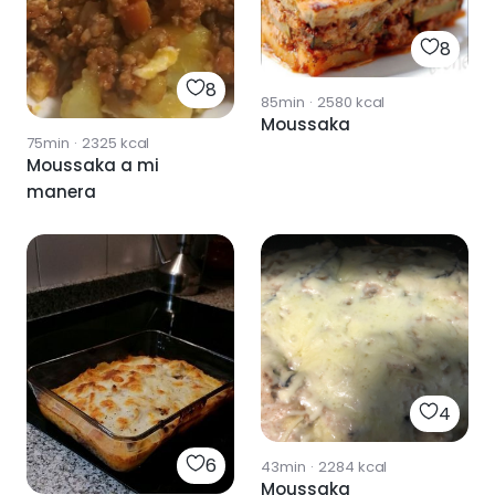
8
8
85min
·
2580
kcal
Moussaka
75min
·
2325
kcal
Moussaka a mi
manera
4
6
43min
·
2284
kcal
Moussaka