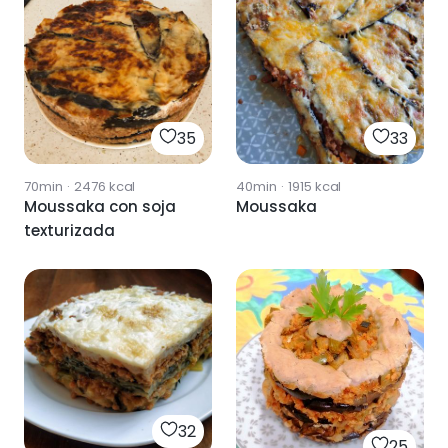
35
33
70min
·
2476
kcal
40min
·
1915
kcal
Moussaka con soja
Moussaka
texturizada
32
25