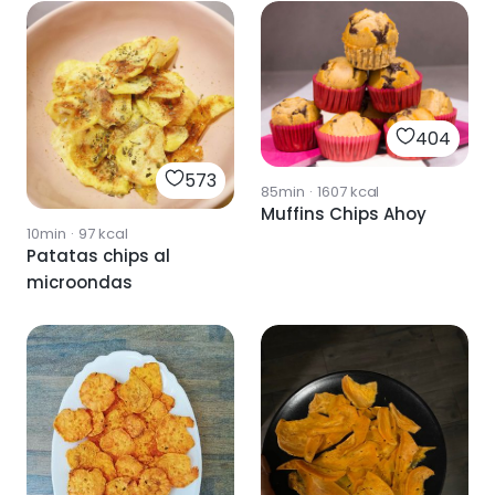
404
573
85min
·
1607
kcal
Muffins Chips Ahoy
10min
·
97
kcal
Patatas chips al
microondas