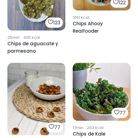
122
1061
kcal
123
Chips Ahooy
Realfooder
25min
·
405
kcal
Chips de aguacate y
parmesano
77
77
17min
·
203
kcal
Chips de Kale