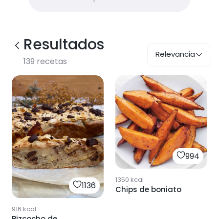
Resultados
Relevancia
139
recetas
994
1350
kcal
1136
Chips de boniato
916
kcal
Bizcocho de