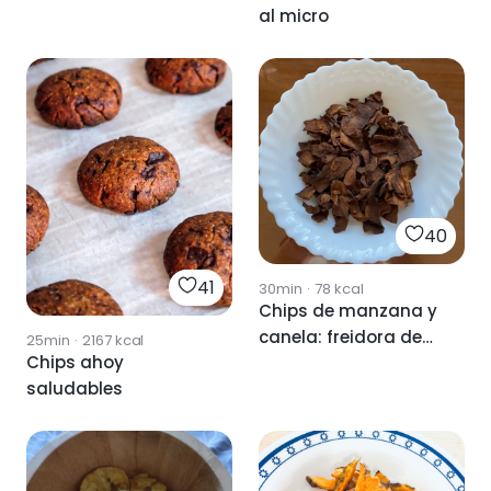
al micro
40
41
30min
·
78
kcal
Chips de manzana y
canela: freidora de
25min
·
2167
kcal
Chips ahoy
aire 🍎🥰
saludables