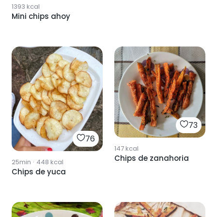
1393
kcal
Mini chips ahoy
73
76
147
kcal
Chips de zanahoria
25min
·
448
kcal
Chips de yuca