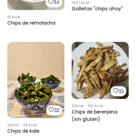
34
1427
kcal
Galletas "chips ahoy"
16
kcal
Chips de remolacha
32
40min
·
310
kcal
32
Chips de berenjena
(sin gluten)
26min
·
38
kcal
Chips de kale