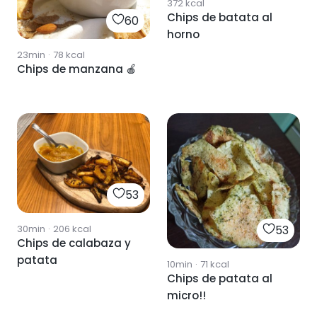
372
kcal
Chips de batata al
60
horno
23min
·
78
kcal
Chips de manzana 🍎
53
30min
·
206
kcal
53
Chips de calabaza y
patata
10min
·
71
kcal
Chips de patata al
micro!!