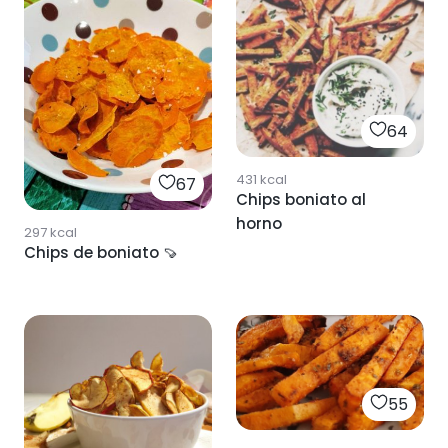
64
431
kcal
67
Chips boniato al
horno
297
kcal
Chips de boniato 🍠
55