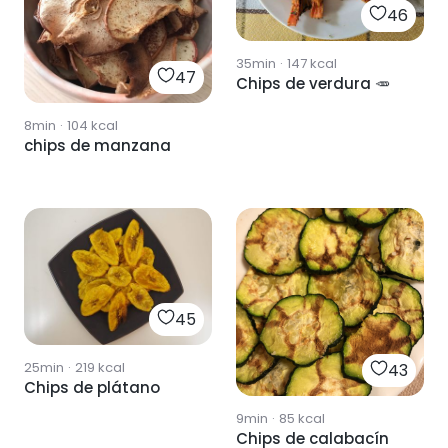
46
35min
·
147
kcal
47
Chips de verdura 🥕
8min
·
104
kcal
chips de manzana
45
25min
·
219
kcal
43
Chips de plátano
9min
·
85
kcal
Chips de calabacín