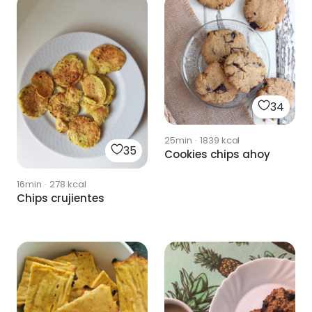
34
25min
·
1839
kcal
35
Cookies chips ahoy
16min
·
278
kcal
Chips crujientes