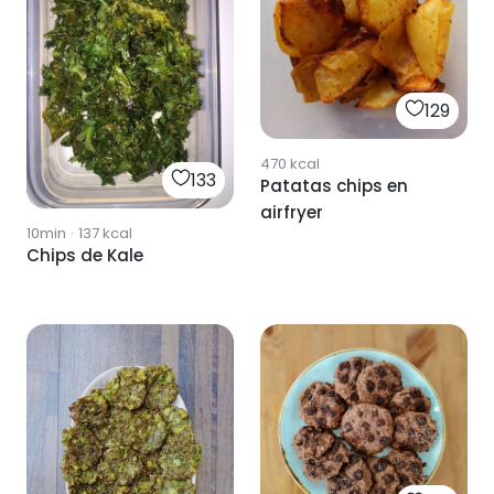
129
470
kcal
133
Patatas chips en
airfryer
10min
·
137
kcal
Chips de Kale