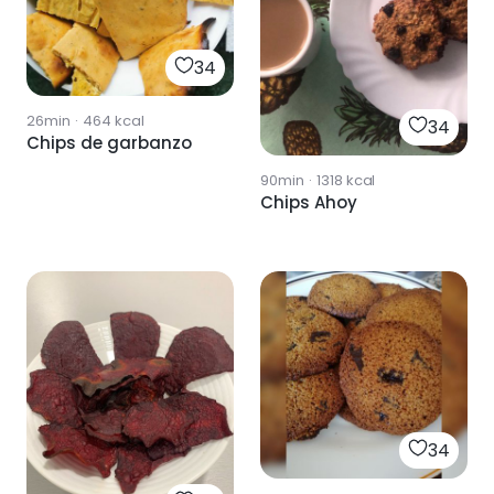
34
26min
·
464
kcal
34
Chips de garbanzo
90min
·
1318
kcal
Chips Ahoy
34