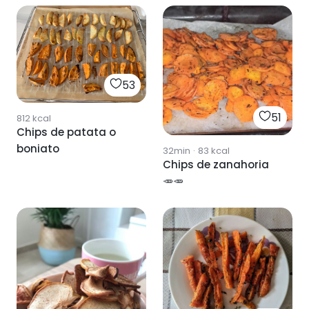
53
51
812
kcal
Chips de patata o
boniato
32min
·
83
kcal
Chips de zanahoria
🥕🥕