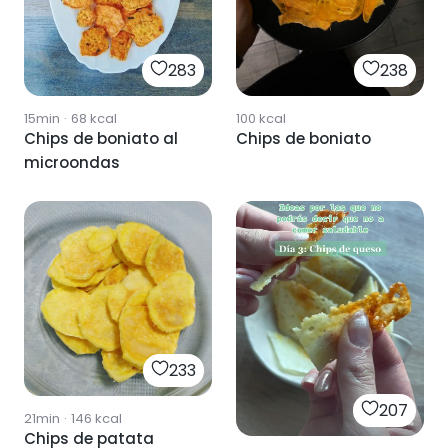
238
283
100
kcal
15min
·
68
kcal
Chips de boniato
Chips de boniato al
microondas
233
207
21min
·
146
kcal
Chips de patata