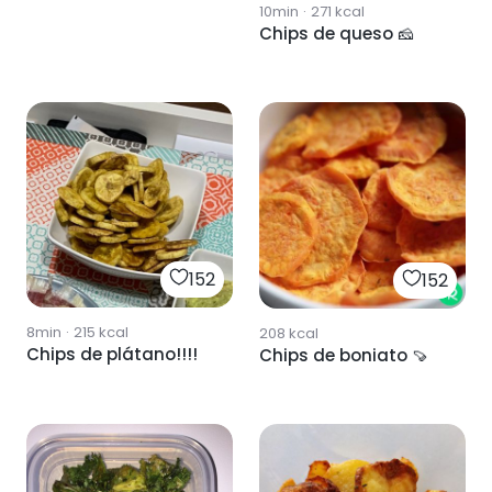
10min
·
271
kcal
Chips de queso 🧀
152
152
8min
·
215
kcal
208
kcal
Chips de plátano!!!!
Chips de boniato 🍠