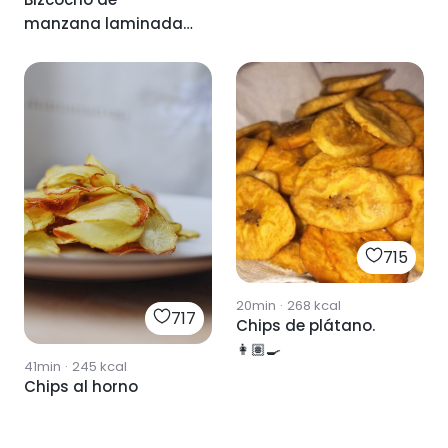
manzana laminada
con chips de
chocolate
715
20min
·
268
kcal
717
Chips de plátano.
👩🏽‍🍳
41min
·
245
kcal
Chips al horno