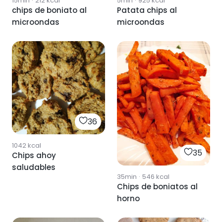
15min
·
212
kcal
5min
·
925
kcal
chips de boniato al
Patata chips al
microondas
microondas
36
1042
kcal
35
Chips ahoy
saludables
35min
·
546
kcal
Chips de boniatos al
horno