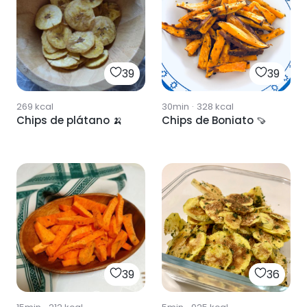
39
39
269
kcal
30min
·
328
kcal
Chips de plátano 🍌
Chips de Boniato 🍠
39
36