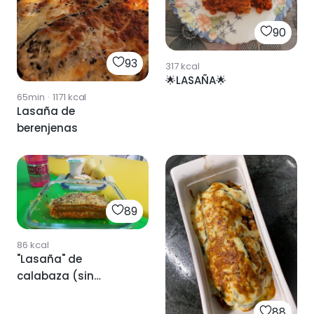
90
93
317
kcal
🌟LASAÑA🌟
65min
·
1171
kcal
Lasaña de
berenjenas
89
86
kcal
"Lasaña" de
calabaza (sin
pasta)
88