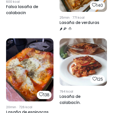
600
kcal
140
Falsa lasaña de
calabacin
25min
·
771
kcal
Lasaña de verduras
🌶 🌽 🍅
125
794
kcal
138
Lasaña de
calabacín.
20min
·
726
kcal
Lasaña de espinacas