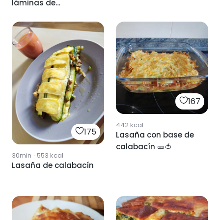
láminas de
calabacín.
167
442
kcal
175
Lasaña con base de
calabacín 🥒🍅
30min
·
553
kcal
Lasaña de calabacín