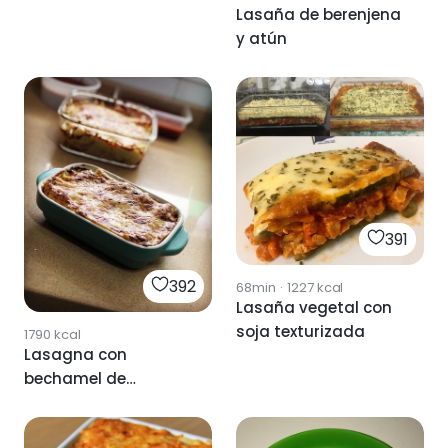
Lasaña de berenjena
y atún
391
392
68min
·
1227
kcal
Lasaña vegetal con
soja texturizada
1790
kcal
Lasagna con
bechamel de
calabacín.