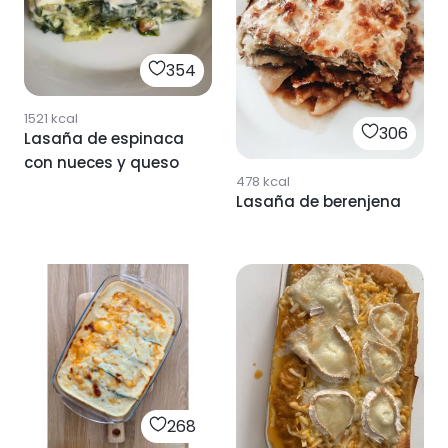
354
1521
kcal
306
Lasaña de espinaca
con nueces y queso
478
kcal
Lasaña de berenjena
268