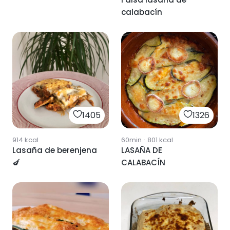
calabacín
1405
1326
914
kcal
60min
·
801
kcal
Lasaña de berenjena
LASAÑA DE
🍆
CALABACÍN