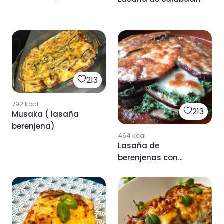
CARNE)
213
792
kcal
213
Musaka ( lasaña
berenjena)
464
kcal
Lasaña de
berenjenas con
espinacas y
requesón