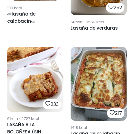
252
199
kcal
🥒lasaña de
calabacín🥒
60min
·
3563
kcal
Lasaña de verduras
233
217
61min
·
2727
kcal
LASAÑA A LA
1418
kcal
BOLOÑESA (SIN
Lasaña de calabacin