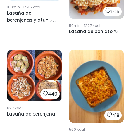
100min
·
1445
kcal
505
Lasaña de
berenjenas y atún ⚡
50min
·
1227
kcal
🍆
Lasaña de boniato 🍠
440
627
kcal
Lasaña de berenjena
419
560
kcal