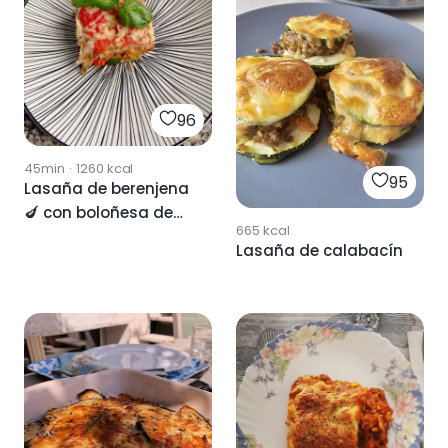
96
45min
·
1260
kcal
95
Lasaña de berenjena
🍆 con boloñesa de
665
kcal
lentejas y 🧀
Lasaña de calabacín