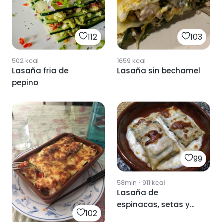
112
103
502
kcal
1659
kcal
Lasaña fria de
Lasaña sin bechamel
pepino
99
58min
·
911
kcal
Lasaña de
espinacas, setas y
102
piñones