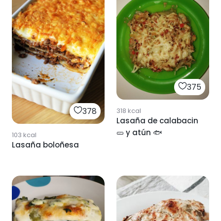
375
378
318
kcal
Lasaña de calabacin
🥒 y atún 🐟
103
kcal
Lasaña boloñesa