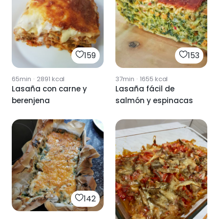
159
153
65min
·
2891
kcal
37min
·
1655
kcal
Lasaña con carne y
Lasaña fácil de
berenjena
salmón y espinacas
142