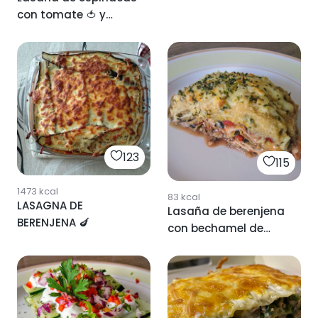
con tomate 🍅 y
mozarella.
123
115
1473
kcal
83
kcal
LASAGNA DE
Lasaña de berenjena
BERENJENA 🍆
con bechamel de
calabacin