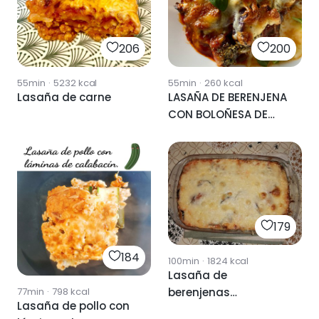
206
200
55min
·
5232
kcal
55min
·
260
kcal
Lasaña de carne
LASAÑA DE BERENJENA
CON BOLOÑESA DE
TERNERA
179
184
100min
·
1824
kcal
Lasaña de
77min
·
798
kcal
berenjenas
Lasaña de pollo con
vegetariana