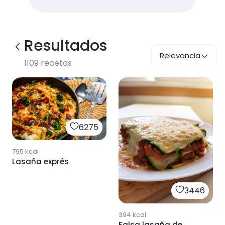
Resultados
Relevancia
1109
recetas
6275
795
kcal
Lasaña exprés
3446
394
kcal
Falsa lasaña de