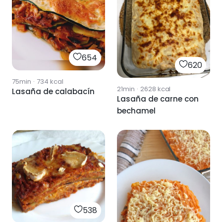
654
620
75min
·
734
kcal
21min
·
2628
kcal
Lasaña de calabacín
Lasaña de carne con
bechamel
538