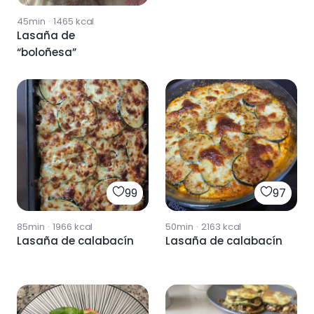
45min
·
1465
kcal
Lasaña de
“boloñesa”
99
97
85min
·
1966
kcal
50min
·
2163
kcal
Lasaña de calabacín
Lasaña de calabacín