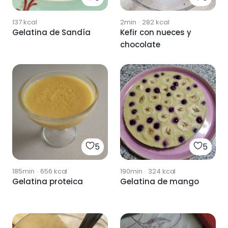
137
kcal
2min
·
282
kcal
Gelatina de Sandía
Kefir con nueces y
chocolate
5
5
185min
·
656
kcal
190min
·
324
kcal
Gelatina proteica
Gelatina de mango