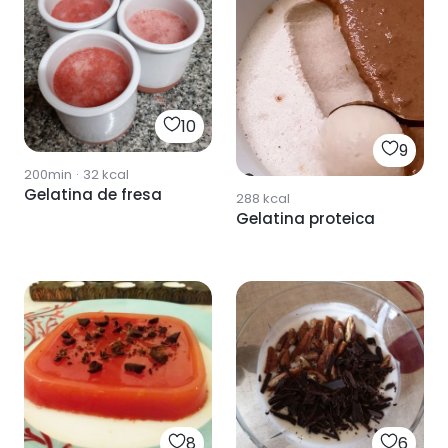
10
9
200min
·
32
kcal
Gelatina de fresa
288
kcal
Gelatina proteica
8
6