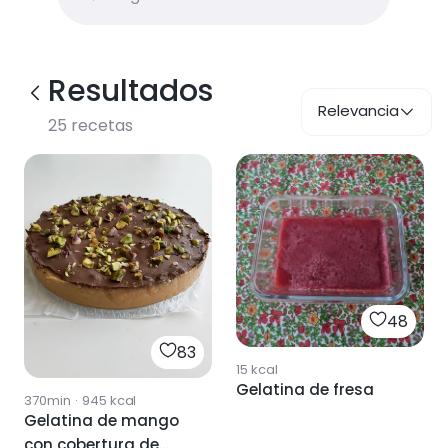
Resultados
Relevancia
25
recetas
48
83
15
kcal
Gelatina de fresa
370min
·
945
kcal
Gelatina de mango
con cobertura de