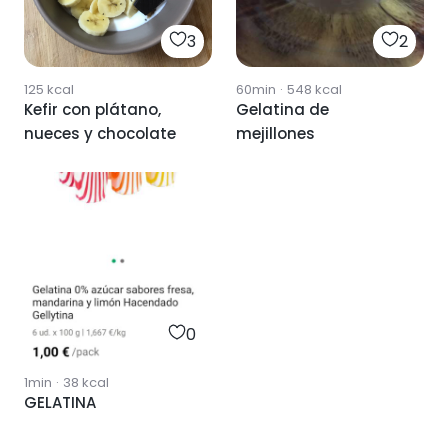
3
2
125
kcal
60min
·
548
kcal
Kefir con plátano,
Gelatina de
nueces y chocolate
mejillones
0
1min
·
38
kcal
GELATINA