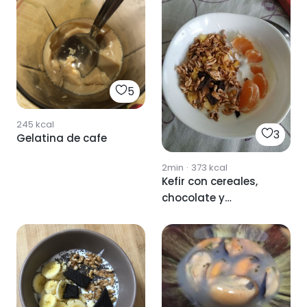
5
245
kcal
3
Gelatina de cafe
2min
·
373
kcal
Kefir con cereales,
chocolate y
mandarina