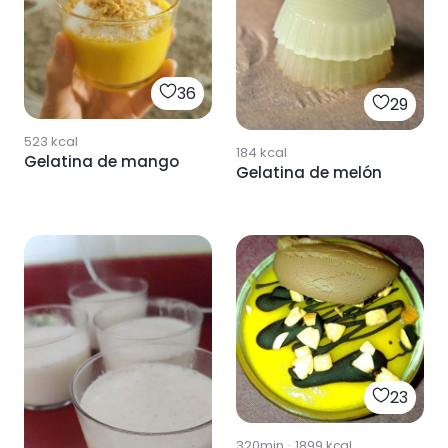
36
29
523
kcal
184
kcal
Gelatina de mango
Gelatina de melón
23
320min
·
1899
kcal