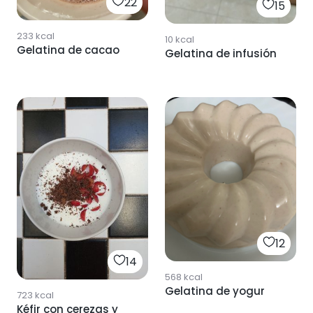
22
15
233
kcal
10
kcal
Gelatina de cacao
Gelatina de infusión
12
14
568
kcal
Gelatina de yogur
723
kcal
Kéfir con cerezas y