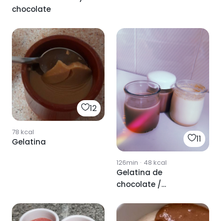
chocolate
12
78
kcal
11
Gelatina
126min
·
48
kcal
Gelatina de
chocolate /
mantequilla de
cachuete