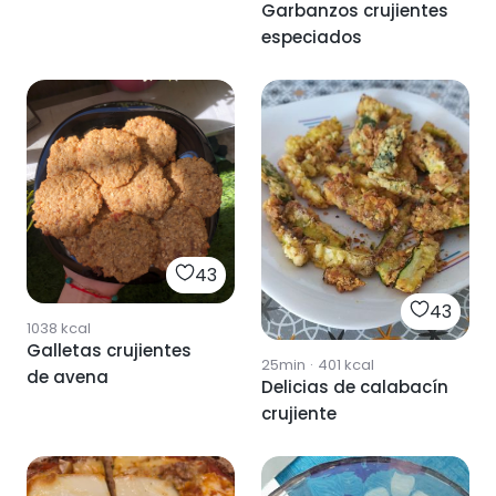
Garbanzos crujientes
especiados
43
43
1038
kcal
Galletas crujientes
25min
·
401
kcal
de avena
Delicias de calabacín
crujiente