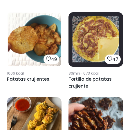
49
47
1006
kcal
30min
·
673
kcal
Patatas crujientes.
Tortilla de patatas
crujiente