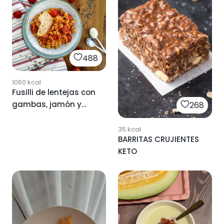
488
1060
kcal
Fusilli de lentejas con
gambas, jamón y
268
crujiente de
parmesano
35
kcal
BARRITAS CRUJIENTES
KETO