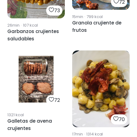
72
73
15min
·
799
kcal
Granola crujiente de
26min
·
107
kcal
frutos
Garbanzos crujientes
saludables
72
1321
kcal
70
Galletas de avena
crujientes
17min
·
1314
kcal