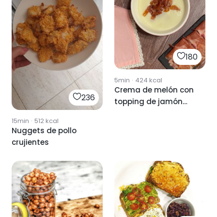
180
5min
·
424
kcal
Crema de melón con
236
topping de jamón
crujiente
15min
·
512
kcal
Nuggets de pollo
crujientes