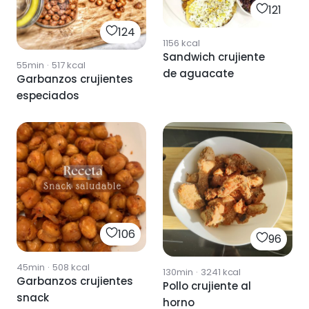
121
124
1156
kcal
Sandwich crujiente
55min
·
517
kcal
de aguacate
Garbanzos crujientes
especiados
106
96
45min
·
508
kcal
130min
·
3241
kcal
Garbanzos crujientes
Pollo crujiente al
snack
horno