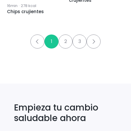
crujientes
16min
·
278
kcal
Chips crujientes
1
2
3
Empieza tu cambio
saludable ahora