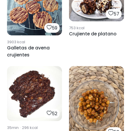
57
59
753
kcal
Crujiente de platano
3903
kcal
Galletas de avena
crujientes
52
35min
·
296
kcal