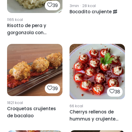
39
3min
·
28
kcal
Bocadito crujiente 🥓
1165
kcal
Risotto de pera y
gorgonzola con
crujiente de jamón y
parmesano
39
38
1821
kcal
66
kcal
Croquetas crujientes
Cherrys rellenos de
de bacalao
hummus y crujiente
de jamón