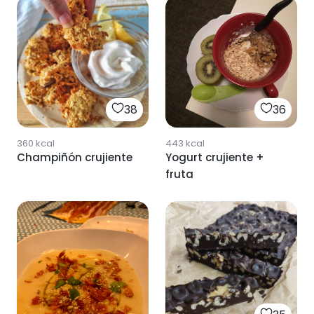
38
36
360
kcal
443
kcal
Champiñón crujiente
Yogurt crujiente +
fruta