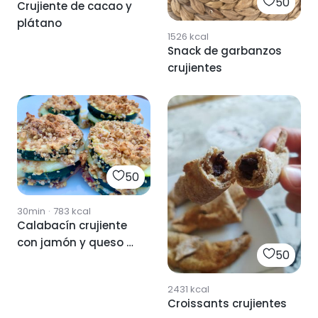
50
Crujiente de cacao y
plátano
1526
kcal
Snack de garbanzos
crujientes
50
30min
·
783
kcal
Calabacín crujiente
con jamón y queso 🥒
50
🧀🥓
2431
kcal
Croissants crujientes