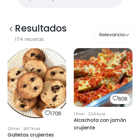
Resultados
Relevancia
174
recetas
808
1708
17min
·
224
kcal
Alcachofa con jamón
crujiente
25min
·
967
kcal
Galletas crujientes