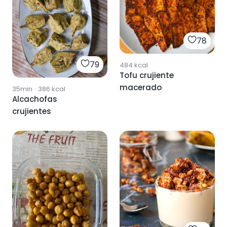
78
79
484
kcal
Tofu crujiente
macerado
35min
·
386
kcal
Alcachofas
crujientes