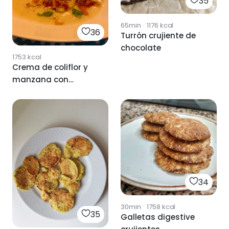
35
65min
·
1176
kcal
36
Turrón crujiente de
chocolate
1753
kcal
Crema de coliflor y
manzana con
crujiente de jamón
34
30min
·
1758
kcal
35
Galletas digestive