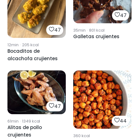
47
47
35min
·
801
kcal
Galletas crujientes
12min
·
205
kcal
Bocaditos de
alcachofa crujientes
47
44
61min
·
1349
kcal
Alitas de pollo
crujientes
360
kcal