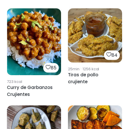
84
85
25min
·
1256
kcal
Tiras de pollo
crujiente
723
kcal
Curry de Garbanzos
Crujientes