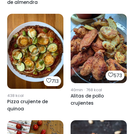
de almendra
573
713
40min
·
768
kcal
438
kcal
Alitas de pollo
Pizza crujiente de
crujientes
quinoa