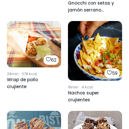
Gnocchi con setas y
jamón serrano
crujiente
62
59
28min
·
378
kcal
Wrap de pollo
crujiente
16min
·
4
kcal
Nachos super
crujientes