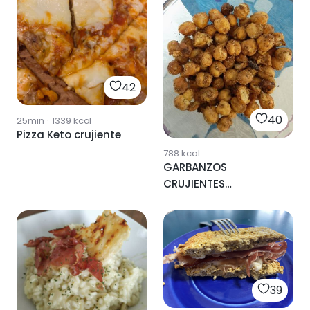
42
40
25min
·
1339
kcal
Pizza Keto crujiente
788
kcal
GARBANZOS
CRUJIENTES
ESPECIADOS
39