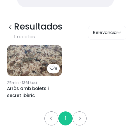
Resultados
Relevancia
1
recetas
9
25min
·
1361
kcal
Arròs amb bolets i
secret ibèric
1