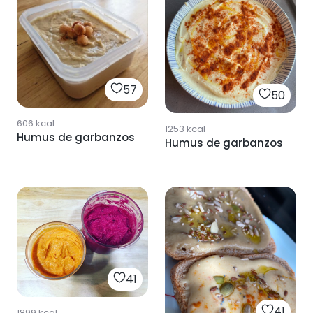
57
50
606
kcal
1253
kcal
Humus de garbanzos
Humus de garbanzos
41
41
1899
kcal