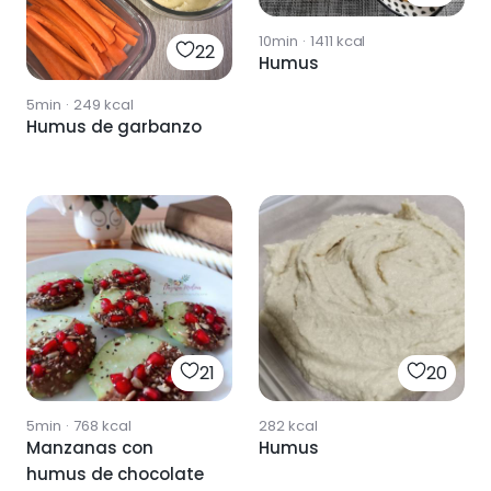
10min
·
1411
kcal
22
Humus
5min
·
249
kcal
Humus de garbanzo
21
20
5min
·
768
kcal
282
kcal
Manzanas con
Humus
humus de chocolate