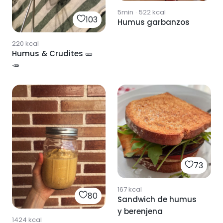
5min
·
522
kcal
103
Humus garbanzos
220
kcal
Humus & Crudites 🥒
🥕
73
167
kcal
80
Sandwich de humus
y berenjena
1424
kcal