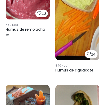
26
459
kcal
Humus de remolacha
🌱
24
840
kcal
Humus de aguacate