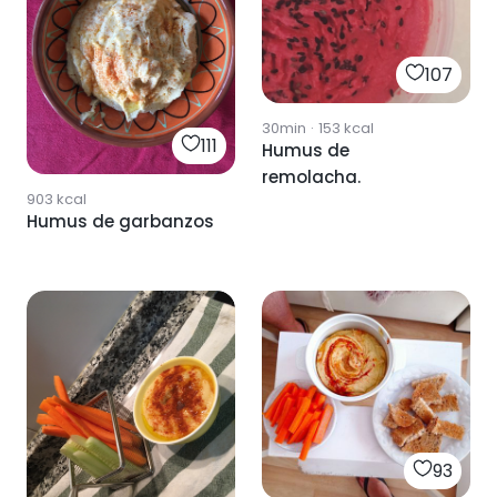
107
30min
·
153
kcal
111
Humus de
remolacha.
903
kcal
Humus de garbanzos
93