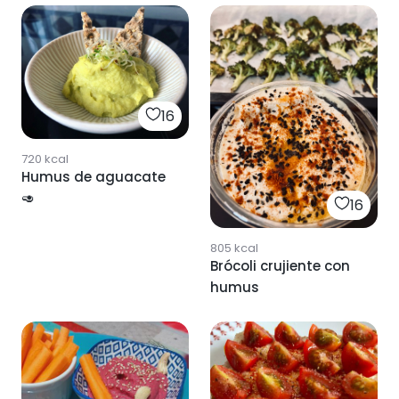
16
720
kcal
Humus de aguacate
🥑
16
805
kcal
Brócoli crujiente con
humus