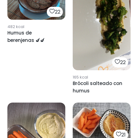
22
482
kcal
Humus de
berenjenas 🍆🍆
22
165
kcal
Brócoli salteado con
humus
21