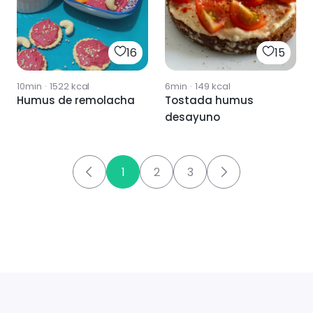
16
15
10min
·
1522
kcal
6min
·
149
kcal
Humus de remolacha
Tostada humus
desayuno
1
2
3