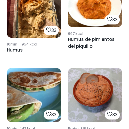
33
33
667
kcal
Humus de pimientos
10min
·
1954
kcal
del piquillo
Humus
33
33
10min
·
147
kcal
5min
·
318
kcal