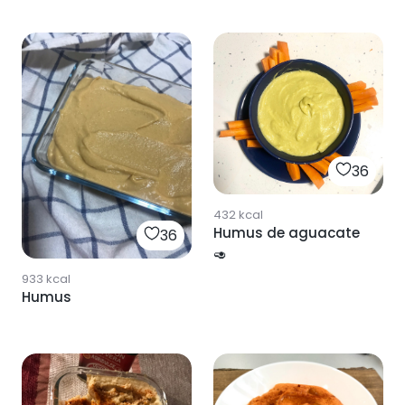
36
432
kcal
Humus de aguacate
36
🥑
933
kcal
Humus