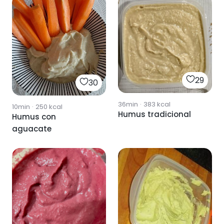
29
30
36min
·
383
kcal
10min
·
250
kcal
Humus tradicional
Humus con
aguacate