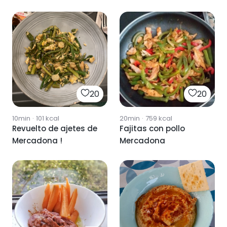
20
20
10min
·
101
kcal
20min
·
759
kcal
Revuelto de ajetes de
Fajitas con pollo
Mercadona !
Mercadona