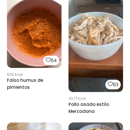
64
525
kcal
Falso humus de
63
pimientos
2077
kcal
Pollo asado estilo
Mercadona