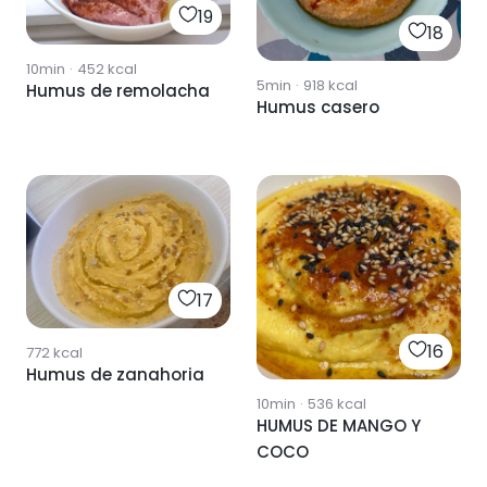
19
18
10min
·
452
kcal
5min
·
918
kcal
Humus de remolacha
Humus casero
17
16
772
kcal
Humus de zanahoria
10min
·
536
kcal
HUMUS DE MANGO Y
COCO