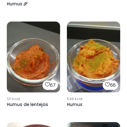
Humus 🌾
67
66
121
kcal
548
kcal
Humus de lentejas
Humus