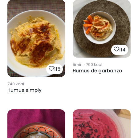
114
5min
·
790
kcal
115
Humus de garbanzo
740
kcal
Humus simply