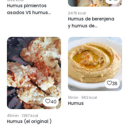
Humus pimientos
asados VS humus
3475
kcal
Humus de berenjena
remolacha 😋
y humus de
garbanzos
38
10min
·
962
kcal
40
Humus
45min
·
1387
kcal
Humus (el original )