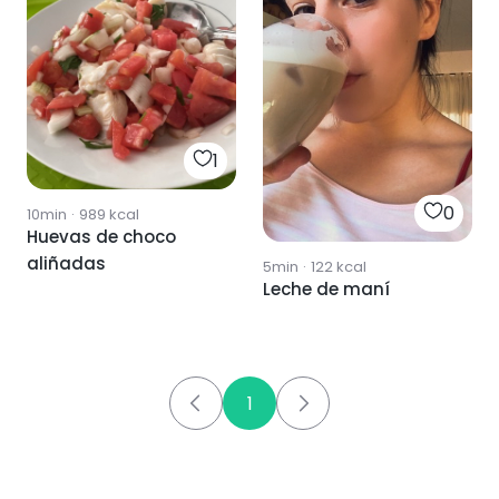
1
0
10min
·
989
kcal
Huevas de choco
aliñadas
5min
·
122
kcal
Leche de maní
1