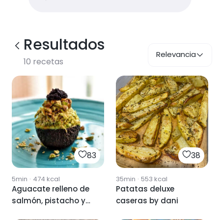
Resultados
Relevancia
10
recetas
83
38
5min
·
474
kcal
35min
·
553
kcal
Aguacate relleno de
Patatas deluxe
salmón, pistacho y
caseras by dani
huevas