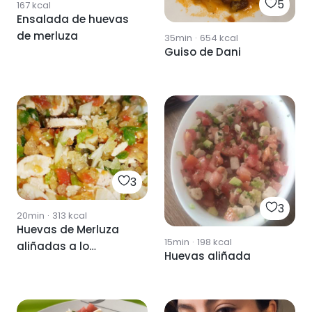
5
167
kcal
Ensalada de huevas
de merluza
35min
·
654
kcal
Guiso de Dani
3
3
20min
·
313
kcal
Huevas de Merluza
15min
·
198
kcal
aliñadas a lo
Huevas aliñada
gaditano