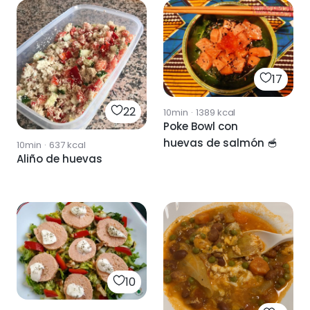
17
22
10min
·
1389
kcal
Poke Bowl con
huevas de salmón 🥣
10min
·
637
kcal
Aliño de huevas
10