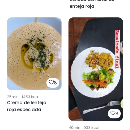
lenteja roja
8
25min
·
1453
kcal
Crema de lenteja
roja especiada
8
40min
·
933
kcal