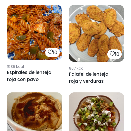
10
10
1535
kcal
807
kcal
Espirales de lenteja
Falafel de lenteja
roja con pavo
roja y verduras