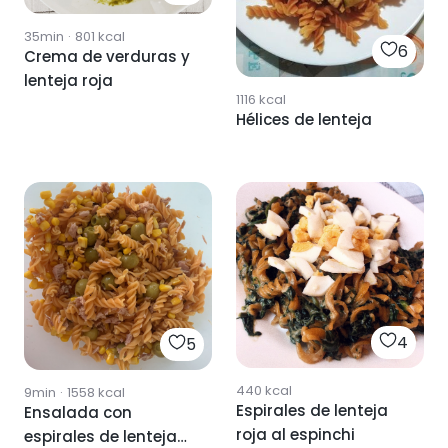
35min
·
801
kcal
6
Crema de verduras y
lenteja roja
1116
kcal
Hélices de lenteja
4
5
440
kcal
9min
·
1558
kcal
Espirales de lenteja
Ensalada con
roja al espinchi
espirales de lenteja