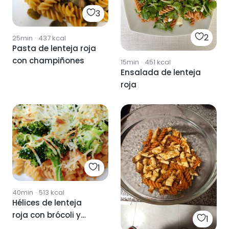
3
2
25min
·
437
kcal
Pasta de lenteja roja
con champiñones
15min
·
451
kcal
Ensalada de lenteja
roja
1
40min
·
513
kcal
Hélices de lenteja
roja con brócoli y
1
queso gratinado