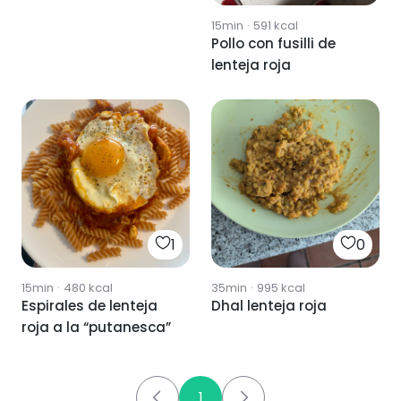
15min
·
591
kcal
Pollo con fusilli de
lenteja roja
1
0
15min
·
480
kcal
35min
·
995
kcal
Espirales de lenteja
Dhal lenteja roja
roja a la “putanesca”
1