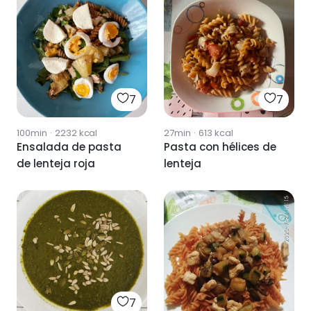
7
7
100min
·
2232
kcal
27min
·
613
kcal
Ensalada de pasta
Pasta con hélices de
de lenteja roja
lenteja
7