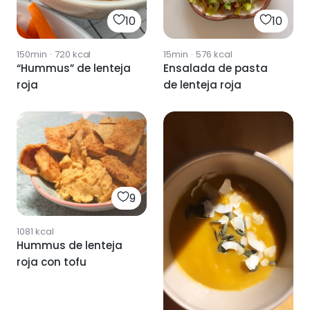
10
10
150min
·
720
kcal
15min
·
576
kcal
“Hummus” de lenteja
Ensalada de pasta
roja
de lenteja roja
9
1081
kcal
Hummus de lenteja
roja con tofu