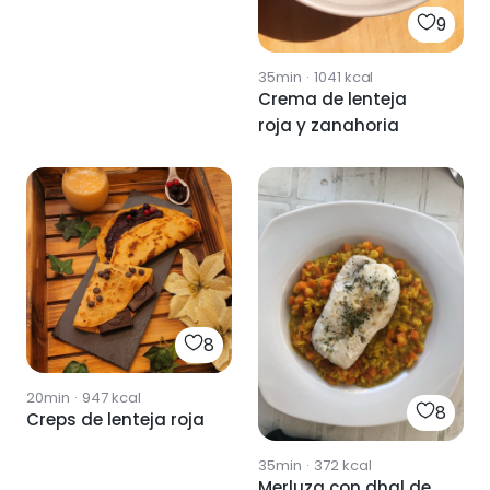
9
35min
·
1041
kcal
Crema de lenteja
roja y zanahoria
8
20min
·
947
kcal
8
Creps de lenteja roja
35min
·
372
kcal
Merluza con dhal de