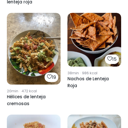
lenteja roja
15
38min
·
986
kcal
19
Nachos de Lenteja
Roja
20min
·
472
kcal
Hélices de lenteja
cremosas