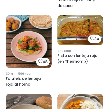
de coco
34
848
kcal
Pisto con lenteja roja
(en Thermomix)
48
30min
·
596
kcal
Falafels de lenteja
roja al horno