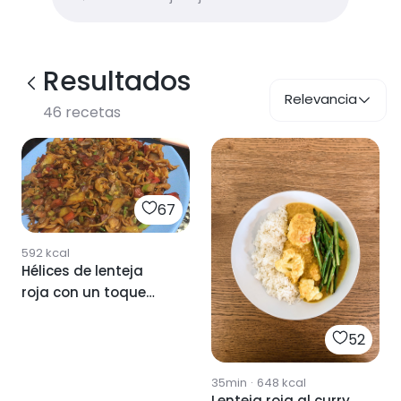
Resultados
Relevancia
46
recetas
67
592
kcal
Hélices de lenteja
roja con un toque
oriental
52
35min
·
648
kcal
Lenteja roja al curry