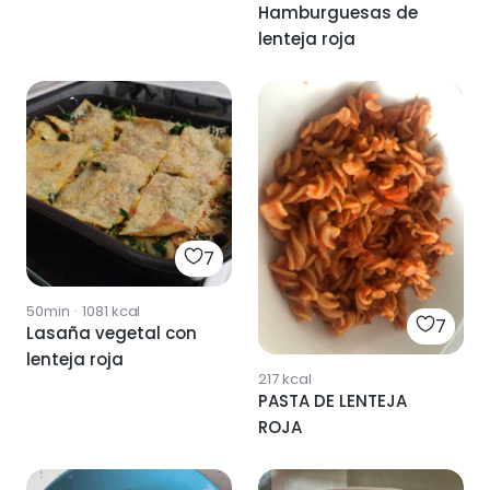
Hamburguesas de
lenteja roja
7
50min
·
1081
kcal
7
Lasaña vegetal con
lenteja roja
217
kcal
PASTA DE LENTEJA
ROJA