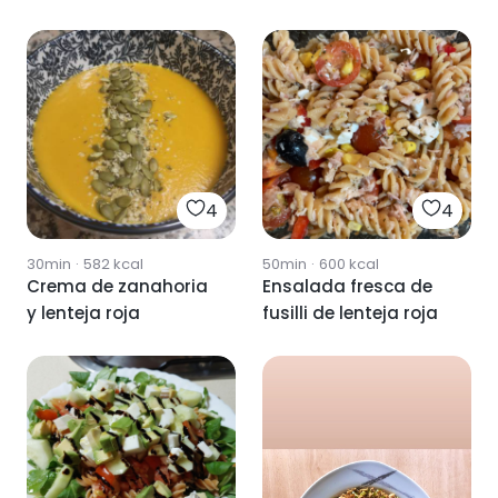
roja
4
4
30min
·
582
kcal
50min
·
600
kcal
Crema de zanahoria
Ensalada fresca de
y lenteja roja
fusilli de lenteja roja