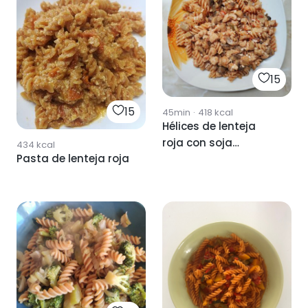
15
15
45min
·
418
kcal
Hélices de lenteja
roja con soja
434
kcal
Pasta de lenteja roja
texturizada y
champiñones