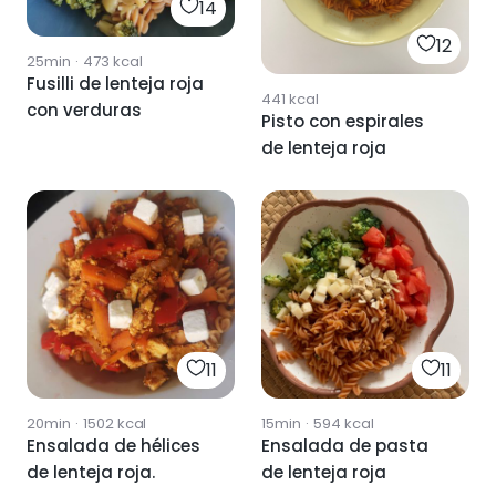
14
12
25min
·
473
kcal
Fusilli de lenteja roja
441
kcal
con verduras
Pisto con espirales
de lenteja roja
11
11
20min
·
1502
kcal
15min
·
594
kcal
Ensalada de hélices
Ensalada de pasta
de lenteja roja.
de lenteja roja