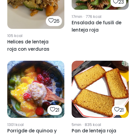
23
17min
·
776
kcal
26
Ensalada de fusili de
lenteja roja
105
kcal
Helices de lenteja
roja con verduras
21
21
1301
kcal
5min
·
835
kcal
Porrigde de quinoa y
Pan de lenteja roja