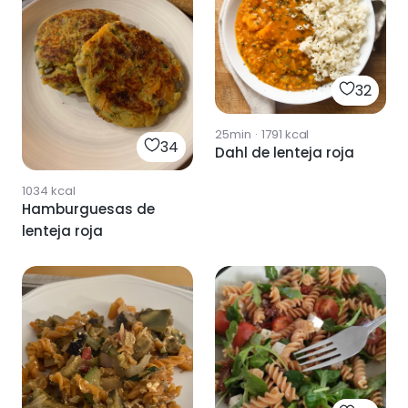
32
25min
·
1791
kcal
34
Dahl de lenteja roja
1034
kcal
Hamburguesas de
lenteja roja