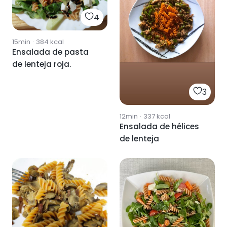
4
15min
·
384
kcal
Ensalada de pasta
de lenteja roja.
3
12min
·
337
kcal
Ensalada de hélices
de lenteja